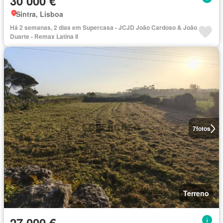
30 000 €
Sintra, Lisboa
Há 2 semanas, 2 dias em Supercasa - JCJD João Cardoso & João
Duarte - Remax Latina II
7
fotos
Terreno
27 000 €