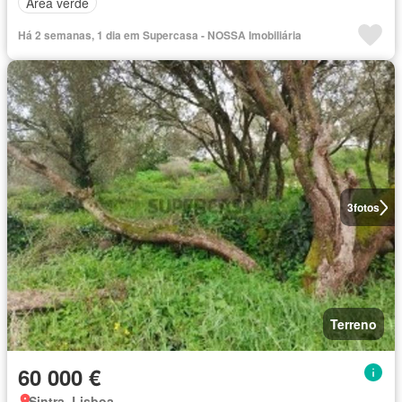
Área verde
Há 2 semanas, 1 dia em Supercasa - NOSSA Imobiliária
3
fotos
Terreno
60 000 €
Sintra, Lisboa