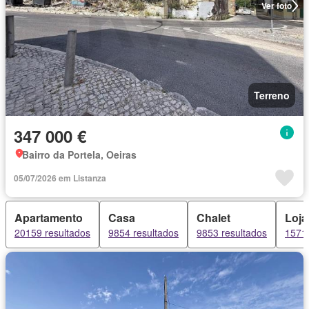
Ver foto
Terreno
347 000 €
Bairro da Portela, Oeiras
05/07/2026 em Listanza
Apartamento
Casa
Chalet
Loja
20159 resultados
9854 resultados
9853 resultados
1571 