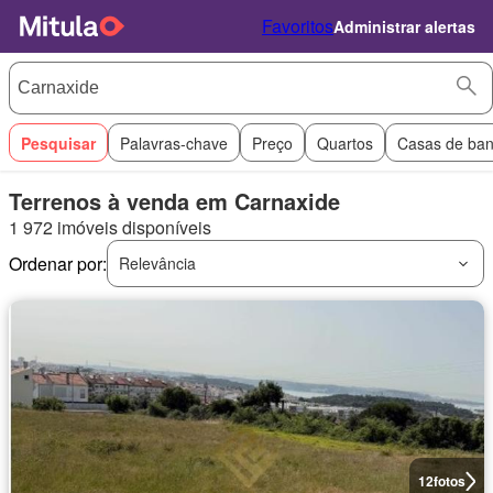
Favoritos
Administrar alertas
Pesquisar
Palavras-chave
Preço
Quartos
Casas de ba
Terrenos à venda em Carnaxide
1 972 imóveis disponíveis
Ordenar por:
Relevância
12
fotos