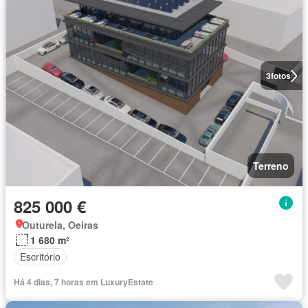
3
fotos
Terreno
825 000 €
Outurela, Oeiras
1 680 m²
Escritório
Há 4 dias, 7 horas em LuxuryEstate