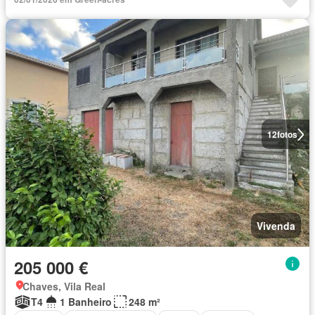
12
fotos
Vivenda
205 000 €
Chaves, Vila Real
T4
1 Banheiro
248 m²