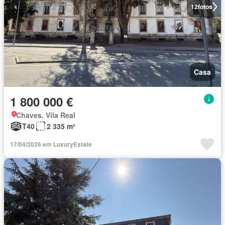
12
fotos
Casa
1 800 000 €
Chaves, Vila Real
T40
2 335 m²
17/04/2026 em LuxuryEstate