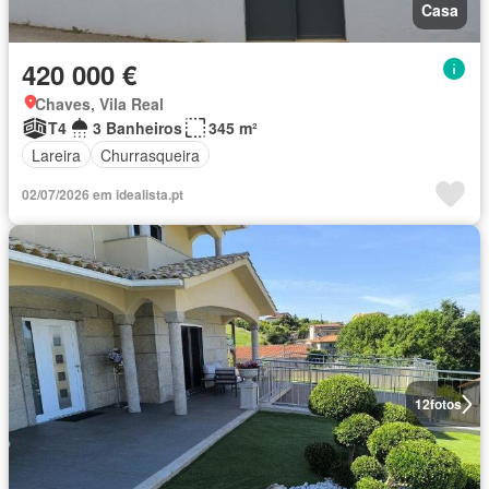
Casa
420 000 €
Chaves, Vila Real
T4
3 Banheiros
345 m²
Lareira
Churrasqueira
02/07/2026 em idealista.pt
12
fotos