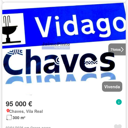
7
fotos
Vivenda
95 000 €
Chaves, Vila Real
300 m²
02/01/2026 em Green-acres