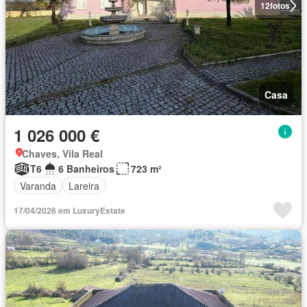
12
fotos
Casa
1 026 000 €
Chaves, Vila Real
T6
6 Banheiros
723 m²
Varanda
Lareira
17/04/2026 em LuxuryEstate