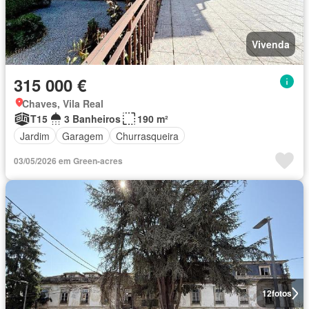
Vivenda
315 000 €
Chaves, Vila Real
T15
3 Banheiros
190 m²
Jardim
Garagem
Churrasqueira
03/05/2026 em Green-acres
12
fotos