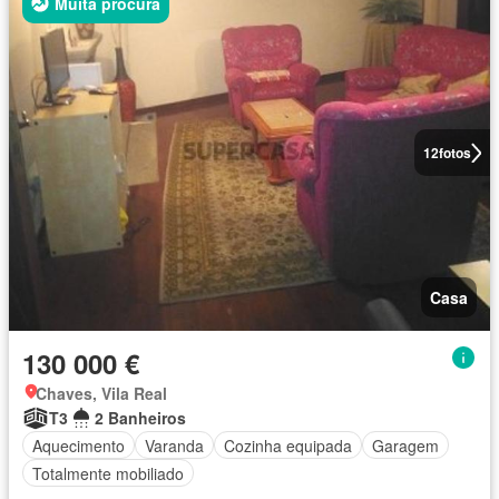
Muita procura
12
fotos
Casa
130 000 €
Chaves, Vila Real
T3
2 Banheiros
Aquecimento
Varanda
Cozinha equipada
Garagem
Totalmente mobiliado