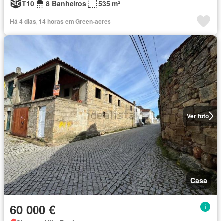
T10
8 Banheiros
535 m²
Há 4 dias, 14 horas em Green-acres
Ver foto
Casa
60 000 €