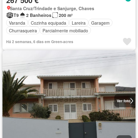
267 500 €
Santa Cruz/Trindade e Sanjurge, Chaves
T9
2 Banheiros
200 m²
Varanda
Cozinha equipada
Lareira
Garagem
Churrasqueira
Parcialmente mobiliado
Há 2 semanas, 6 dias em Green-acres
Ver foto