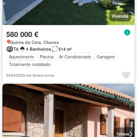
Vivenda
580 000 €
Quinta da Cera, Chaves
T6
4 Banheiros
514 m²
Aquecimento
Piscina
Ar Condicionado
Garagem
Totalmente mobiliado
25/05/2026 em Green-acres
12
fotos