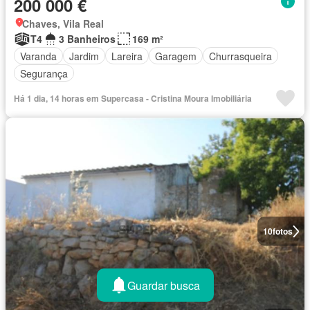
200 000 €
Chaves, Vila Real
T4
3 Banheiros
169 m²
Varanda
Jardim
Lareira
Garagem
Churrasqueira
Segurança
Há 1 dia, 14 horas em Supercasa - Cristina Moura Imobiliária
10
fotos
Guardar busca