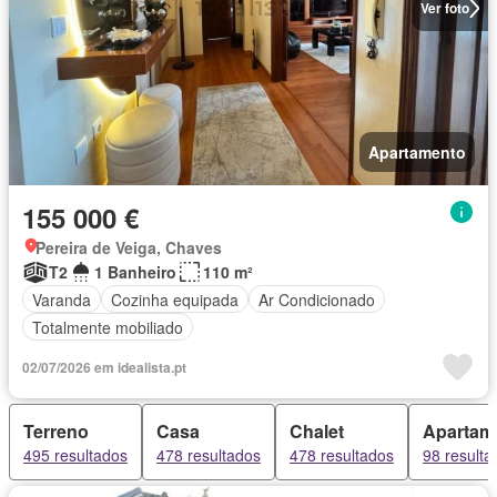
Ver foto
Apartamento
155 000 €
Pereira de Veiga, Chaves
T2
1 Banheiro
110 m²
Varanda
Cozinha equipada
Ar Condicionado
Totalmente mobiliado
02/07/2026 em idealista.pt
Terreno
Casa
Chalet
Apartam
495 resultados
478 resultados
478 resultados
98 resulta