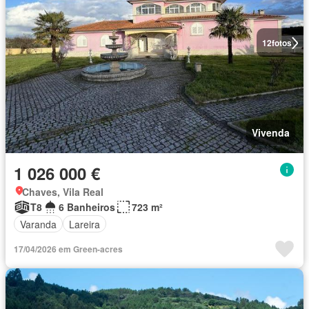
12
fotos
Vivenda
1 026 000 €
Chaves, Vila Real
T8
6 Banheiros
723 m²
Varanda
Lareira
17/04/2026 em Green-acres