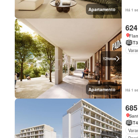
Apartamento
Há 1 s
624
Fla
T3
Vara
12
fotos
Apartamento
Há 1 s
685
Sant
T4
Vara
Parc