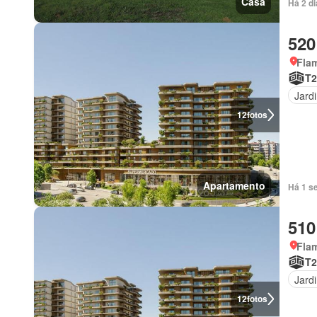
Casa
Há 2 d
520
Fla
T
Jard
12
fotos
Apartamento
Há 1 s
510
Fla
T
Jard
12
fotos