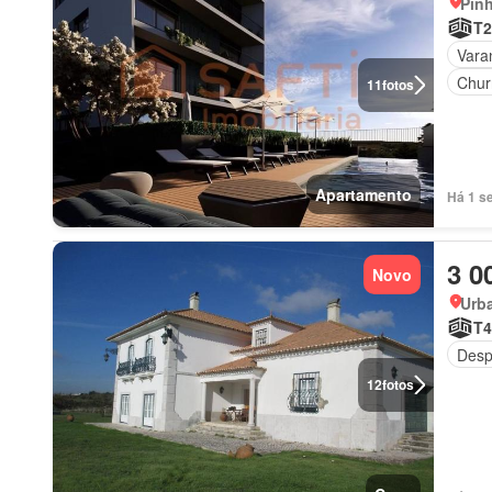
Pinh
T2
Vara
Chur
11
fotos
Apartamento
Há 1 s
3 0
Novo
Urba
T4
Desp
12
fotos