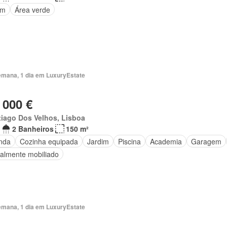
im
Área verde
emana, 1 dia em LuxuryEstate
 000 €
iago Dos Velhos, Lisboa
2 Banheiros
150 m²
nda
Cozinha equipada
Jardim
Piscina
Academia
Garagem
ialmente mobiliado
emana, 1 dia em LuxuryEstate