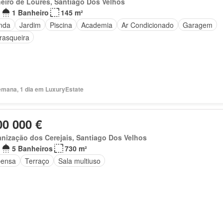
eiro de Loures, Santiago Dos Velhos
1 Banheiro
145 m²
nda
Jardim
Piscina
Academia
Ar Condicionado
Garagem
rasqueira
emana, 1 dia em LuxuryEstate
00 000 €
nização dos Cerejais, Santiago Dos Velhos
5 Banheiros
730 m²
ensa
Terraço
Sala multiuso