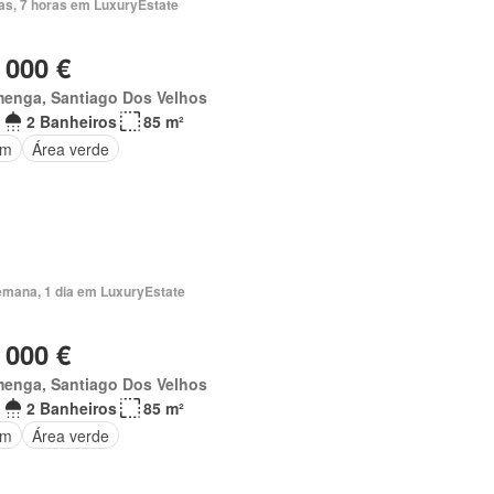
ias, 7 horas em LuxuryEstate
 000 €
menga, Santiago Dos Velhos
2
2 Banheiros
85 m²
im
Área verde
emana, 1 dia em LuxuryEstate
 000 €
menga, Santiago Dos Velhos
2
2 Banheiros
85 m²
im
Área verde