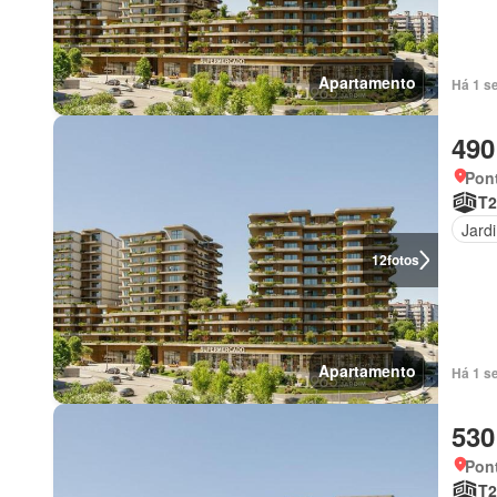
Apartamento
Há 1 s
490
Pont
T
Jard
12
fotos
Apartamento
Há 1 s
530
Pont
T