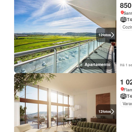
850
Sant
T4
Cozi
12
fotos
Apartamento
Há 1 s
1 0
Fla
T4
Vara
12
fotos