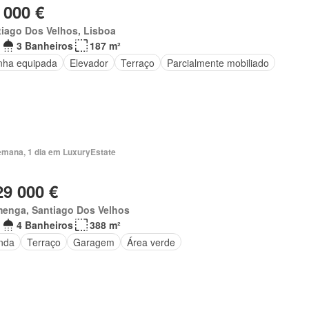
 000 €
iago Dos Velhos, Lisboa
3 Banheiros
187 m²
nha equipada
Elevador
Terraço
Parcialmente mobiliado
emana, 1 dia em LuxuryEstate
29 000 €
menga, Santiago Dos Velhos
4 Banheiros
388 m²
nda
Terraço
Garagem
Área verde