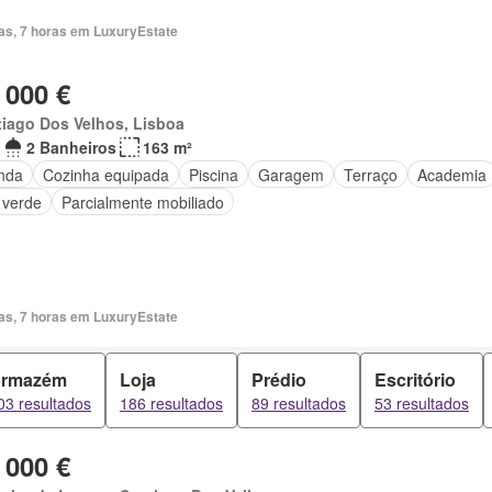
ias, 7 horas em LuxuryEstate
 000 €
iago Dos Velhos, Lisboa
2 Banheiros
163 m²
nda
Cozinha equipada
Piscina
Garagem
Terraço
Academia
 verde
Parcialmente mobiliado
ias, 7 horas em LuxuryEstate
rmazém
Loja
Prédio
Escritório
03 resultados
186 resultados
89 resultados
53 resultados
 000 €