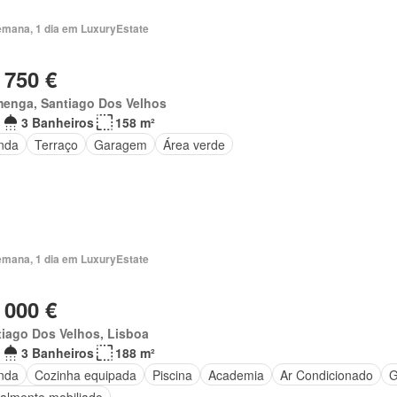
emana, 1 dia em LuxuryEstate
 750 €
menga, Santiago Dos Velhos
3 Banheiros
158 m²
nda
Terraço
Garagem
Área verde
emana, 1 dia em LuxuryEstate
 000 €
iago Dos Velhos, Lisboa
3 Banheiros
188 m²
nda
Cozinha equipada
Piscina
Academia
Ar Condicionado
G
ialmente mobiliado