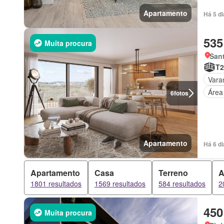
Apartamento
Há 5 d
535
Muita procura
Sant
T2
Vara
Área
6
fotos
Apartamento
Há 6 d
Apartamento
Casa
Terreno
A
1801 resultados
1569 resultados
584 resultados
2
450
Muita procura