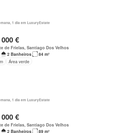
emana, 1 dia em LuxuryEstate
 000 €
e de Frielas, Santiago Dos Velhos
2
2 Banheiros
84 m²
im
Área verde
emana, 1 dia em LuxuryEstate
 000 €
e de Frielas, Santiago Dos Velhos
2
2 Banheiros
89 m²