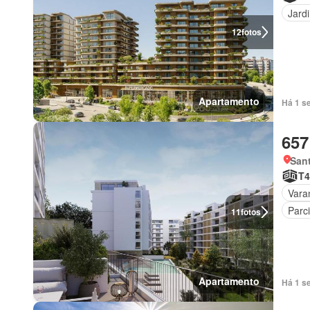
Jard
12
fotos
Apartamento
Há 1 s
657
Sant
T4
Vara
Parc
11
fotos
Apartamento
Há 1 s