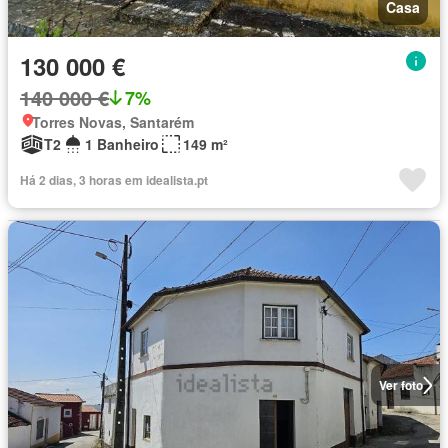
Casa
130 000 €
140 000 €
7%
Torres Novas, Santarém
T2
1 Banheiro
149 m²
Há 2 dias, 3 horas em idealista.pt
Ver foto