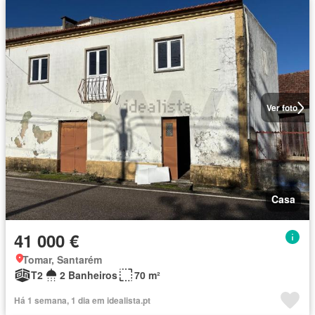
Ver foto
Casa
41 000 €
Tomar, Santarém
T2
2 Banheiros
70 m²
Há 1 semana, 1 dia em idealista.pt