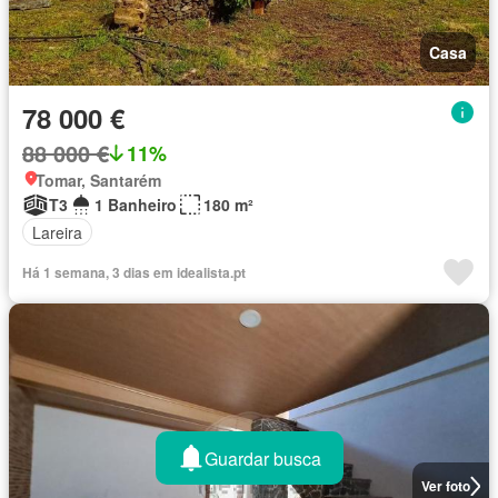
Casa
78 000 €
88 000 €
11%
Tomar, Santarém
T3
1 Banheiro
180 m²
Lareira
Há 1 semana, 3 dias em idealista.pt
Guardar busca
Ver foto