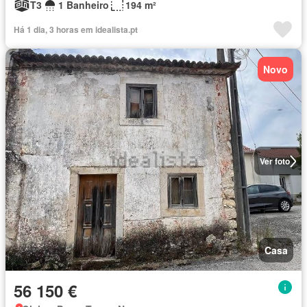
T3
1 Banheiro
194 m²
Há 1 dia, 3 horas em idealista.pt
Novo
Ver foto
Casa
56 150 €