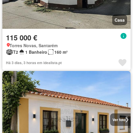
Casa
115 000 €
Torres Novas, Santarém
T2
1 Banheiro
160 m²
Há 3 dias, 3 horas em idealista.pt
Ver foto