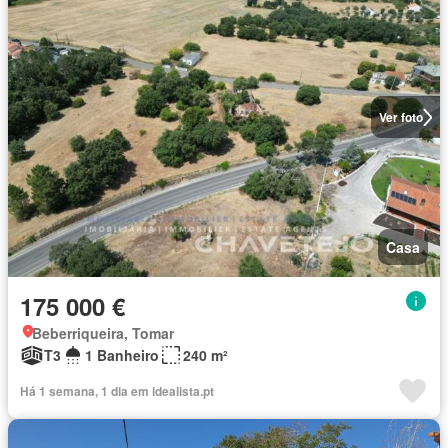
Ver foto
Casa
175 000 €
Beberriqueira, Tomar
T3
1 Banheiro
240 m²
Há 1 semana, 1 dia em idealista.pt