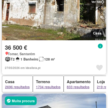
Ver foto
Casa
36 500 €
Tomar, Santarém
T2
1 Banheiro
128 m²
27/05/2026 em idealista.pt
Casa
Terreno
Apartamento
Loja
2696 resultados
1704 resultados
833 resultados
219 re
Muita procura