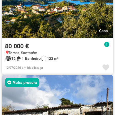
Casa
80 000 €
Tomar, Santarém
T2
1 Banheiro
123 m²
12/07/2026 em idealista.pt
Muita procura