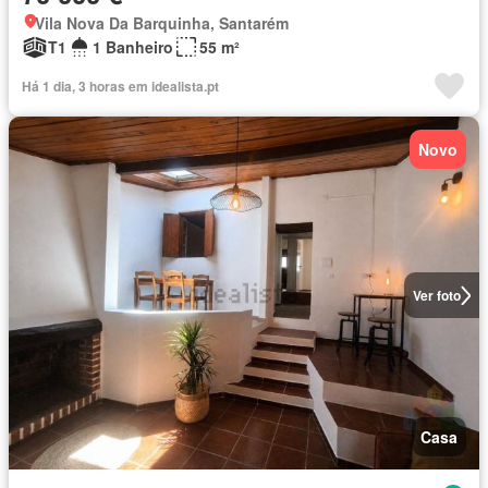
Vila Nova Da Barquinha, Santarém
T1
1 Banheiro
55 m²
Há 1 dia, 3 horas em idealista.pt
Novo
Ver foto
Casa