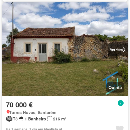
Ver foto
Quinta
70 000 €
Torres Novas, Santarém
T3
1 Banheiro
216 m²
Há 1 semana, 1 dia em idealista.pt