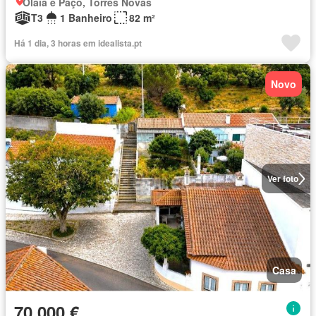
Olaia e Paço, Torres Novas
T3
1 Banheiro
82 m²
Há 1 dia, 3 horas em idealista.pt
Novo
Ver foto
Casa
70 000 €