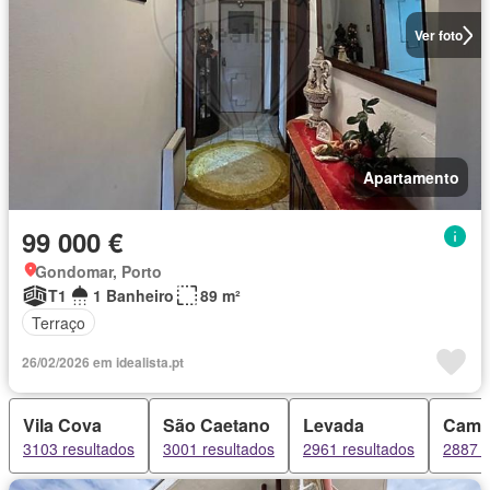
Ver foto
Apartamento
99 000 €
Gondomar, Porto
T1
1 Banheiro
89 m²
Terraço
26/02/2026 em idealista.pt
Vila Cova
São Caetano
Levada
Camp
3103 resultados
3001 resultados
2961 resultados
2887 r