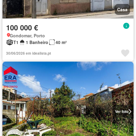
Casa
100 000 €
Gondomar, Porto
T1
1 Banheiro
40 m²
30/06/2026 em idealista.pt
Ver foto