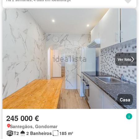
Ver foto
Casa
245 000 €
Santegãos, Gondomar
T2
2 Banheiros
185 m²