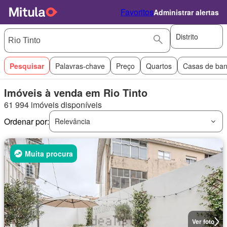
Favoritos
Administrar alertas
Distrito
Pesquisar
Palavras-chave
Preço
Quartos
Casas de ba
Imóveis à venda em Rio Tinto
61 994 imóveis disponíveis
Ordenar por:
Relevância
Muita procura
Ver foto