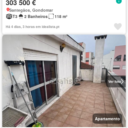
303 500 €
Santegãos, Gondomar
T3
2 Banheiros
118 m²
Há 4 dias, 3 horas em idealista.pt
Ver foto
Apartamento