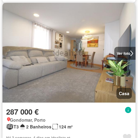
Ver foto
Casa
287 000 €
Gondomar, Porto
T3
2 Banheiros
124 m²
Há 2 semanas, 4 dias em idealista.pt