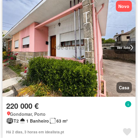
Novo
Ver foto
Casa
220 000 €
Gondomar, Porto
T2
1 Banheiro
63 m²
Há 2 dias, 3 horas em idealista.pt