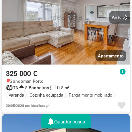
Ver foto
Apartamento
325 000 €
Gondomar, Porto
T3
2 Banheiros
112 m²
Varanda
Cozinha equipada
Parcialmente mobiliado
20/05/2026 em idealista.pt
Guardar busca