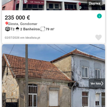
Duplex
235 000 €
Giesta, Gondomar
T2
2 Banheiros
79 m²
02/07/2026 em idealista.pt
Ver foto