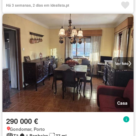
Há 3 semanas, 2 dias em idealista.pt
Ver foto
Casa
290 000 €
Gondomar, Porto
T3
1 Banheiro
77 m²