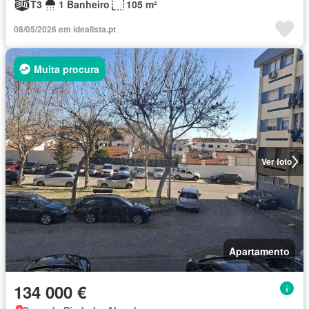
T3
1 Banheiro
105 m²
08/05/2026 em idealista.pt
Muita procura
Ver foto
Apartamento
134 000 €