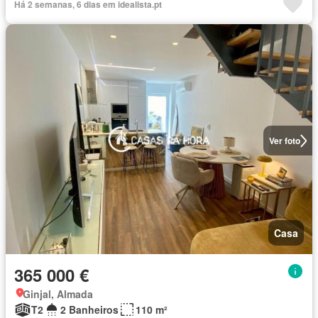
Há 2 semanas, 6 dias em idealista.pt
Ver foto
Casa
365 000 €
Ginjal, Almada
T2
2 Banheiros
110 m²