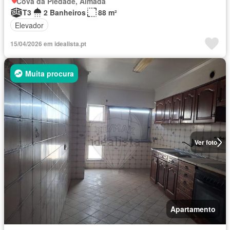
Cova da Piedade, Almada
T3
2 Banheiros
88 m²
Elevador
15/04/2026 em idealista.pt
Muita procura
Ver foto
Apartamento