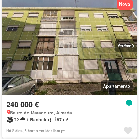
Novo
Ver foto
Apartamento
240 000 €
Bairro do Matadouro, Almada
T2
1 Banheiro
87 m²
Há 2 dias, 6 horas em idealista.pt