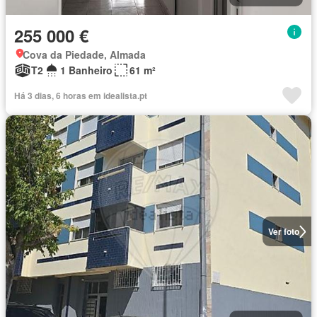
255 000 €
Cova da Piedade, Almada
T2
1 Banheiro
61 m²
Há 3 dias, 6 horas em idealista.pt
Ver foto