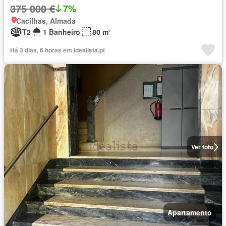
375 000 €
7%
Cacilhas, Almada
T2
1 Banheiro
80 m²
Há 3 dias, 6 horas em idealista.pt
Ver foto
Apartamento