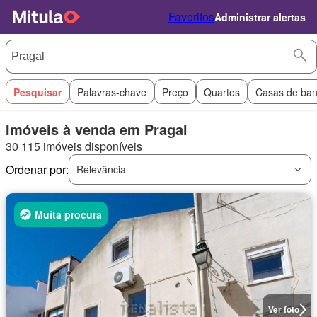
Favoritos
Administrar alertas
Pesquisar
Palavras-chave
Preço
Quartos
Casas de ba
Imóveis à venda em Pragal
30 115 imóveis disponíveis
Ordenar por:
Relevância
Muita procura
Ver foto