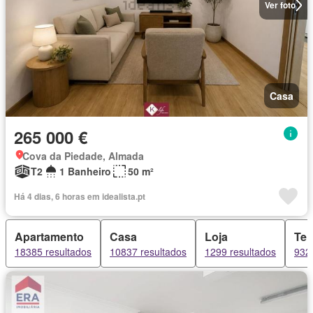
Ver foto
Casa
265 000 €
Cova da Piedade, Almada
T2
1 Banheiro
50 m²
Há 4 dias, 6 horas em idealista.pt
Apartamento
Casa
Loja
Ter
18385 resultados
10837 resultados
1299 resultados
932 