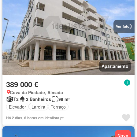
Ver foto
Apartamento
389 000 €
Cova da Piedade, Almada
T2
2 Banheiros
99 m²
Elevador
Lareira
Terraço
Há 2 dias, 6 horas em idealista.pt
Novo