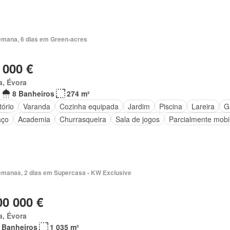
emana, 6 dias em Green-acres
 000 €
a, Évora
8 Banheiros
274 m²
tório
Varanda
Cozinha equipada
Jardim
Piscina
Lareira
G
aço
Academia
Churrasqueira
Sala de jogos
Parcialmente mobi
emanas, 2 dias em Supercasa - KW Exclusive
00 000 €
a, Évora
 Banheiros
1 035 m²