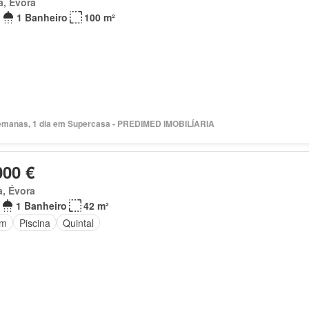
a, Évora
1 Banheiro
100 m²
emanas, 1 dia em Supercasa - PREDIMED IMOBILÍARIA
000 €
, Évora
1 Banheiro
42 m²
im
Piscina
Quintal