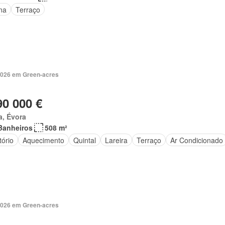
na
Terraço
2026 em Green-acres
90 000 €
a, Évora
Banheiros
508 m²
tório
Aquecimento
Quintal
Lareira
Terraço
Ar Condicionado
2026 em Green-acres