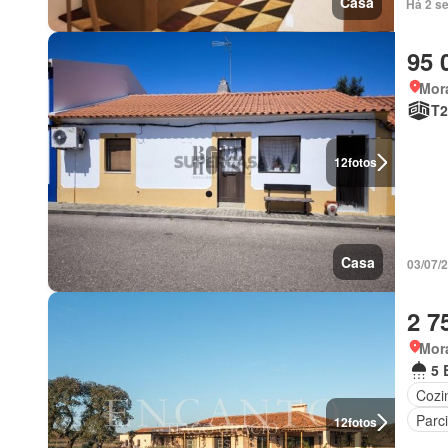
Casa
Há 2 s
95 
Mor
T2
12
fotos
Casa
03/07/
2 7
Mor
5 
Cozi
Parc
12
fotos