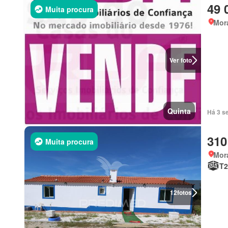
49 
Muita procura
Mor
Ver foto
Quinta
Há 3 s
310
Muita procura
Mor
T2
12
fotos