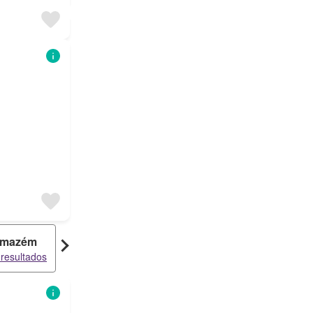
rmazém
Apartamento
 resultados
46 resultados