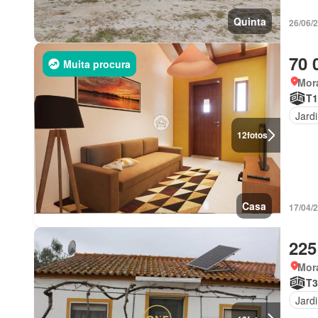
Quinta
26/06/
70 
Muita procura
Mor
T1
Jard
12
fotos
Casa
17/04/
225
Mor
T3
Jard