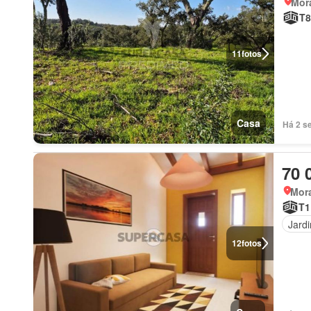
Mor
T8
11
fotos
Casa
Há 2 s
70 
Mora
T1
Jard
12
fotos