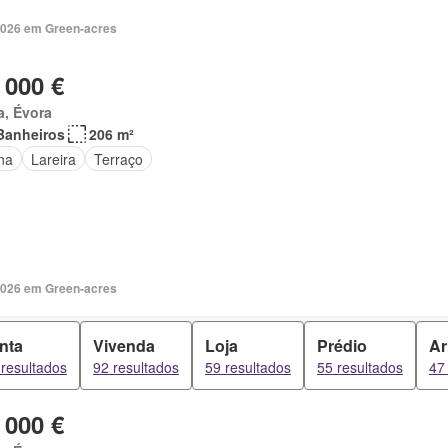
2026 em Green-acres
 000 €
a, Évora
Banheiros
206 m²
na
Lareira
Terraço
2026 em Green-acres
nta
Vivenda
Loja
Prédio
A
resultados
92 resultados
59 resultados
55 resultados
47
 000 €