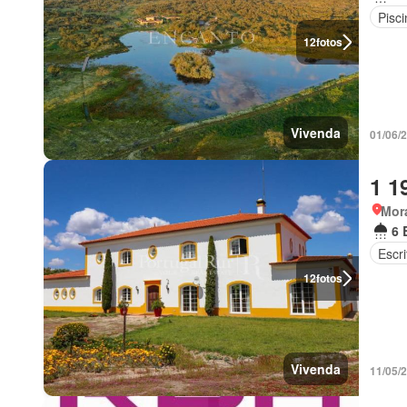
Pisci
12
fotos
Vivenda
01/06/
1 1
Mor
6 
Escri
12
fotos
Vivenda
11/05/