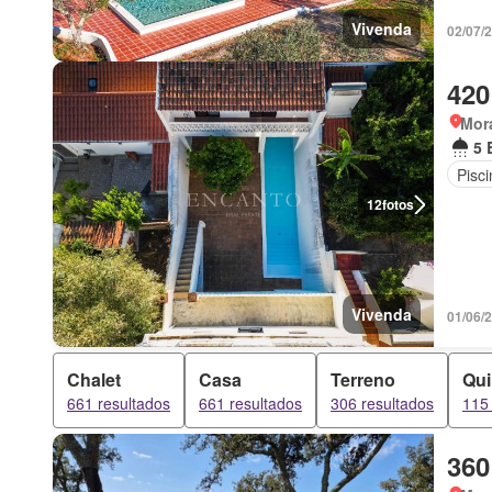
Vivenda
02/07/
420
Mor
5 
Pisci
12
fotos
Vivenda
01/06/
Chalet
Casa
Terreno
Qui
661 resultados
661 resultados
306 resultados
115 
360