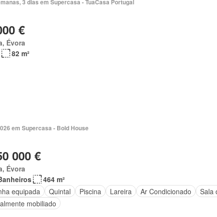
emanas, 3 dias em Supercasa - TuaCasa Portugal
000 €
a, Évora
82 m²
2026 em Supercasa - Bold House
50 000 €
a, Évora
Banheiros
464 m²
nha equipada
Quintal
Piscina
Lareira
Ar Condicionado
Sala 
ialmente mobiliado