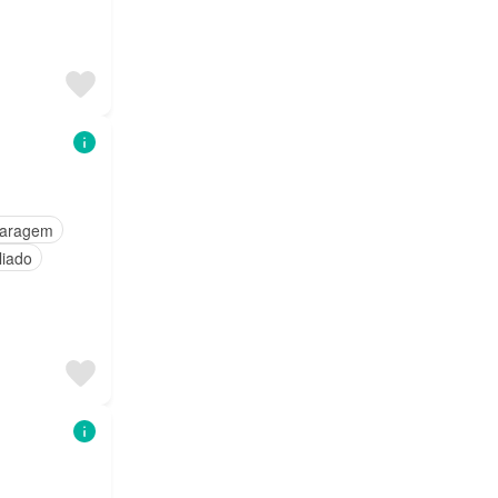
aragem
liado