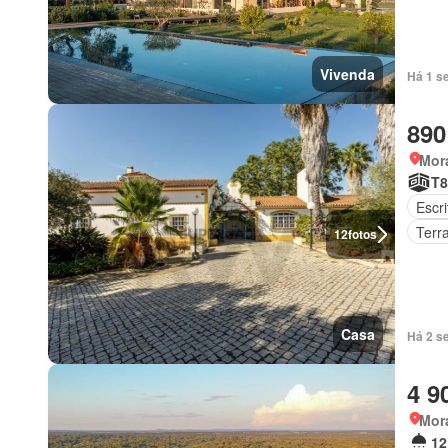
Vivenda
Há 1 s
890
Mor
T8
Escri
Terr
12
fotos
Casa
Há 2 s
4 9
Mor
12