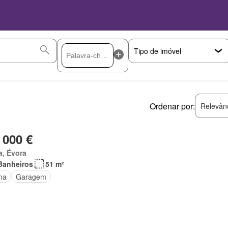
Ordenar por:
Relevân
 000 €
a, Évora
Banheiros
51 m²
na
Garagem