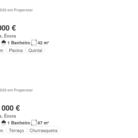
2026 em Properstar
000 €
a, Évora
1 Banheiro
42 m²
im
Piscina
Quintal
2026 em Properstar
 000 €
a, Évora
1 Banheiro
87 m²
im
Terraço
Churrasqueira