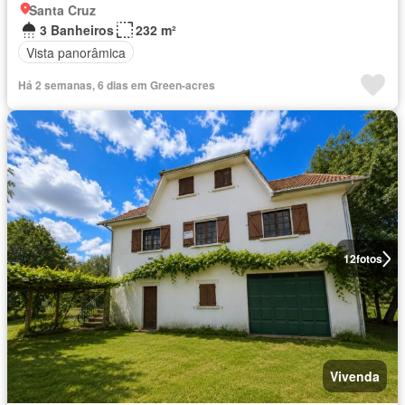
Santa Cruz
3 Banheiros
232 m²
Vista panorâmica
Há 2 semanas, 6 dias em Green-acres
12
fotos
Vivenda