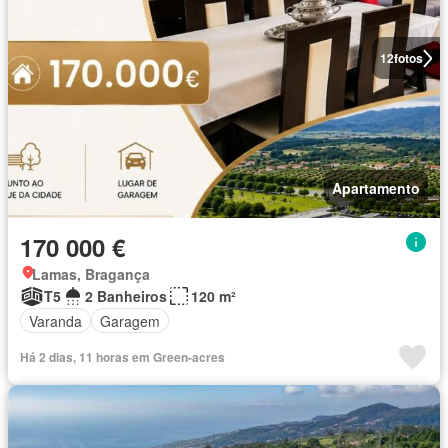
12
fotos
Apartamento
170 000 €
Lamas, Bragança
T5
2 Banheiros
120 m²
Varanda
Garagem
Há 2 dias, 11 horas em Green-acres