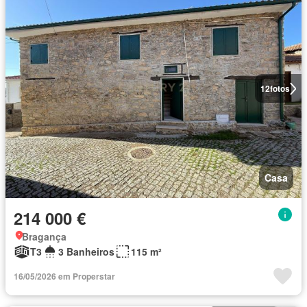
12
fotos
Casa
214 000 €
Bragança
T3
3 Banheiros
115 m²
16/05/2026 em Properstar