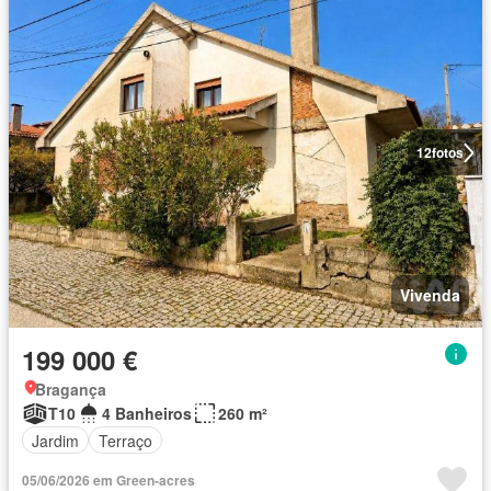
12
fotos
Vivenda
199 000 €
Bragança
T10
4 Banheiros
260 m²
Jardim
Terraço
05/06/2026 em Green-acres