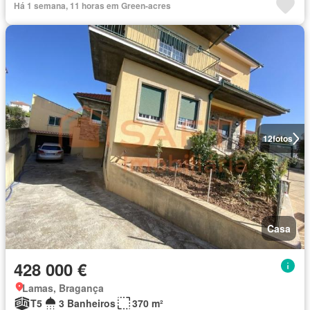
Há 1 semana, 11 horas em Green-acres
12
fotos
Casa
428 000 €
Lamas, Bragança
T5
3 Banheiros
370 m²