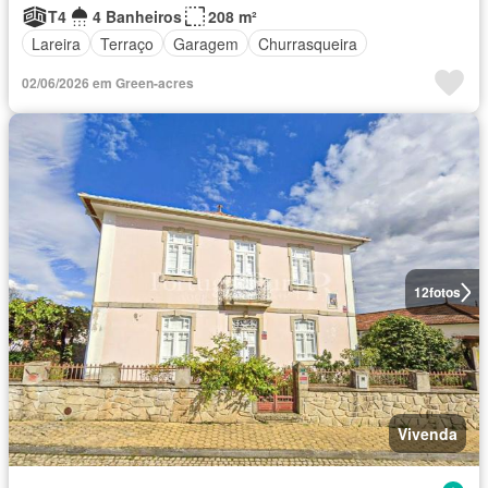
T4
4 Banheiros
208 m²
Lareira
Terraço
Garagem
Churrasqueira
02/06/2026 em Green-acres
12
fotos
Vivenda