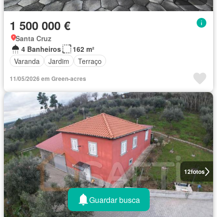
1 500 000 €
Santa Cruz
4 Banheiros
162 m²
Varanda
Jardim
Terraço
11/05/2026 em Green-acres
12
fotos
Guardar busca