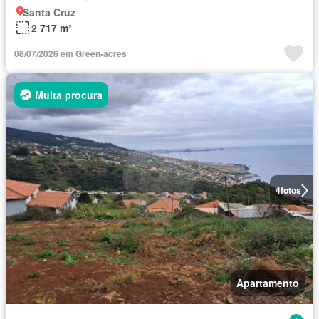
Santa Cruz
2 717 m²
08/07/2026 em Green-acres
Muita procura
4
fotos
Apartamento