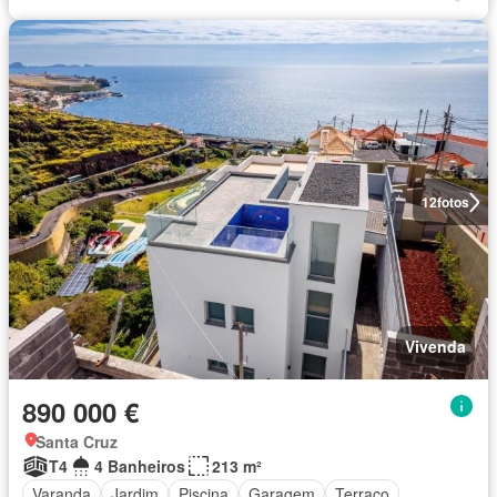
12
fotos
Vivenda
890 000 €
Santa Cruz
T4
4 Banheiros
213 m²
Varanda
Jardim
Piscina
Garagem
Terraço