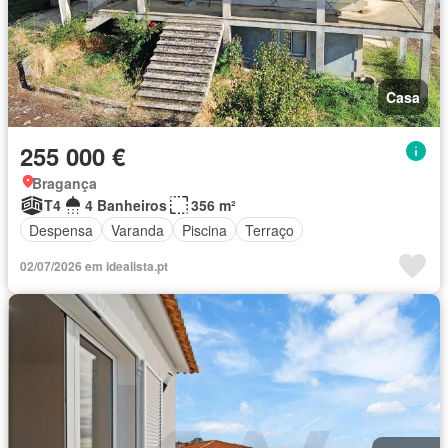
Casa
255 000 €
Bragança
T4
4 Banheiros
356 m²
Despensa
Varanda
Piscina
Terraço
02/07/2026 em idealista.pt