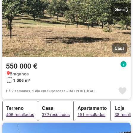
12
fotos
Casa
550 000 €
Bragança
1 006 m²
Há 2 semanas, 1 dia em Supercasa - IAD PORTUGAL
Terreno
Casa
Apartamento
Loja
406 resultados
372 resultados
151 resultados
38 result