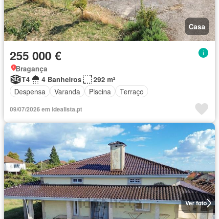
Casa
255 000 €
Bragança
T4
4 Banheiros
292 m²
Despensa
Varanda
Piscina
Terraço
09/07/2026 em idealista.pt
Ver foto