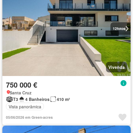
12
fotos
Vivenda
750 000 €
Santa Cruz
T3
4 Banheiros
410 m²
Vista panorâmica
05/06/2026 em Green-acres