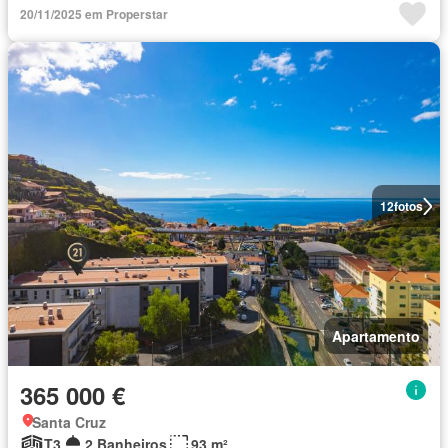
20/11/2025 em Properstar
12
fotos
Apartamento
365 000 €
Santa Cruz
T3
2 Banheiros
93 m²