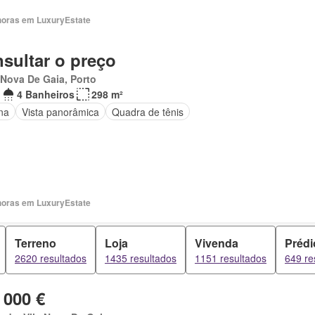
horas em LuxuryEstate
sultar o preço
 Nova De Gaia, Porto
4 Banheiros
298 m²
na
Vista panorâmica
Quadra de tênis
horas em LuxuryEstate
Terreno
Loja
Vivenda
Prédi
2620 resultados
1435 resultados
1151 resultados
649 re
 000 €