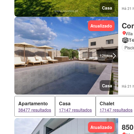
Casa
Há 21 
Con
Atualizado
Vila
T4
Pisci
12
fotos
Casa
Há 21 
Apartamento
Casa
Chalet
38477 resultados
17147 resultados
17147 resultados
850
Atualizado