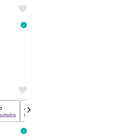
o
Armazém
Duplex
sultados
648 resultados
566 resultados