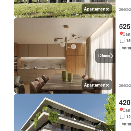
Apartamento
26/03/
525
Cani
15
Vara
12
fotos
Apartamento
26/03/
420
Cani
12
Vara