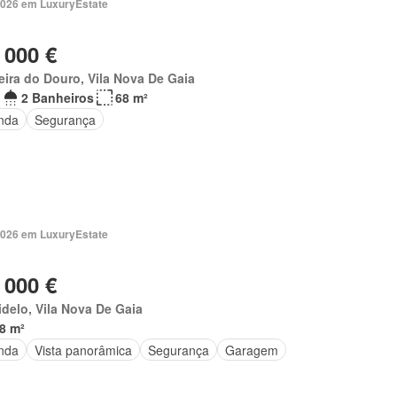
2026 em LuxuryEstate
 000 €
eira do Douro, Vila Nova De Gaia
2 Banheiros
68 m²
nda
Segurança
2026 em LuxuryEstate
 000 €
delo, Vila Nova De Gaia
8 m²
nda
Vista panorâmica
Segurança
Garagem