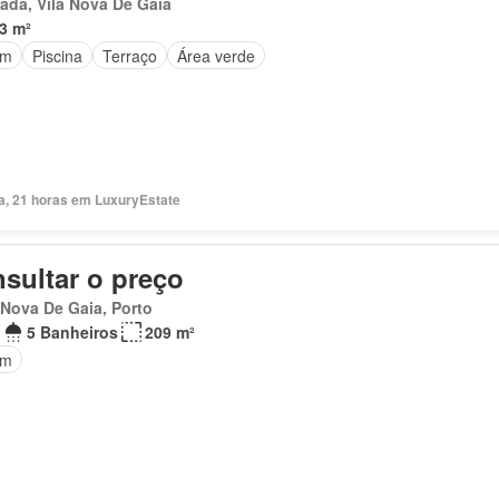
ada, Vila Nova De Gaia
3 m²
im
Piscina
Terraço
Área verde
ia, 21 horas em LuxuryEstate
sultar o preço
 Nova De Gaia, Porto
5 Banheiros
209 m²
im