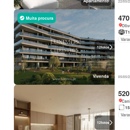
Apartamento
22/05/
470
Muita procura
Oliv
T1
Vara
12
fotos
Vivenda
05/05/
520
Cani
15
Vara
12
fotos