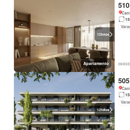
510
Cani
15
Vara
12
fotos
Apartamento
26/03/
505
Cani
15
Vara
12
fotos