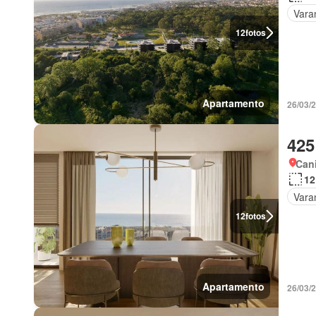
Vara
12
fotos
Apartamento
26/03/
425
Cani
12
Vara
12
fotos
Apartamento
26/03/