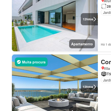
Afur
28
Jard
12
fotos
Apartamento
Há 1 d
Con
Muita procura
Vila
T5
Jard
12
fotos