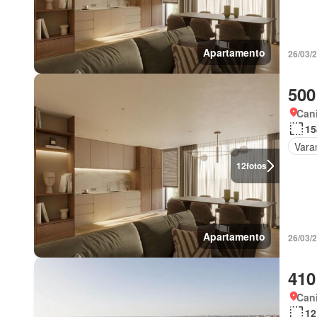
Apartamento
26/03/
500
Cani
15
Vara
12
fotos
Apartamento
26/03/
410
Cani
12