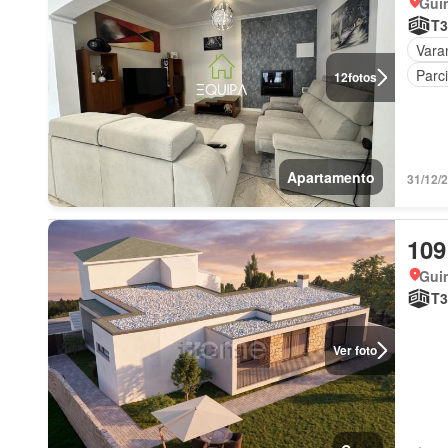
Gui
T3
Vara
Parc
12
fotos
Apartamento
31/12/
109
Gui
T3
Ver foto