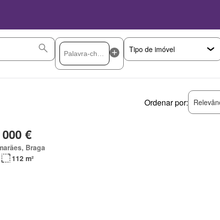
Ordenar por:
Relevân
 000 €
marães, Braga
112 m²