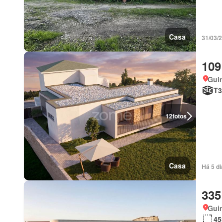
Casa
31/03/2
109
Gui
T3
12
fotos
Casa
Há 5 d
335
Gui
45