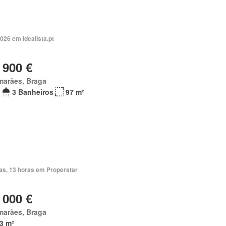
026 em idealista.pt
 900 €
marães, Braga
3 Banheiros
97 m²
ias, 13 horas em Properstar
 000 €
marães, Braga
3 m²