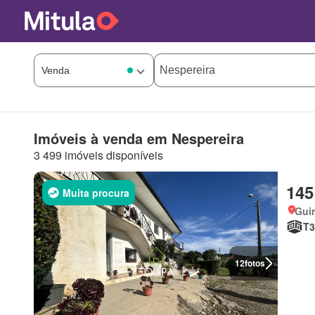
Imóveis à venda em Nespereira
3 499 imóveis disponíveis
145
Muita procura
Gui
T3
12
fotos