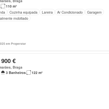
marães, Braga
110 m²
nda
Cozinha equipada
Lareira
Ar Condicionado
Garagem
ialmente mobiliado
2025 em Properstar
 900 €
marães, Braga
3 Banheiros
122 m²