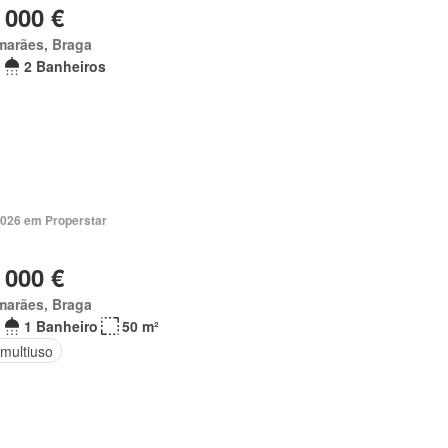
 000 €
marães, Braga
2 Banheiros
2026 em Properstar
 000 €
marães, Braga
1 Banheiro
50 m²
 multiuso