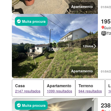
Apartamento
01/04/
195
Muita procura
Gui
T2
12
fotos
Apartamento
01/04/
Casa
Apartamento
Terreno
L
2147 resultados
1099 resultados
944 resultados
1
238
Muita procura