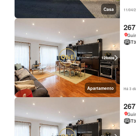
Casa
11/04/
267
Gui
T3
12
fotos
Apartamento
Há 3 d
267
Gui
T3