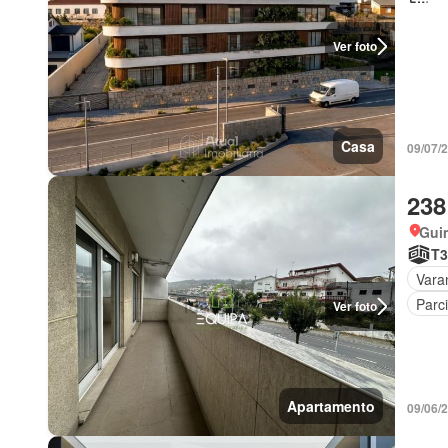
Ver foto
Casa
09/07/2
238
Gui
T3
Vara
Parc
Ver foto
Apartamento
09/06/2