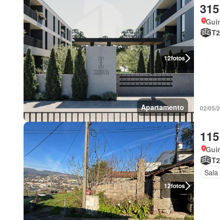
315
Gui
T2
12
fotos
Apartamento
02/05/
115
Gui
T2
Sala
12
fotos