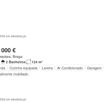
026 em idealista.pt
 000 €
marães, Braga
2 Banheiros
124 m²
nda
Cozinha equipada
Lareira
Ar Condicionado
Garagem
ialmente mobiliado
026 em idealista.pt