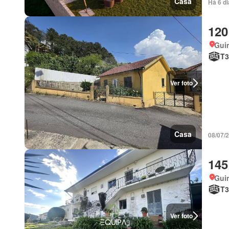
Casa
Há 6 di
120
Gui
T3
Ver foto
Casa
08/07/2
145
Gui
T3
Ver foto