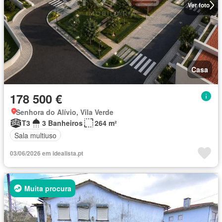
Ver foto
Casa
178 500 €
Senhora do Alívio, Vila Verde
T3
3 Banheiros
264 m²
Sala multiuso
03/06/2026 em idealista.pt
Muita procura