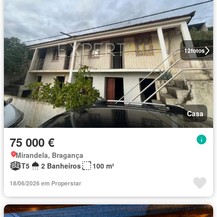
12
fotos
Casa
75 000 €
Mirandela, Bragança
T5
2 Banheiros
100 m²
18/06/2026 em Properstar