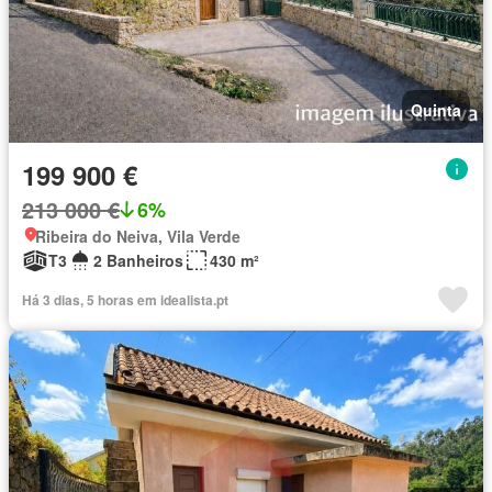
Quinta
199 900 €
213 000 €
6%
Ribeira do Neiva, Vila Verde
T3
2 Banheiros
430 m²
Há 3 dias, 5 horas em idealista.pt