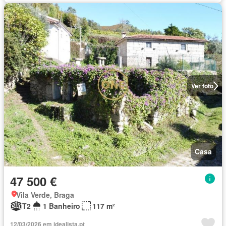
Ver foto
Casa
47 500 €
Vila Verde, Braga
T2
1 Banheiro
117 m²
12/03/2026 em idealista.pt