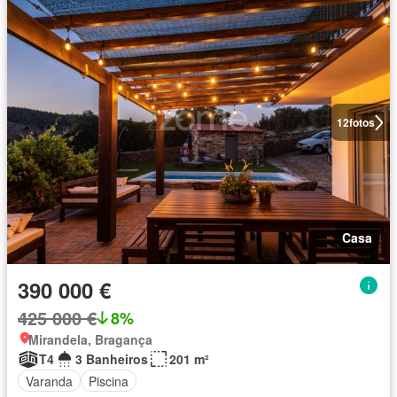
12
fotos
Casa
390 000 €
425 000 €
8%
Mirandela, Bragança
T4
3 Banheiros
201 m²
Varanda
Piscina