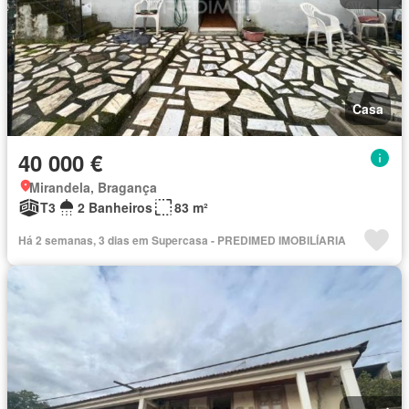
Casa
40 000 €
Mirandela, Bragança
T3
2 Banheiros
83 m²
Há 2 semanas, 3 dias em Supercasa - PREDIMED IMOBILÍARIA