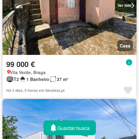
Ver foto
Casa
99 000 €
Vila Verde, Braga
T2
1 Banheiro
37 m²
Há 3 dias, 5 horas em idealista.pt
Guardar busca