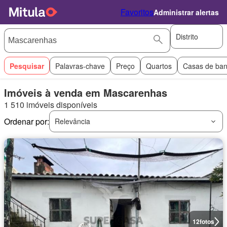
Favoritos
Administrar alertas
Distrito
Pesquisar
Palavras-chave
Preço
Quartos
Casas de ba
Imóveis à venda em Mascarenhas
1 510 imóveis disponíveis
Ordenar por:
Relevância
12
fotos