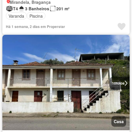
Mirandela, Bragança
T4
3 Banheiros
201 m²
Varanda
Piscina
Há 1 semana, 2 dias em Properstar
10
fotos
Casa