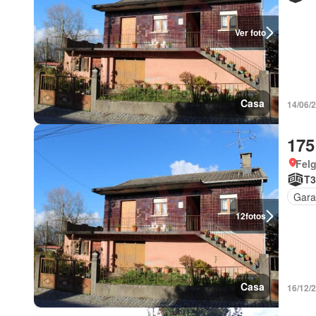
Ver foto
Casa
14/06/
175
Felg
T3
Gar
12
fotos
Casa
16/12/