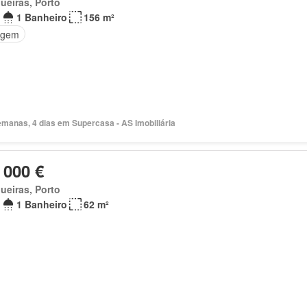
ueiras, Porto
1 Banheiro
156 m²
agem
emanas, 4 dias em Supercasa - AS Imobiliária
 000 €
ueiras, Porto
1 Banheiro
62 m²