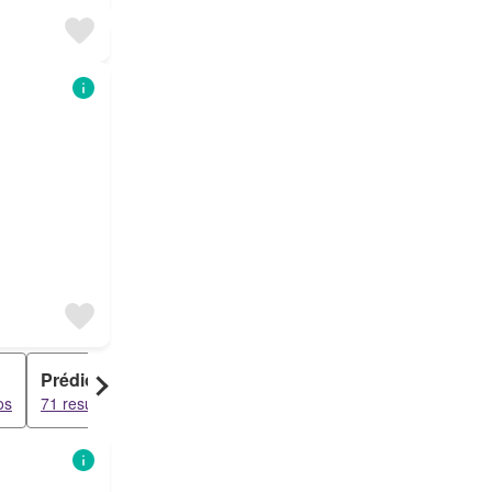
Prédio
Escritório
os
71 resultados
64 resultados