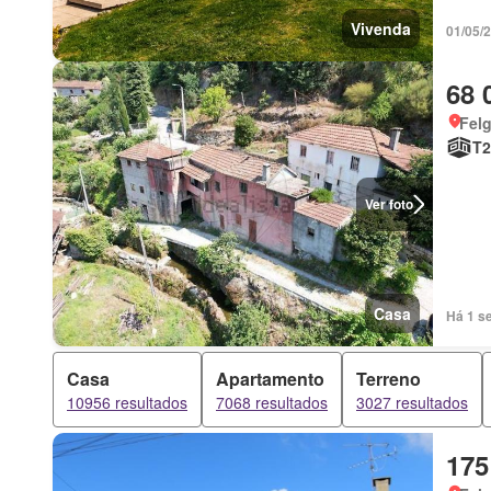
Vivenda
01/05/
68 
Felg
T2
Ver foto
Casa
Há 1 se
Casa
Apartamento
Terreno
10956 resultados
7068 resultados
3027 resultados
175