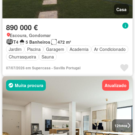
Casa
890 000 €
Escoura, Gondomar
T4
5 Banheiros
472 m²
Jardim
Piscina
Garagem
Academia
Ar Condicionado
Churrasqueira
Sauna
07/07/2026 em Supercasa - Savills Portugal
Muita procura
Atualizado
12
fotos