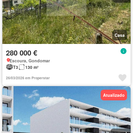
Casa
280 000 €
Escoura, Gondomar
T3
130 m²
26/03/2026 em Properstar
Atualizado