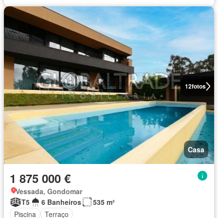
12
fotos
Casa
1 875 000 €
Vessada, Gondomar
T5
6 Banheiros
535 m²
Piscina
Terraço