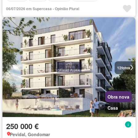
06/07/2026 em Supercasa - Opinião Plural
12
fotos
Obra nova
Casa
250 000 €
Pevidal, Gondomar