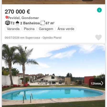
270 000 €
Pevidal, Gondomar
T2
2 Banheiros
67 m²
Varanda
Piscina
Garagem
Área verde
06/07/2026 em Supercasa - Opinião Plural
12
fotos