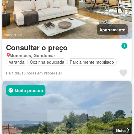
Apartamento
Consultar o preço
Morentães, Gondomar
Varanda
Cozinha equipada
Parcialmente mobiliado
Há 1 dia, 16 horas em Properstar
Muita procura
6
fotos