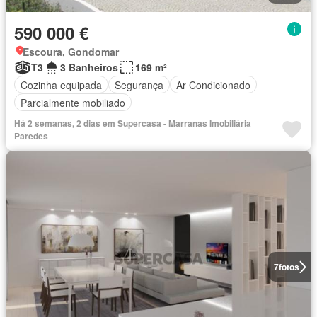
590 000 €
Escoura, Gondomar
T3
3 Banheiros
169 m²
Cozinha equipada
Segurança
Ar Condicionado
Parcialmente mobiliado
Há 2 semanas, 2 dias em Supercasa - Marranas Imobiliária
Paredes
7
fotos