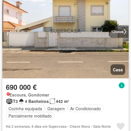
12
fotos
Casa
690 000 €
Escoura, Gondomar
T3
4 Banheiros
442 m²
Cozinha equipada
Garagem
Ar Condicionado
Parcialmente mobiliado
Há 2 semanas, 6 dias em Supercasa - Chave Nova - Gaia Norte