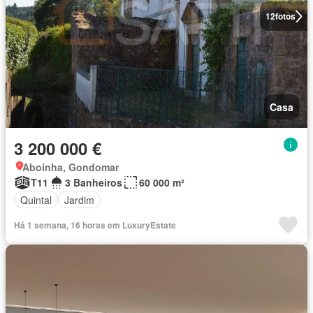
12
fotos
Casa
3 200 000 €
Aboínha, Gondomar
T11
3 Banheiros
60 000 m²
Quintal
Jardim
Há 1 semana, 16 horas em LuxuryEstate