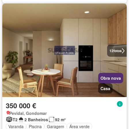
12
fotos
Obra nova
Casa
350 000 €
Pevidal, Gondomar
T2
2 Banheiros
92 m²
Varanda
Piscina
Garagem
Área verde