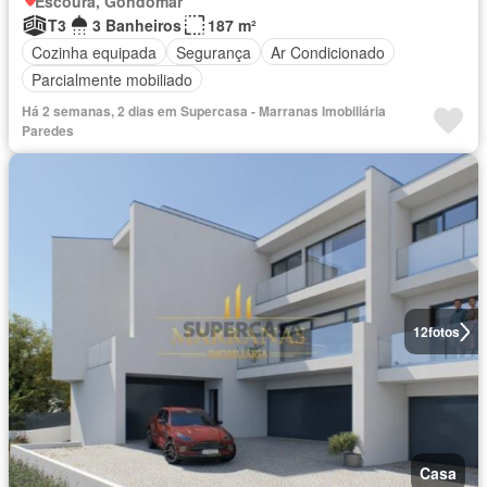
Escoura, Gondomar
T3
3 Banheiros
187 m²
Cozinha equipada
Segurança
Ar Condicionado
Parcialmente mobiliado
Há 2 semanas, 2 dias em Supercasa - Marranas Imobiliária
Paredes
12
fotos
Casa