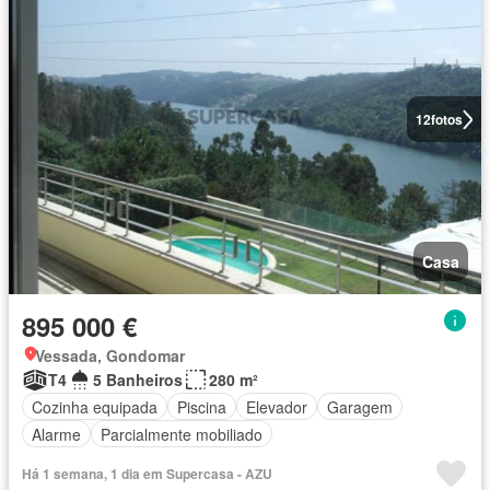
12
fotos
Casa
895 000 €
Vessada, Gondomar
T4
5 Banheiros
280 m²
Cozinha equipada
Piscina
Elevador
Garagem
Alarme
Parcialmente mobiliado
Há 1 semana, 1 dia em Supercasa - AZU