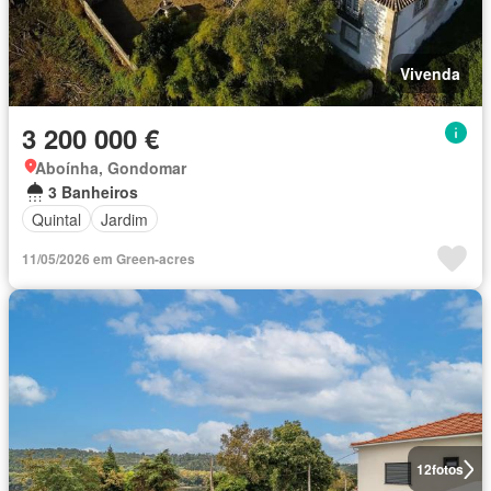
Vivenda
3 200 000 €
Aboínha, Gondomar
3 Banheiros
Quintal
Jardim
11/05/2026 em Green-acres
12
fotos