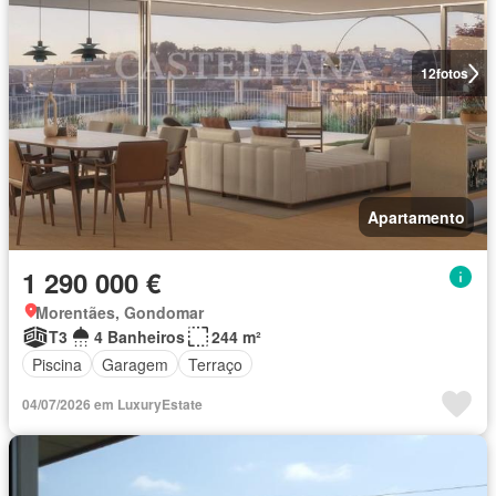
12
fotos
Apartamento
1 290 000 €
Morentães, Gondomar
T3
4 Banheiros
244 m²
Piscina
Garagem
Terraço
04/07/2026 em LuxuryEstate