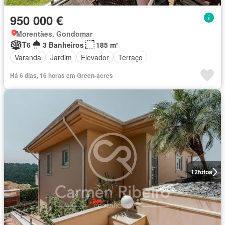
950 000 €
Morentães, Gondomar
T6
3 Banheiros
185 m²
Varanda
Jardim
Elevador
Terraço
Há 6 dias, 16 horas em Green-acres
12
fotos