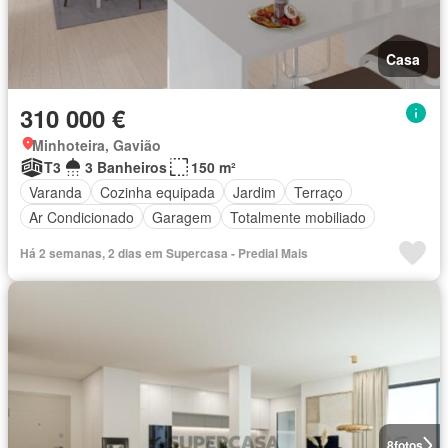
Casa
310 000 €
Minhoteira, Gavião
T3
3 Banheiros
150 m²
Varanda
Cozinha equipada
Jardim
Terraço
Ar Condicionado
Garagem
Totalmente mobiliado
Há 2 semanas, 2 dias em Supercasa - Predial Mais
8
fotos