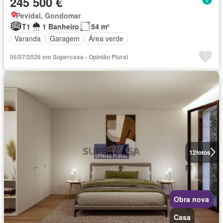
245 500 €
Pevidal, Gondomar
T1
1 Banheiro
54 m²
Varanda
Garagem
Área verde
06/07/2026 em Supercasa - Opinião Plural
12
fotos
Obra nova
Casa