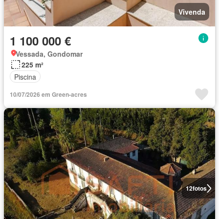
Vivenda
1 100 000 €
Vessada, Gondomar
225 m²
Piscina
10/07/2026 em Green-acres
12
fotos