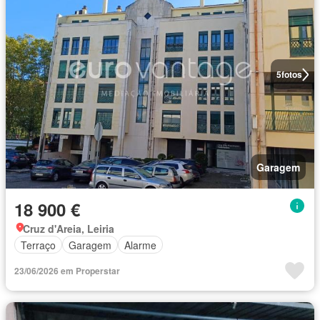
5
fotos
Garagem
18 900 €
Cruz d'Areia, Leiria
Terraço
Garagem
Alarme
23/06/2026 em Properstar