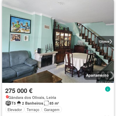
12
fotos
Apartamento
275 000 €
Gândara dos Olivais, Leiria
T5
2 Banheiros
85 m²
Elevador
Terraço
Garagem