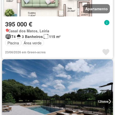
Apartamento
395 000 €
Casal dos Matos, Leiria
T4
3 Banheiros
115 m²
Piscina
Área verde
23/06/2026 em Green-acres
12
fotos