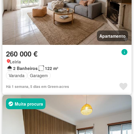
Apartamento
260 000 €
Leiria
2 Banheiros
122 m²
Varanda
Garagem
Há 1 semana, 5 dias em Green-acres
Muita procura