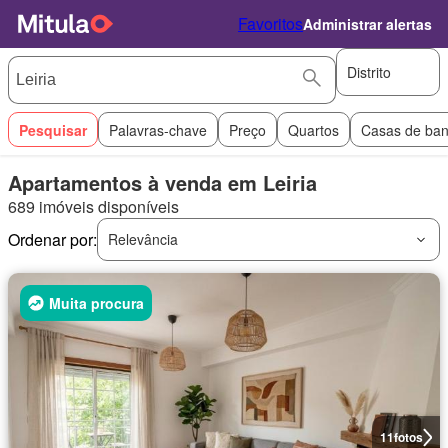
Favoritos
Administrar alertas
Distrito
Pesquisar
Palavras-chave
Preço
Quartos
Casas de ba
Apartamentos à venda em Leiria
689 imóveis disponíveis
Ordenar por:
Relevância
Muita procura
11
fotos