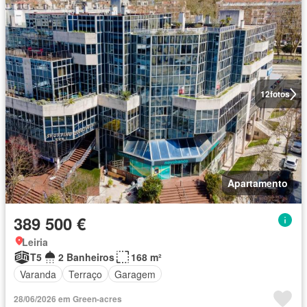
12
fotos
Apartamento
389 500 €
Leiria
T5
2 Banheiros
168 m²
Varanda
Terraço
Garagem
28/06/2026 em Green-acres