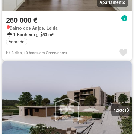
Apartamento
260 000 €
Bairro dos Anjos, Leiria
1 Banheiro
53 m²
Varanda
Há 3 dias, 10 horas em Green-acres
12
fotos