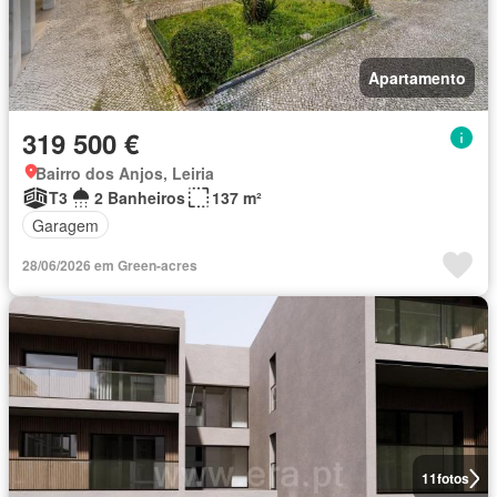
Apartamento
319 500 €
Bairro dos Anjos, Leiria
T3
2 Banheiros
137 m²
Garagem
28/06/2026 em Green-acres
11
fotos