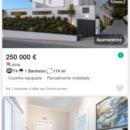
12
fotos
Apartamento
250 000 €
Leiria
T4
1 Banheiro
174 m²
Cozinha equipada
Parcialmente mobiliado
Há 1 semana, 4 dias em Green-acres