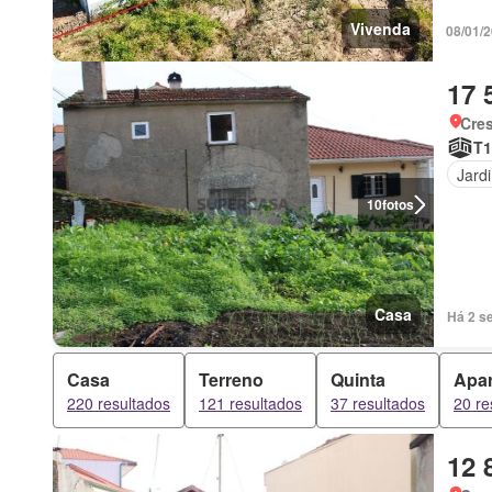
Vivenda
08/01/
17 
Cres
T1
Jard
10
fotos
Casa
Casa
Terreno
Quinta
Apa
220 resultados
121 resultados
37 resultados
20 re
12 