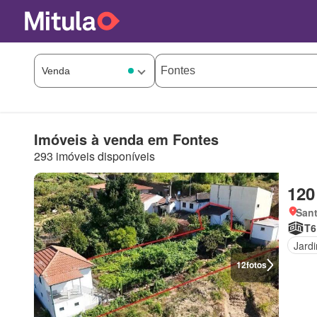
Imóveis à venda em Fontes
293 imóveis disponíveis
120
Sant
T6
Jard
12
fotos