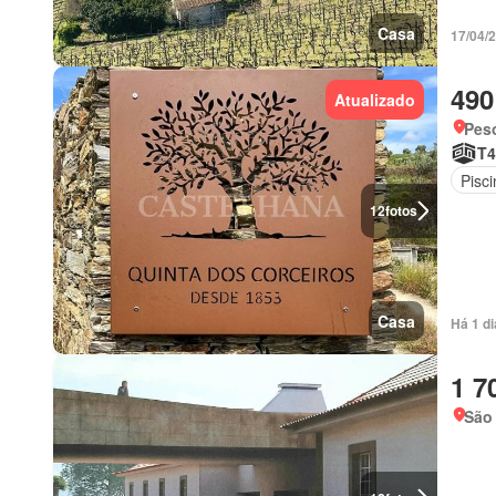
Casa
17/04/
490
Atualizado
Peso
T4
Pisci
12
fotos
Casa
Há 1 di
1 7
São 