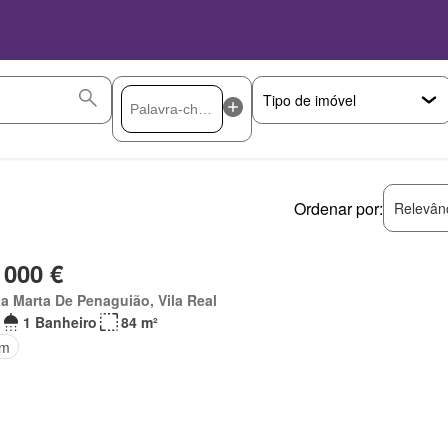
Ordenar por:
Relevân
 000 €
a Marta De Penaguião, Vila Real
1 Banheiro
84 m²
im