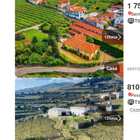
1 7
Sant
T5
12
fotos
Casa
09/07/
810
Peso
T3
Cozi
12
fotos