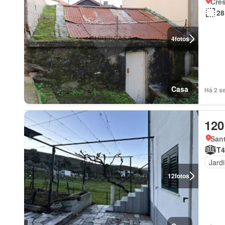
Cres
28
4
fotos
Casa
120
Sant
T4
Jard
12
fotos