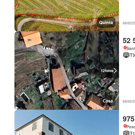
Quinta
08/02/
52 
Sant
T3
12
fotos
Casa
08/05/
975
Peso
T1