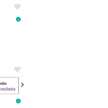
édio
Armazém
resultados
3 resultados