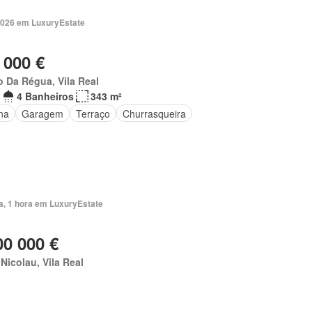
2026 em LuxuryEstate
 000 €
 Da Régua, Vila Real
4 Banheiros
343 m²
na
Garagem
Terraço
Churrasqueira
a, 1 hora em LuxuryEstate
00 000 €
Nicolau, Vila Real