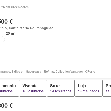
2026 em Green-acres
500 €
telo, Santa Marta De Penaguião
25 m²
im
Há 2 semanas, 3 dias em Supercasa - Re/max Collection Vantagem OPorto
rtamento
Vivenda
Solar
Loja
Pr
sultados
18 resultados
14 resultados
14 resultados
11 
800 €