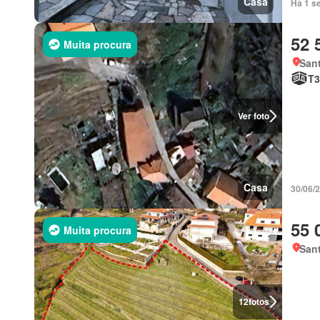
Casa
Há 1 s
52 
Muita procura
Sant
T3
Ver foto
Casa
30/06/
55 
Muita procura
Sant
12
fotos