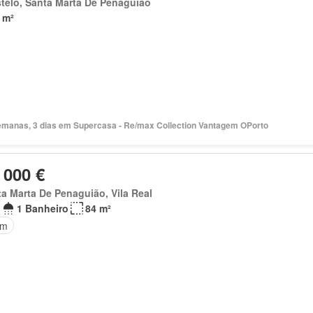
telo, Santa Marta De Penaguião
 m²
Há 2 semanas, 3 dias em Supercasa - Re/max Collection Vantagem OPorto
 000 €
a Marta De Penaguião, Vila Real
1 Banheiro
84 m²
im