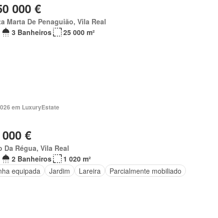
50 000 €
a Marta De Penaguião, Vila Real
3 Banheiros
25 000 m²
2026 em LuxuryEstate
 000 €
 Da Régua, Vila Real
2 Banheiros
1 020 m²
nha equipada
Jardim
Lareira
Parcialmente mobiliado