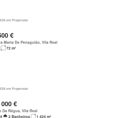
2026 em Properstar
500 €
a Marta De Penaguião, Vila Real
72 m²
2026 em Properstar
 000 €
 Da Régua, Vila Real
4
2 Banheiros
1 424 m²