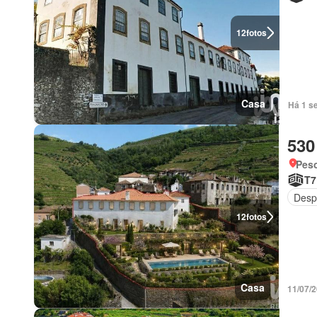
12
fotos
Casa
Há 1 s
530
Peso
T7
Desp
12
fotos
Casa
11/07/