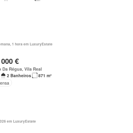
emana, 1 hora em LuxuryEstate
 000 €
 Da Régua, Vila Real
2 Banheiros
871 m²
ensa
2026 em LuxuryEstate