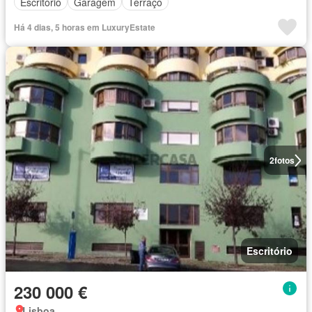
Escritório
Garagem
Terraço
Há 4 dias, 5 horas em LuxuryEstate
2
fotos
Escritório
230 000 €
Lisboa