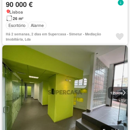
90 000 €
Lisboa
26 m²
Escritório
Alarme
Há 2 semanas, 2 dias em Supercasa - Simetur - Mediação
Imobiliária, Lda
12
fotos