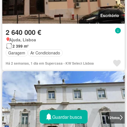
Escritório
2 640 000 €
Ajuda, Lisboa
2 399 m²
Garagem
Ar Condicionado
Há 2 semanas, 1 dia em Supercasa - KW Select Lisboa
Guardar busca
12
fotos