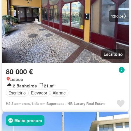
12
fotos
Escritório
80 000 €
Lisboa
2 Banheiros
21 m²
Escritório
Elevador
Alarme
Há 3 semanas, 1 dia em Supercasa - HB Luxury Real Estate
Muita procura