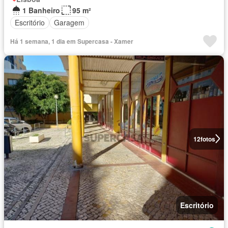
1 Banheiro
95 m²
Escritório
Garagem
Há 1 semana, 1 dia em Supercasa - Xamer
12
fotos
Escritório