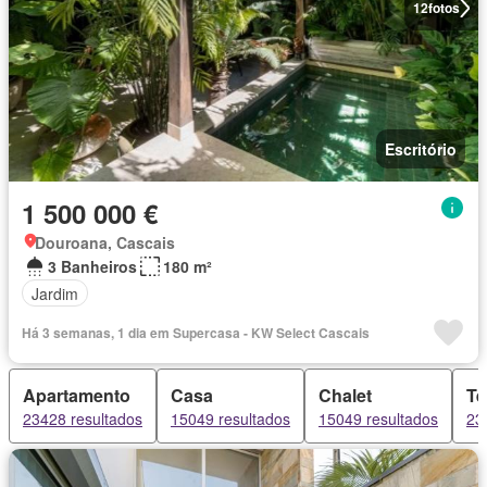
12
fotos
Escritório
1 500 000 €
Douroana, Cascais
3 Banheiros
180 m²
Jardim
Há 3 semanas, 1 dia em Supercasa - KW Select Cascais
Apartamento
Casa
Chalet
Te
23428 resultados
15049 resultados
15049 resultados
23