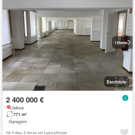
12
fotos
Escritório
2 400 000 €
Lisboa
771 m²
Garagem
Há 4 dias, 5 horas em LuxuryEstate