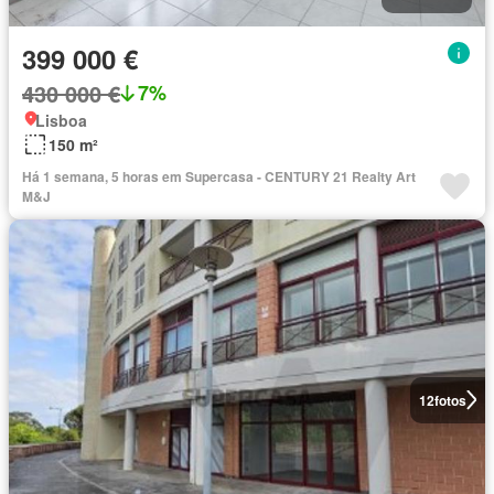
399 000 €
430 000 €
7%
Lisboa
150 m²
Há 1 semana, 5 horas em Supercasa - CENTURY 21 Realty Art
M&J
12
fotos