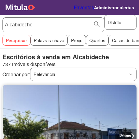
Favoritos
Administrar alertas
Distrito
Pesquisar
Palavras-chave
Preço
Quartos
Casas de ba
Escritórios à venda em Alcabideche
737 imóveis disponíveis
Ordenar por:
Relevância
12
fotos