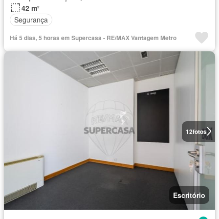
42 m²
Segurança
Há 5 dias, 5 horas em Supercasa - RE/MAX Vantagem Metro
12
fotos
Escritório