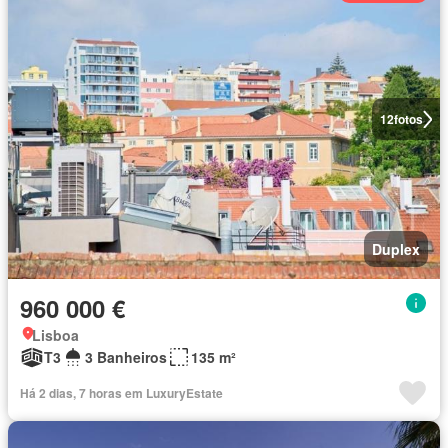
12
fotos
Duplex
960 000 €
Lisboa
T3
3 Banheiros
135 m²
Há 2 dias, 7 horas em LuxuryEstate