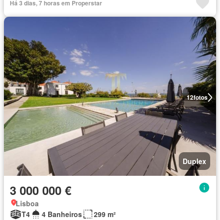
Há 3 dias, 7 horas em Properstar
12
fotos
Duplex
3 000 000 €
Lisboa
T4
4 Banheiros
299 m²