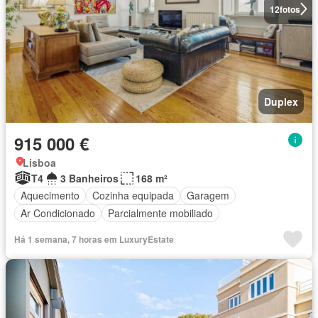
12
fotos
Duplex
915 000 €
Lisboa
T4
3 Banheiros
168 m²
Aquecimento
Cozinha equipada
Garagem
Ar Condicionado
Parcialmente mobiliado
Há 1 semana, 7 horas em LuxuryEstate