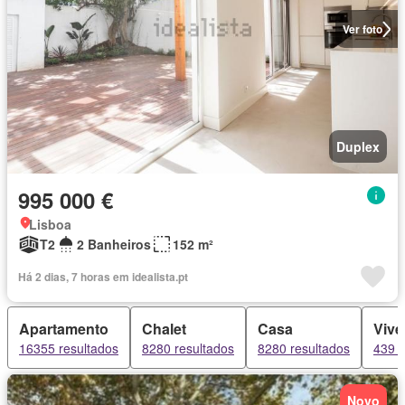
Ver foto
Duplex
995 000 €
Lisboa
T2
2 Banheiros
152 m²
Há 2 dias, 7 horas em idealista.pt
Apartamento
Chalet
Casa
Viv
16355 resultados
8280 resultados
8280 resultados
439 r
Novo