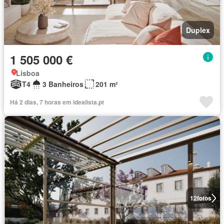
Duplex
1 505 000 €
Lisboa
T4
3 Banheiros
201 m²
Há 2 dias, 7 horas em idealista.pt
12
fotos