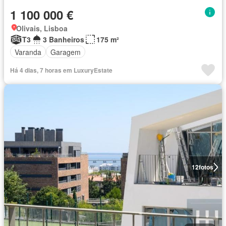
1 100 000 €
Olivais, Lisboa
T3
3 Banheiros
175 m²
Varanda
Garagem
Há 4 dias, 7 horas em LuxuryEstate
12
fotos