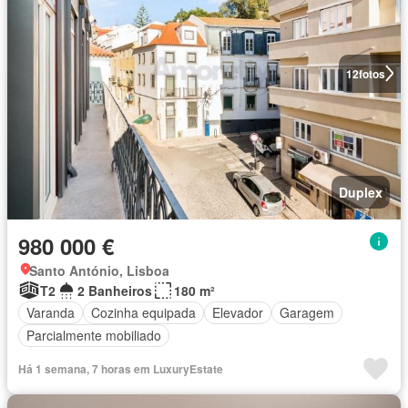
12
fotos
Duplex
980 000 €
Santo António, Lisboa
T2
2 Banheiros
180 m²
Varanda
Cozinha equipada
Elevador
Garagem
Parcialmente mobiliado
Há 1 semana, 7 horas em LuxuryEstate