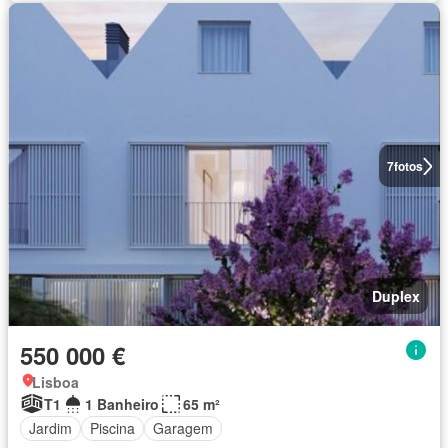
7
fotos
Duplex
550 000 €
Lisboa
T1
1 Banheiro
65 m²
Jardim
Piscina
Garagem