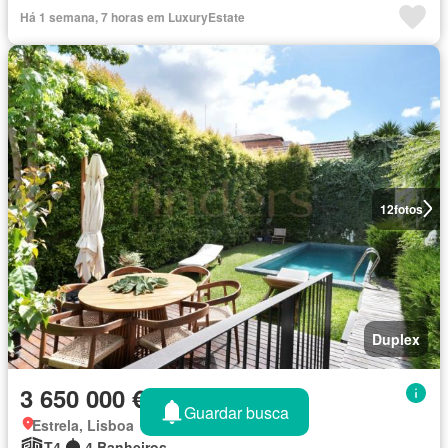
Há 1 semana, 7 horas em LuxuryEstate
12
fotos
Duplex
3 650 000 €
Guardar busca
Estrela, Lisboa
T4
4 Banheiros