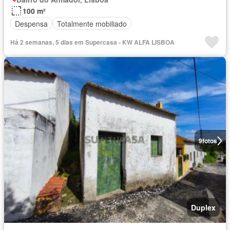
100 m²
Despensa
Totalmente mobiliado
Há 2 semanas, 5 dias em Supercasa - KW ALFA LISBOA
9
fotos
Duplex