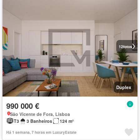
12
fotos
Duplex
990 000 €
São Vicente de Fora, Lisboa
T3
3 Banheiros
124 m²
Há 1 semana, 7 horas em LuxuryEstate