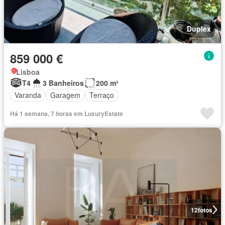
Duplex
859 000 €
Lisboa
T4
3 Banheiros
200 m²
Varanda
Garagem
Terraço
Há 1 semana, 7 horas em LuxuryEstate
12
fotos