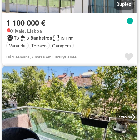
Duplex
1 100 000 €
Olivais, Lisboa
T3
3 Banheiros
191 m²
Varanda
Terraço
Garagem
Há 1 semana, 7 horas em LuxuryEstate
12
fotos