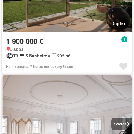
Duplex
1 900 000 €
Lisboa
T3
5 Banheiros
202 m²
Há 1 semana, 7 horas em LuxuryEstate
12
fotos