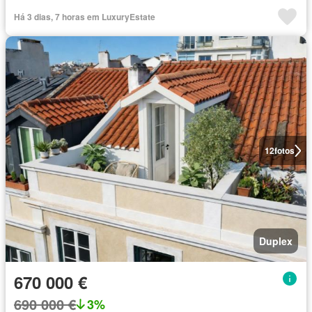
Há 3 dias, 7 horas em LuxuryEstate
12
fotos
Duplex
670 000 €
690 000 €
3%