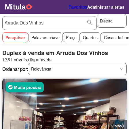
Favoritos
Administrar alertas
Distrito
Pesquisar
Palavras-chave
Preço
Quartos
Casas de ba
Duplex à venda em Arruda Dos Vinhos
175 imóveis disponíveis
Ordenar por:
Relevância
Muita procura
9
fotos