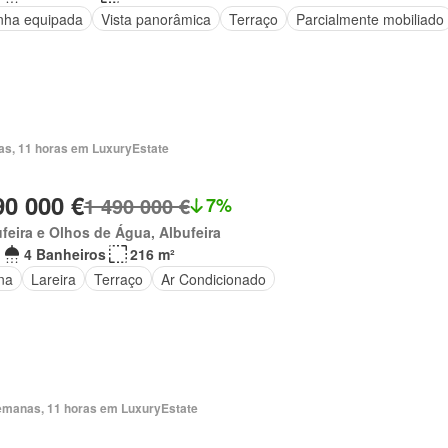
nha equipada
Vista panorâmica
Terraço
Parcialmente mobiliado
ias, 11 horas em LuxuryEstate
90 000 €
1 490 000 €
7%
feira e Olhos de Água, Albufeira
4 Banheiros
216 m²
na
Lareira
Terraço
Ar Condicionado
emanas, 11 horas em LuxuryEstate