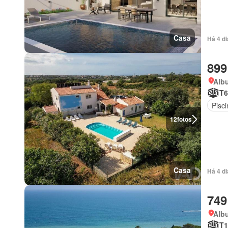
Casa
Há 4 d
899
Albu
T6
Pisci
12
fotos
Casa
Há 4 d
749
Albu
T1