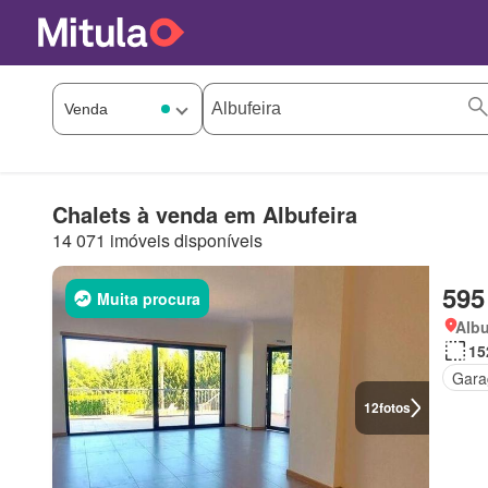
Chalets à venda em Albufeira
14 071 imóveis disponíveis
595
Muita procura
Albu
15
Gar
12
fotos