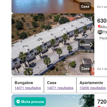
Casa
Há 3 s
630
Albu
T3
Pisci
12
fotos
Casa
Há 4 d
Bungalow
Casa
Apartamento
14071 resultados
14071 resultados
10206 resultados
720
Muita procura