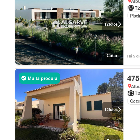
Albu
T2
Pisci
12
fotos
Casa
Há 5 d
475
Muita procura
Albu
T2
Cozi
12
fotos