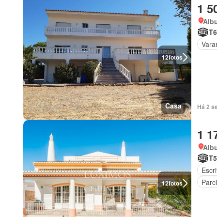
1 5
Albu
T6
Vara
12
fotos
Casa
Há 2 s
1 1
Albu
T5
Escri
Parc
12
fotos