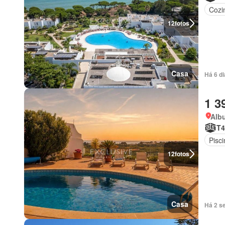
Cozi
12
fotos
Casa
Há 6 d
1 3
Albu
T4
Pisci
12
fotos
Casa
Há 2 s