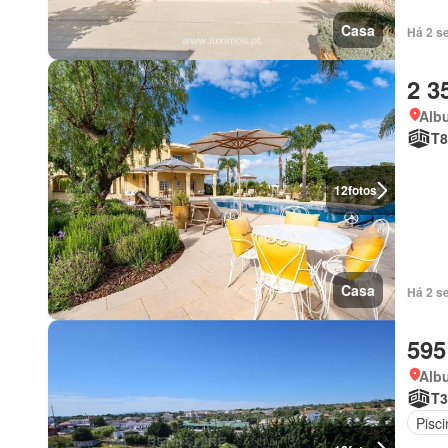
Casa
Há 2 s
2 3
Albu
T8
12
fotos
Casa
Há 2 s
595
Albu
T3
Pisci