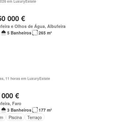
2026 em LuxuryEstate
50 000 €
feira e Olhos de Água, Albufeira
5 Banheiros
265 m²
ias, 11 horas em LuxuryEstate
 000 €
feira, Faro
3 Banheiros
177 m²
im
Piscina
Terraço