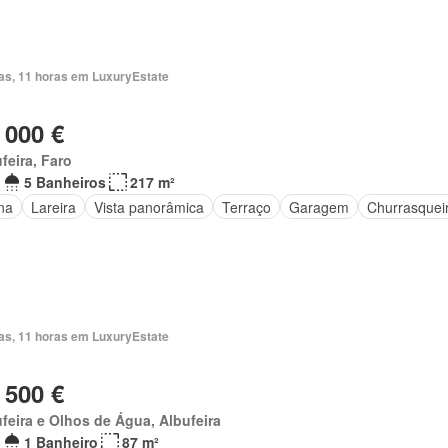
ias, 11 horas em LuxuryEstate
 000 €
feira, Faro
5 Banheiros
217 m²
na
Lareira
Vista panorâmica
Terraço
Garagem
Churrasquei
ias, 11 horas em LuxuryEstate
 500 €
feira e Olhos de Água, Albufeira
1 Banheiro
87 m²