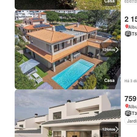
Casa
02/07/
2 1
Albu
T5
12
fotos
Casa
Há 3 d
759
Albu
T3
Jard
12
fotos