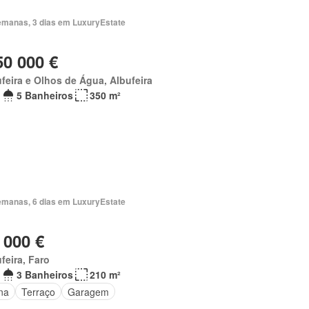
emanas, 3 dias em LuxuryEstate
50 000 €
feira e Olhos de Água, Albufeira
5 Banheiros
350 m²
emanas, 6 dias em LuxuryEstate
 000 €
feira, Faro
3 Banheiros
210 m²
na
Terraço
Garagem