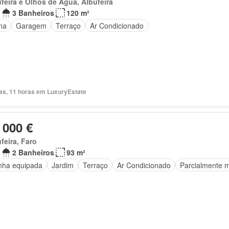
feira e Olhos de Água, Albufeira
3 Banheiros
120 m²
na
Garagem
Terraço
Ar Condicionado
ias, 11 horas em LuxuryEstate
 000 €
feira, Faro
2 Banheiros
93 m²
nha equipada
Jardim
Terraço
Ar Condicionado
Parcialmente m