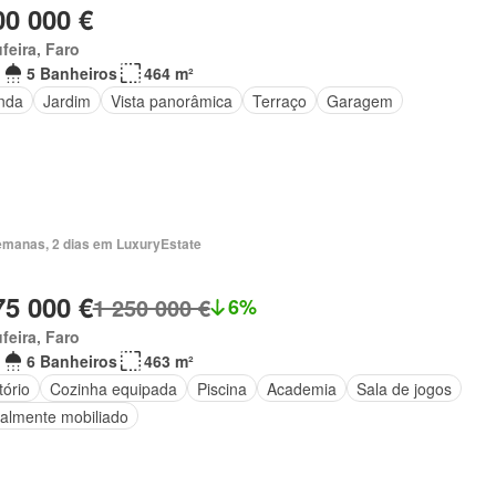
00 000 €
feira, Faro
5 Banheiros
464 m²
nda
Jardim
Vista panorâmica
Terraço
Garagem
emanas, 2 dias em LuxuryEstate
75 000 €
1 250 000 €
6%
feira, Faro
6 Banheiros
463 m²
tório
Cozinha equipada
Piscina
Academia
Sala de jogos
ialmente mobiliado