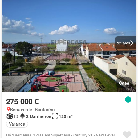
12
fotos
Casa
275 000 €
Benavente, Santarém
T3
2 Banheiros
120 m²
Varanda
Há 2 semanas, 2 dias em Supercasa - Century 21 - Next Level