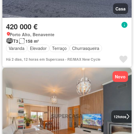
Casa
420 000 €
Porto Alto, Benavente
T3
158 m²
Varanda
Elevador
Terraço
Churrasqueira
Há 2 dias, 12 horas em Supercasa - RE/MAX New Cycle
Novo
12
fotos