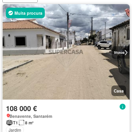
Muita procura
9
fotos
Casa
108 000 €
Benavente, Santarém
T1
8 m²
Jardim