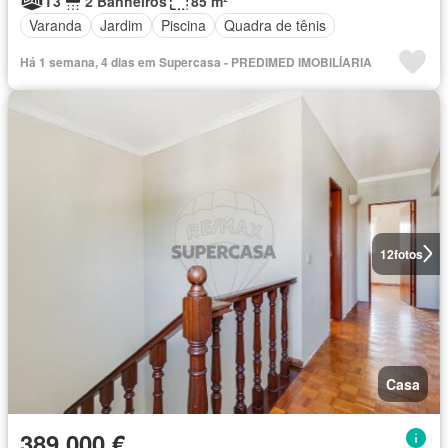
T3
2 Banheiros
85 m²
Varanda
Jardim
Piscina
Quadra de tênis
Há 1 semana, 4 dias em Supercasa - PREDIMED IMOBILÍARIA
12
fotos
Casa
389 000 €