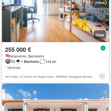
12
fotos
Casa
255 000 €
Benavente, Santarém
T2
1 Banheiro
114 m²
Varanda
Há 3 dias, 12 horas em Supercasa - RE/MAX Vantagem Banca