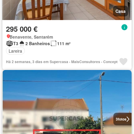
Casa
295 000 €
Benavente, Santarém
T3
2 Banheiros
111 m²
Lareira
Há 2 semanas, 3 dias em Supercasa - MaisConsultores - Concept
3
fotos