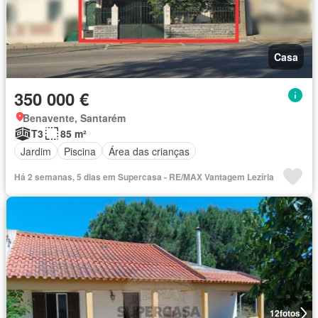
Casa
350 000 €
Benavente, Santarém
T3
85 m²
Jardim
Piscina
Área das crianças
Há 2 semanas, 5 dias em Supercasa - RE/MAX Vantagem Lezíria
12
fotos