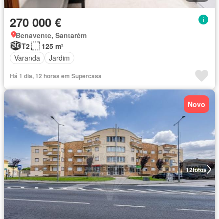
270 000 €
Benavente, Santarém
T2
125 m²
Varanda
Jardim
Há 1 dia, 12 horas em Supercasa
Novo
12
fotos