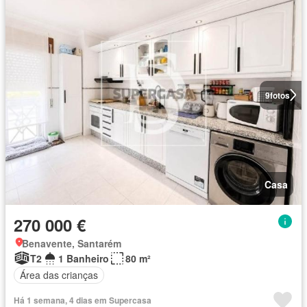
9
fotos
Casa
270 000 €
Benavente, Santarém
T2
1 Banheiro
80 m²
Área das crianças
Há 1 semana, 4 dias em Supercasa