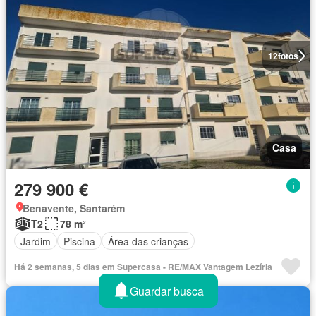
12
fotos
Casa
279 900 €
Benavente, Santarém
T2
78 m²
Jardim
Piscina
Área das crianças
Há 2 semanas, 5 dias em Supercasa - RE/MAX Vantagem Lezíria
Guardar busca