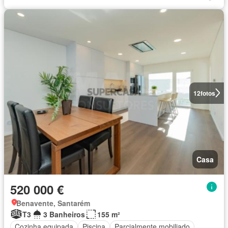
12
fotos
Casa
520 000 €
Benavente, Santarém
T3
3 Banheiros
155 m²
Cozinha equipada
Piscina
Parcialmente mobiliado