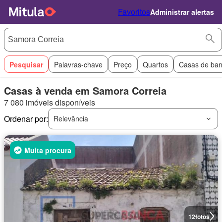
Favoritos
Administrar alertas
Pesquisar
Palavras-chave
Preço
Quartos
Casas de ba
Casas à venda em Samora Correia
7 080 imóveis disponíveis
Ordenar por:
Relevância
Muita procura
12
fotos