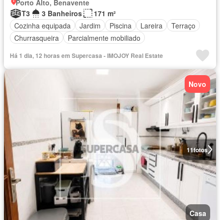
Porto Alto, Benavente
T3
3 Banheiros
171 m²
Cozinha equipada
Jardim
Piscina
Lareira
Terraço
Churrasqueira
Parcialmente mobiliado
Há 1 dia, 12 horas em Supercasa - IMOJOY Real Estate
Novo
11
fotos
Casa