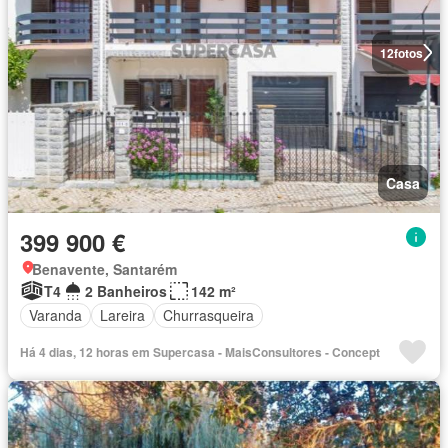
12
fotos
Casa
399 900 €
Benavente, Santarém
T4
2 Banheiros
142 m²
Varanda
Lareira
Churrasqueira
Há 4 dias, 12 horas em Supercasa - MaisConsultores - Concept