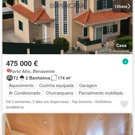
12
fotos
Casa
475 000 €
Porto Alto, Benavente
T2
2 Banheiros
174 m²
Aquecimento
Cozinha equipada
Garagem
Ar Condicionado
Churrasqueira
Parcialmente mobiliado
Há 2 semanas, 2 dias em Supercasa - Top Imóveis - Definitiva
Imobiliária