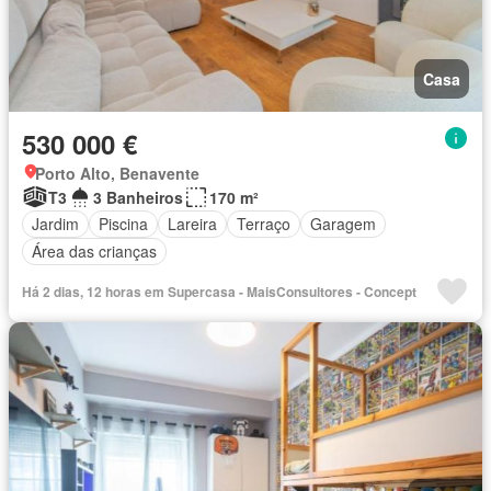
Casa
530 000 €
Porto Alto, Benavente
T3
3 Banheiros
170 m²
Jardim
Piscina
Lareira
Terraço
Garagem
Área das crianças
Há 2 dias, 12 horas em Supercasa - MaisConsultores - Concept