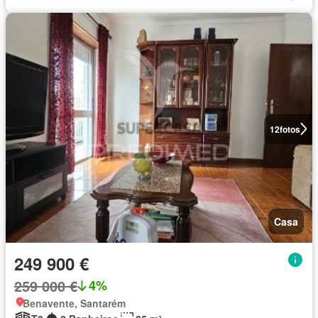
12
fotos
Casa
249 900 €
259 000 €
4%
Benavente, Santarém