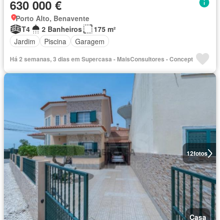
630 000 €
Porto Alto, Benavente
T4
2 Banheiros
175 m²
Jardim
Piscina
Garagem
Há 2 semanas, 3 dias em Supercasa - MaisConsultores - Concept
12
fotos
Casa