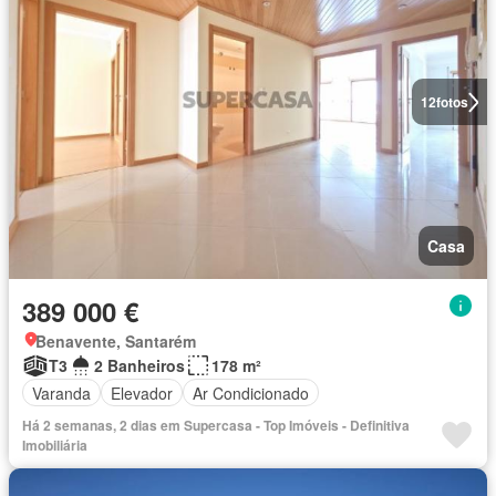
12
fotos
Casa
389 000 €
Benavente, Santarém
T3
2 Banheiros
178 m²
Varanda
Elevador
Ar Condicionado
Há 2 semanas, 2 dias em Supercasa - Top Imóveis - Definitiva
Imobiliária