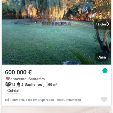
12
fotos
Casa
600 000 €
Benavente, Santarém
T2
2 Banheiros
60 m²
Quintal
Há 1 semana, 1 dia em Supercasa - MaisConsultores