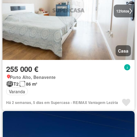
12
fotos
Casa
255 000 €
Porto Alto, Benavente
T2
86 m²
Varanda
Há 2 semanas, 5 dias em Supercasa - RE/MAX Vantagem Lezíria