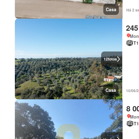
Casa
Há 2 s
245
Mon
T1
12
fotos
Casa
10/06/
8 0
Mon
T1