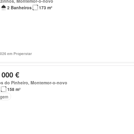
zinhos, Montemor-o-novo
2 Banheiros
173 m²
2026 em Properstar
 000 €
os do Pinheiro, Montemor-o-novo
158 m²
agem