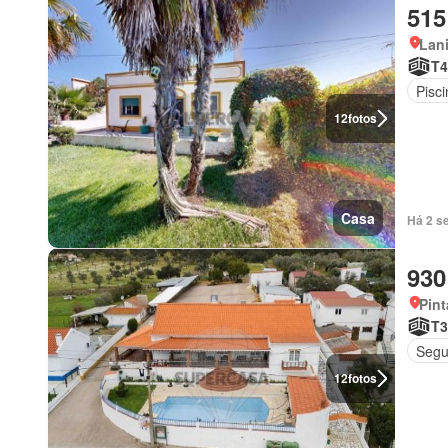
515
Lan
T4
Pisci
12
fotos
Casa
Há 2 s
930
Pin
T3
Segu
12
fotos