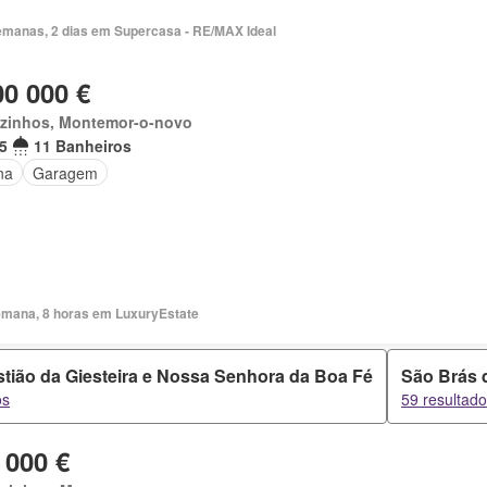
emanas, 2 dias em Supercasa - RE/MAX Ideal
00 000 €
zinhos, Montemor-o-novo
5
11 Banheiros
na
Garagem
emana, 8 horas em LuxuryEstate
tião da Giesteira e Nossa Senhora da Boa Fé
São Brás 
os
59 resultad
 000 €