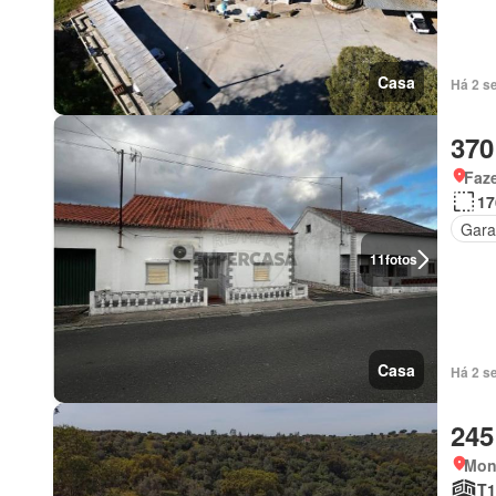
Casa
Há 2 s
370
Faz
17
Gar
11
fotos
Casa
Há 2 s
245
Mon
T1