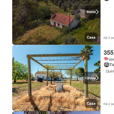
6
fotos
Casa
Há 2 s
355
Faz
T4
Quint
12
fotos
Casa
Há 2 s