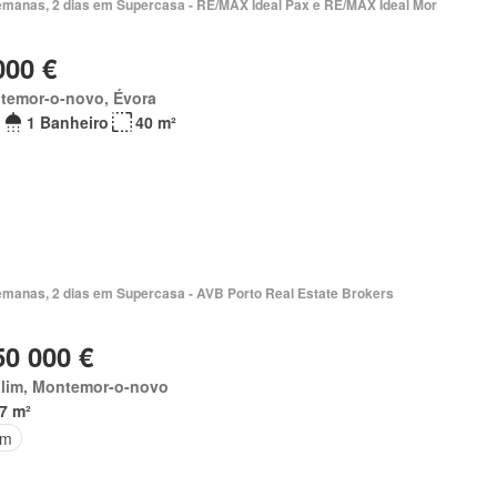
emanas, 2 dias em Supercasa - RE/MAX Ideal Pax e RE/MAX Ideal Mor
000 €
temor-o-novo, Évora
1 Banheiro
40 m²
emanas, 2 dias em Supercasa - AVB Porto Real Estate Brokers
50 000 €
alim, Montemor-o-novo
7 m²
im