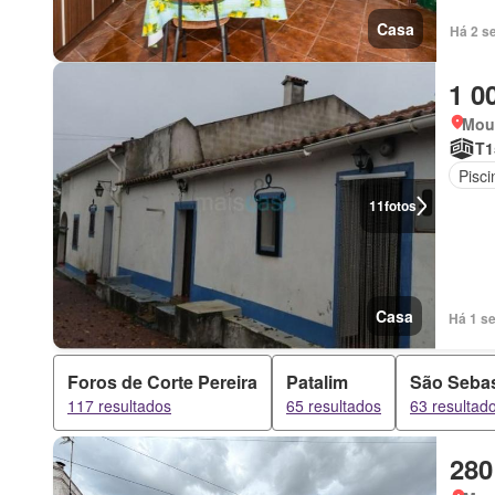
Casa
Há 2 s
1 0
Mou
T1
Pisci
11
fotos
Casa
Há 1 s
Foros de Corte Pereira
Patalim
São Sebas
117 resultados
65 resultados
63 resultad
280