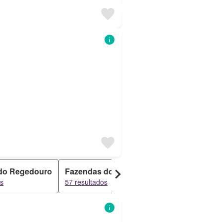
do Regedouro
Fazendas do Cortiço
Enxaras de Cima
os
57 resultados
52 resultados