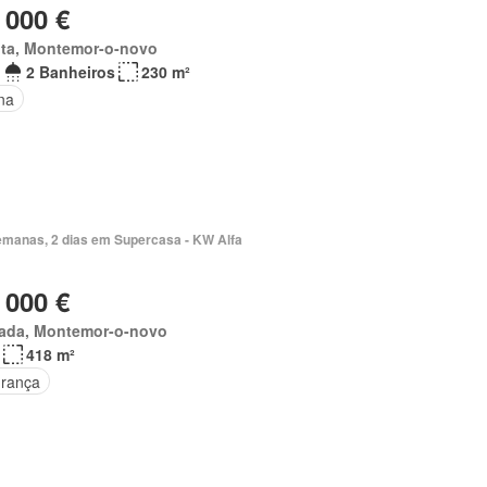
 000 €
ita, Montemor-o-novo
2 Banheiros
230 m²
na
emanas, 2 dias em Supercasa - KW Alfa
 000 €
tada, Montemor-o-novo
418 m²
rança