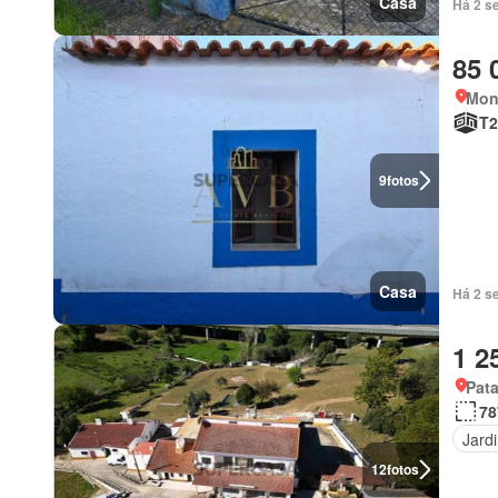
Casa
Há 2 s
85 
Mon
T2
9
fotos
Casa
Há 2 s
1 2
Pat
78
Jard
12
fotos