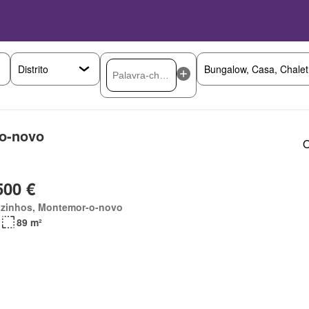
o-novo
O
500 €
zinhos, Montemor-o-novo
89 m²