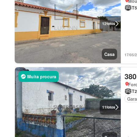
Mou
T5
12
fotos
Casa
17/05/
380
Muita procura
For
T2
Gar
11
fotos