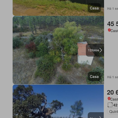
Casa
Há 1 s
45 
Cas
12
fotos
Casa
Há 1 s
20 
Cas
42
Quint