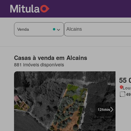
Casas à venda em Alcains
881 imóveis disponíveis
55 
Lou
49
12
fotos