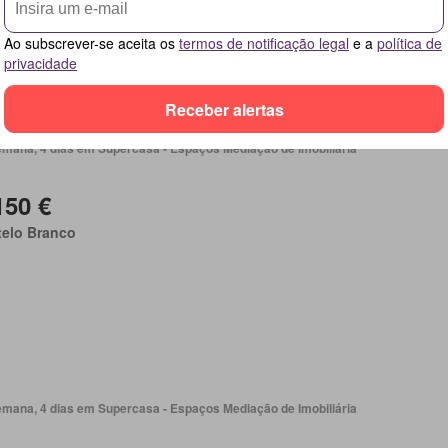
Ao subscrever-se aceita os
termos de notificação legal
e a
política de
privacidade
Receber alertas
emana, 4 dias em Supercasa - Espaços Mediação de Imobiliária
150 €
telo Branco
emana, 4 dias em Supercasa - Espaços Mediação de Imobiliária