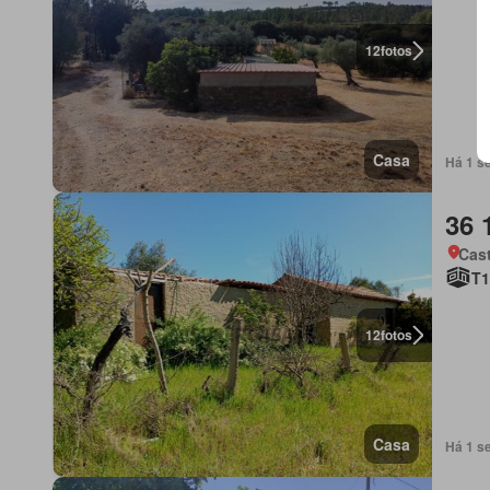
12
fotos
Casa
Há 1 s
36 
Cas
T1
12
fotos
Casa
Há 1 s