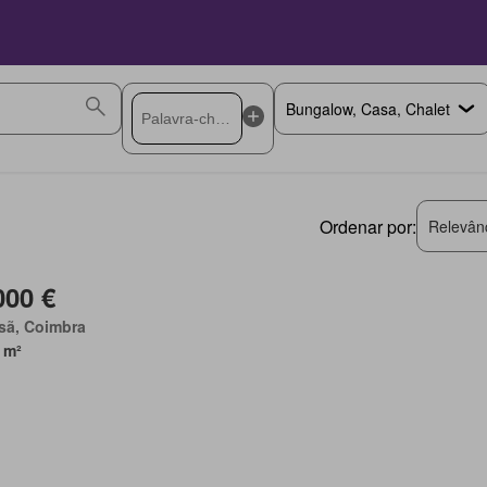
Ordenar por:
Relevân
000 €
sã, Coimbra
 m²