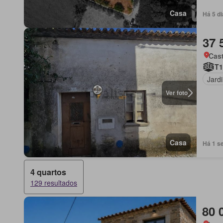
Casa
Há 5 d
37 
Cas
T1
Jard
Ver foto
Casa
Há 1 se
4 quartos
129 resultados
80 