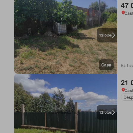
47 
Cas
12
fotos
Casa
Há 1 s
21 
Cas
Desp
12
fotos