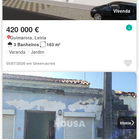
Vivenda
420 000 €
Guimarota, Leiria
3 Banheiros
183 m²
Varanda
Jardim
05/07/2026 em Green-acres
6
fotos