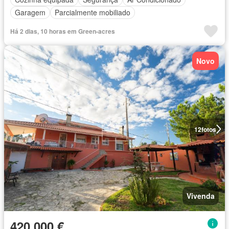
Garagem
Parcialmente mobiliado
Há 2 dias, 10 horas em Green-acres
Novo
12
fotos
Vivenda
420 000 €