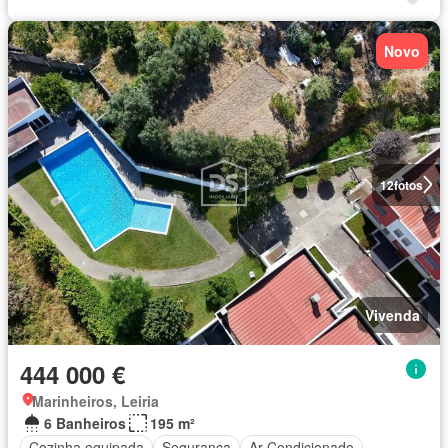
Novo
12
fotos
Vivenda
444 000 €
Marinheiros, Leiria
6 Banheiros
195 m²
Cozinha equipada
Segurança
Ar Condicionado