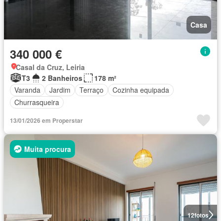
Casa
340 000 €
Casal da Cruz, Leiria
T3
2 Banheiros
178 m²
Varanda
Jardim
Terraço
Cozinha equipada
Churrasqueira
13/01/2026 em Properstar
Muita procura
12
fotos