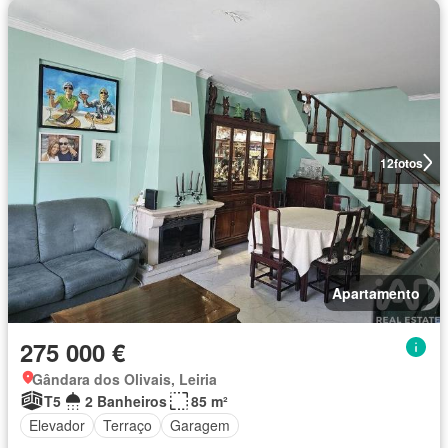
12
fotos
Apartamento
275 000 €
Gândara dos Olivais, Leiria
T5
2 Banheiros
85 m²
Elevador
Terraço
Garagem