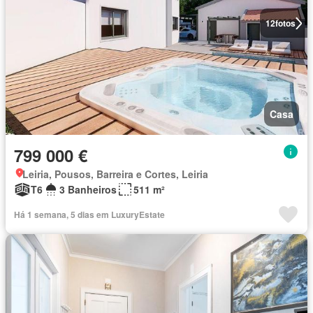
12
fotos
Casa
799 000 €
Leiria, Pousos, Barreira e Cortes, Leiria
T6
3 Banheiros
511 m²
Há 1 semana, 5 dias em LuxuryEstate