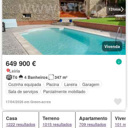
12
fotos
Vivenda
649 900 €
Leiria
T6
4 Banheiros
347 m²
Cozinha equipada
Piscina
Lareira
Garagem
Sala de serviços
Parcialmente mobiliado
17/04/2026 em Green-acres
Casa
Terreno
Apartamento
Viven
1222 resultados
1015 resultados
709 resultados
101 re