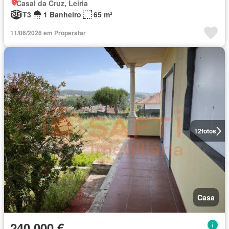
Casal da Cruz, Leiria
T3
1 Banheiro
65 m²
11/06/2026 em Properstar
12
fotos
Casa
240 000 €