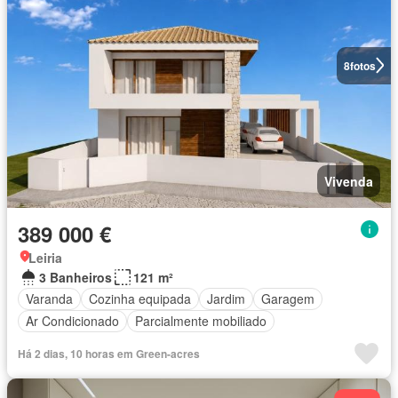
8
fotos
Vivenda
389 000 €
Leiria
3 Banheiros
121 m²
Varanda
Cozinha equipada
Jardim
Garagem
Ar Condicionado
Parcialmente mobiliado
Há 2 dias, 10 horas em Green-acres