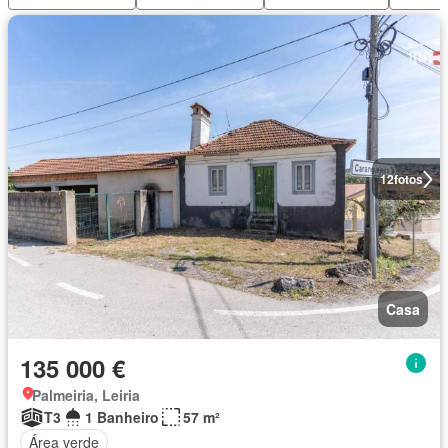
12
fotos
Casa
135 000 €
Palmeiria, Leiria
T3
1 Banheiro
57 m²
Área verde