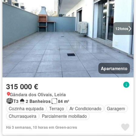
12
fotos
Apartamento
315 000 €
Gândara dos Olivais, Leiria
T3
2 Banheiros
84 m²
Cozinha equipada
Terraço
Ar Condicionado
Garagem
Churrasqueira
Parcialmente mobiliado
Há 3 semanas, 10 horas em Green-acres