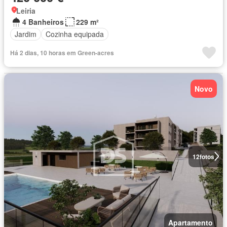
Leiria
4 Banheiros
229 m²
Jardim
Cozinha equipada
Há 2 dias, 10 horas em Green-acres
Novo
12
fotos
Apartamento