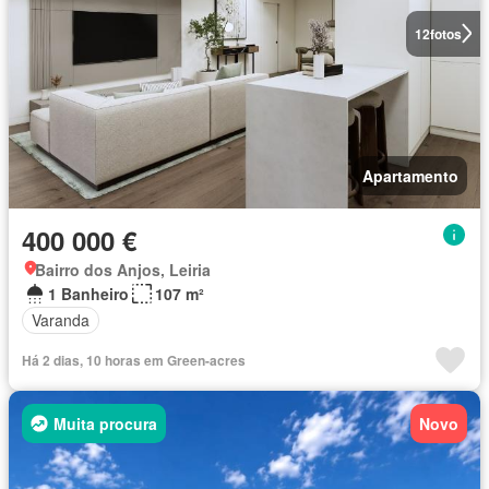
12
fotos
Apartamento
400 000 €
Bairro dos Anjos, Leiria
1 Banheiro
107 m²
Varanda
Há 2 dias, 10 horas em Green-acres
Muita procura
Novo