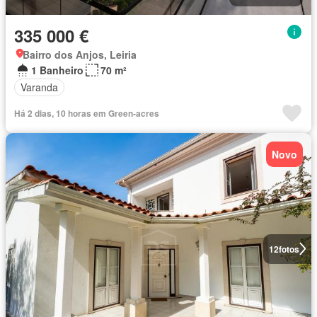
335 000 €
Bairro dos Anjos, Leiria
1 Banheiro
70 m²
Varanda
Há 2 dias, 10 horas em Green-acres
Novo
12
fotos