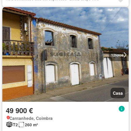
12
fotos
Casa
49 900 €
Cantanhede, Coimbra
T2
260 m²