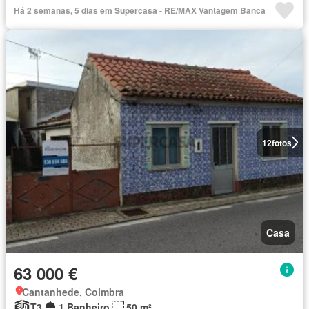
Há 2 semanas, 5 dias em Supercasa - RE/MAX Vantagem Banca
12
fotos
Casa
63 000 €
Cantanhede, Coimbra
T3
1 Banheiro
50 m²