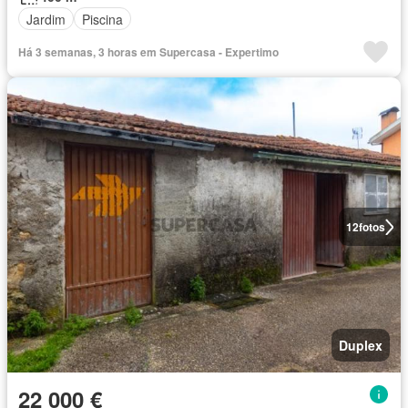
Jardim
Piscina
Há 3 semanas, 3 horas em Supercasa - Expertimo
12
fotos
Duplex
22 000 €