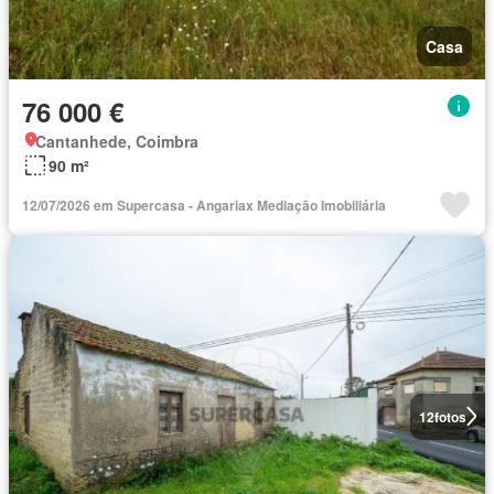
Casa
76 000 €
Cantanhede, Coimbra
90 m²
12/07/2026 em Supercasa - Angariax Mediação Imobiliária
12
fotos