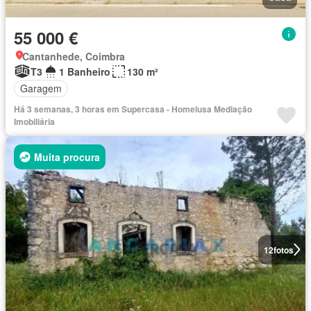
55 000 €
Cantanhede, Coimbra
T3
1 Banheiro
130 m²
Garagem
Há 3 semanas, 3 horas em Supercasa - Homelusa Mediação
Imobiliária
Muita procura
12
fotos