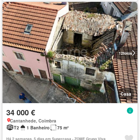
12
fotos
Casa
34 000 €
Cantanhede, Coimbra
T2
1 Banheiro
75 m²
Há 2 semanas, 5 dias em Supercasa - ZOME Grupo Viva