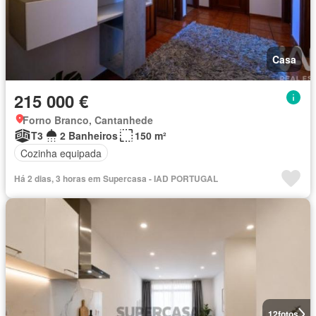
Casa
215 000 €
Forno Branco, Cantanhede
T3
2 Banheiros
150 m²
Cozinha equipada
Há 2 dias, 3 horas em Supercasa - IAD PORTUGAL
12
fotos