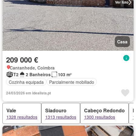
Ver foto
Casa
209 000 €
Cantanhede, Coimbra
T2
2 Banheiros
103 m²
Cozinha equipada
Parcialmente mobiliado
24/03/2026 em idealista.pt
Vale
Siadouro
Cabeço Redondo
P
1328 resultados
1313 resultados
1300 resultados
1