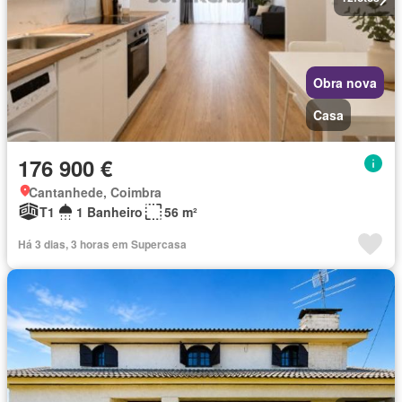
Obra nova
Casa
176 900 €
Cantanhede, Coimbra
T1
1 Banheiro
56 m²
Há 3 dias, 3 horas em Supercasa