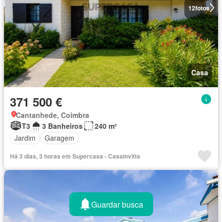
12
fotos
Casa
371 500 €
Cantanhede, Coimbra
T3
3 Banheiros
240 m²
Jardim
Garagem
Há 3 dias, 3 horas em Supercasa - Casainvitta
Guardar busca