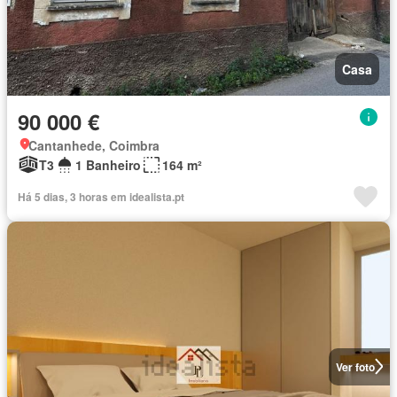
Casa
90 000 €
Cantanhede, Coimbra
T3
1 Banheiro
164 m²
Há 5 dias, 3 horas em idealista.pt
Ver foto