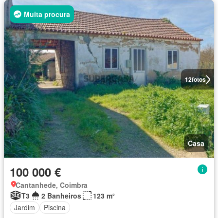
Muita procura
12
fotos
Casa
100 000 €
Cantanhede, Coimbra
T3
2 Banheiros
123 m²
Jardim
Piscina