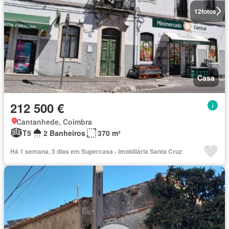
12
fotos
Casa
212 500 €
Cantanhede, Coimbra
T5
2 Banheiros
370 m²
Há 1 semana, 3 dias em Supercasa - Imobiliária Santa Cruz