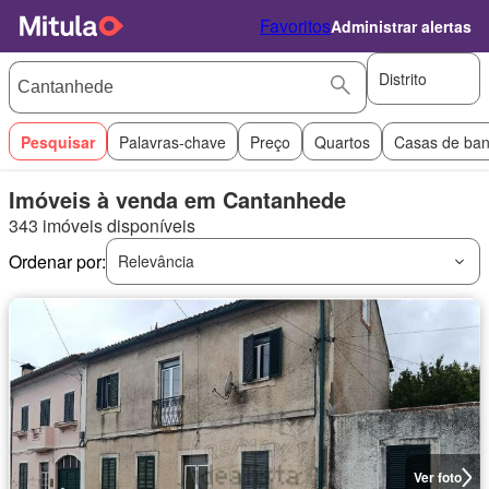
Favoritos
Administrar alertas
Distrito
Pesquisar
Palavras-chave
Preço
Quartos
Casas de ba
Imóveis à venda em Cantanhede
343 imóveis disponíveis
Ordenar por:
Relevância
Ver foto