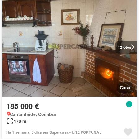
12
fotos
Casa
185 000 €
Cantanhede, Coimbra
170 m²
Há 1 semana, 5 dias em Supercasa - UNE PORTUGAL