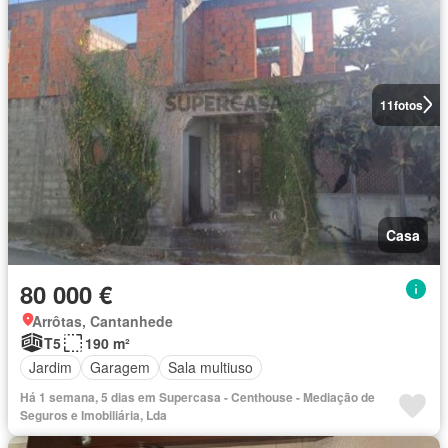
11
fotos
Casa
80 000 €
Arrôtas, Cantanhede
T5
190 m²
Jardim
Garagem
Sala multiuso
Há 1 semana, 5 dias em Supercasa - Centhouse - Mediação de
Seguros e Imobiliária, Lda