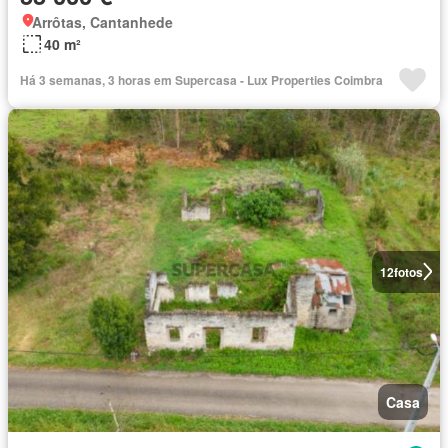
Arrôtas, Cantanhede
40 m²
Há 3 semanas, 3 horas em Supercasa - Lux Properties Coimbra
12
fotos
Casa