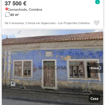
37 500 €
Cantanhede, Coimbra
60 m²
Há 3 semanas, 3 horas em Supercasa - Lux Properties Coimbra
12
fotos
Casa