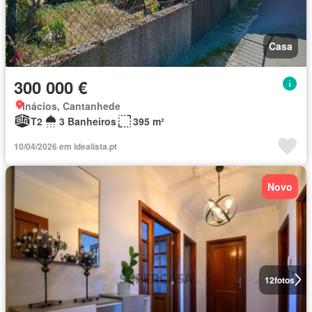
Casa
300 000 €
Inácios, Cantanhede
T2
3 Banheiros
395 m²
10/04/2026 em idealista.pt
Novo
12
fotos