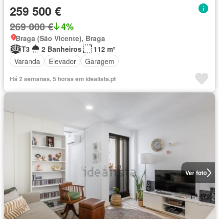
259 500 €
269 000 €
4%
Braga (São Vicente), Braga
T3
2 Banheiros
112 m²
Varanda
Elevador
Garagem
Há 2 semanas, 5 horas em idealista.pt
Ver foto