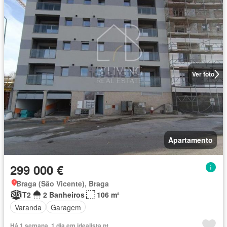
Ver foto
Apartamento
299 000 €
Braga (São Vicente), Braga
T2
2 Banheiros
106 m²
Varanda
Garagem
Há 1 semana, 1 dia em idealista.pt