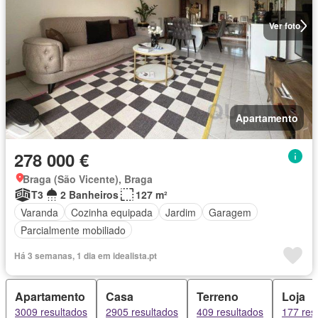
Ver foto
Apartamento
278 000 €
Braga (São Vicente), Braga
T3
2 Banheiros
127 m²
Varanda
Cozinha equipada
Jardim
Garagem
Parcialmente mobiliado
Há 3 semanas, 1 dia em idealista.pt
Apartamento
Casa
Terreno
Loja
3009 resultados
2905 resultados
409 resultados
177 res