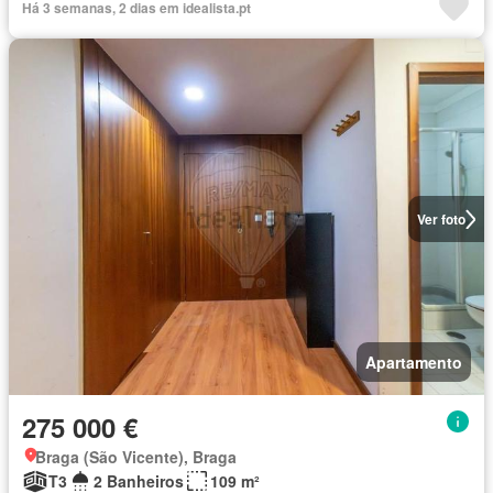
Há 3 semanas, 2 dias em idealista.pt
Ver foto
Apartamento
275 000 €
Braga (São Vicente), Braga
T3
2 Banheiros
109 m²