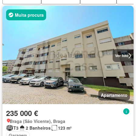
Muita procura
Ver foto
Apartamento
235 000 €
Braga (São Vicente), Braga
T3
2 Banheiros
123 m²
Garagem