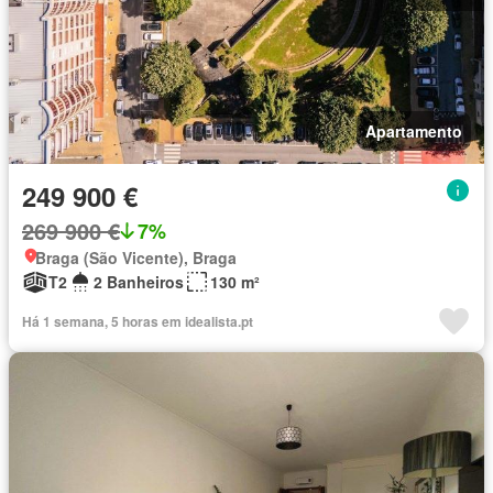
Apartamento
249 900 €
269 900 €
7%
Braga (São Vicente), Braga
T2
2 Banheiros
130 m²
Há 1 semana, 5 horas em idealista.pt