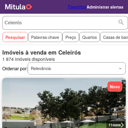
Favoritos
Administrar alertas
Pesquisar
Palavras-chave
Preço
Quartos
Casas de ba
Imóveis à venda em Celeirós
1 874 imóveis disponíveis
Ordenar por:
Relevância
Novo
11
fotos