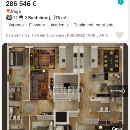
286 546 €
Braga
T2
2 Banheiros
76 m²
Varanda
Elevador
Academia
Totalmente mobiliado
Há 2 semanas, 1 dia em Supercasa - PREDIMED IMOBILÍARIA
12
fotos
Casa