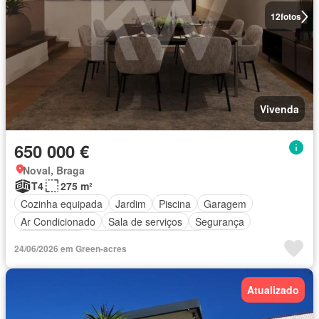
12
fotos
Vivenda
650 000 €
Noval, Braga
T4
275 m²
Cozinha equipada
Jardim
Piscina
Garagem
Ar Condicionado
Sala de serviços
Segurança
Sala multiuso
Parcialmente mobiliado
24/06/2026 em Green-acres
Atualizado