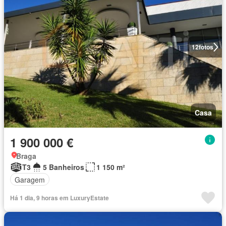
12
fotos
Casa
1 900 000 €
Braga
T3
5 Banheiros
1 150 m²
Garagem
Há 1 dia, 9 horas em LuxuryEstate