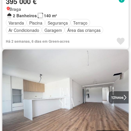
395 000 €
Braga
2 Banheiros
140 m²
Varanda
Piscina
Segurança
Terraço
Ar Condicionado
Garagem
Área das crianças
Churrasqueira
Alarme
Há 2 semanas, 6 dias em Green-acres
12
fotos