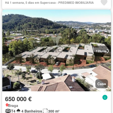
Há 1 semana, 5 dias em Supercasa - PREDIMED IMOBILÍARIA
12
fotos
Casa
650 000 €
Braga
T4
4 Banheiros
300 m²