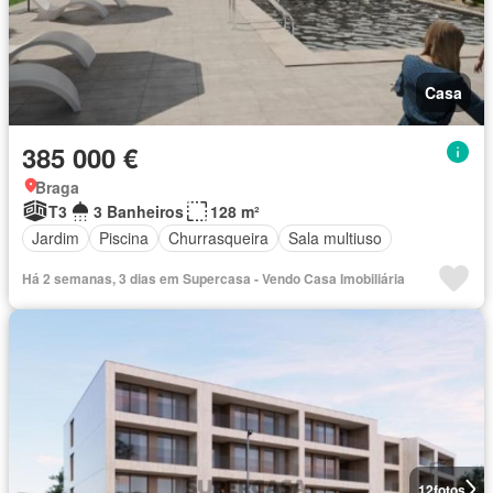
Casa
385 000 €
Braga
T3
3 Banheiros
128 m²
Jardim
Piscina
Churrasqueira
Sala multiuso
Há 2 semanas, 3 dias em Supercasa - Vendo Casa Imobiliária
12
fotos