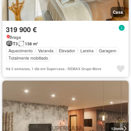
Casa
319 900 €
Braga
T3
138 m²
Aquecimento
Varanda
Elevador
Lareira
Garagem
Totalmente mobiliado
Há 2 semanas, 1 dia em Supercasa - REMAX Grupo Move
12
fotos