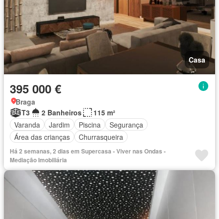
Casa
395 000 €
Braga
T3
2 Banheiros
115 m²
Varanda
Jardim
Piscina
Segurança
Área das crianças
Churrasqueira
Há 2 semanas, 2 dias em Supercasa - Viver nas Ondas -
Mediação Imobiliária