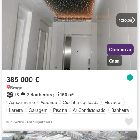
12
fotos
Obra nova
Casa
385 000 €
Braga
T3
2 Banheiros
150 m²
Aquecimento
Varanda
Cozinha equipada
Elevador
Lareira
Garagem
Piscina
Ar Condicionado
Banheira
Alarme
Parcialmente mobiliado
06/06/2026 em Supercasa