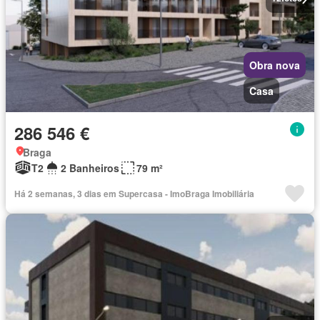
Obra nova
Casa
286 546 €
Braga
T2
2 Banheiros
79 m²
Há 2 semanas, 3 dias em Supercasa - ImoBraga Imobiliária