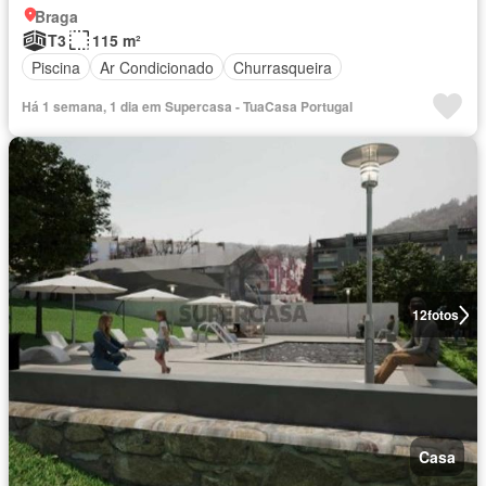
Braga
T3
115 m²
Piscina
Ar Condicionado
Churrasqueira
Há 1 semana, 1 dia em Supercasa - TuaCasa Portugal
12
fotos
Casa