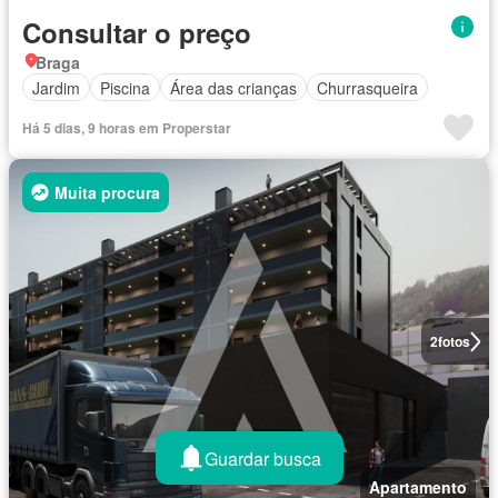
Consultar o preço
Braga
Jardim
Piscina
Área das crianças
Churrasqueira
Há 5 dias, 9 horas em Properstar
Muita procura
2
fotos
Guardar busca
Apartamento