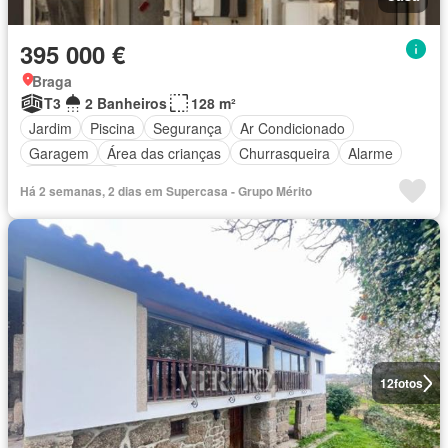
395 000 €
Braga
T3
2 Banheiros
128 m²
Jardim
Piscina
Segurança
Ar Condicionado
Garagem
Área das crianças
Churrasqueira
Alarme
Sala multiuso
Há 2 semanas, 2 dias em Supercasa - Grupo Mérito
12
fotos