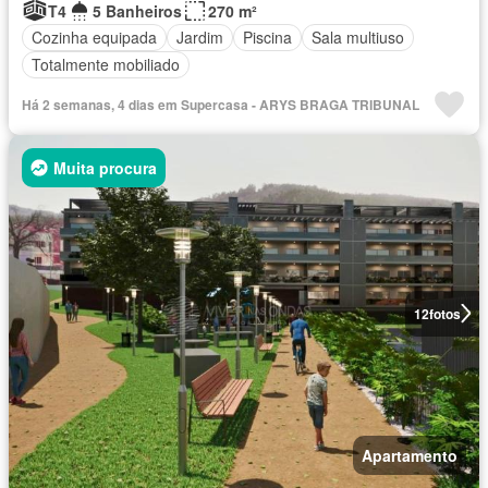
T4
5 Banheiros
270 m²
Cozinha equipada
Jardim
Piscina
Sala multiuso
Totalmente mobiliado
Há 2 semanas, 4 dias em Supercasa - ARYS BRAGA TRIBUNAL
Muita procura
12
fotos
Apartamento