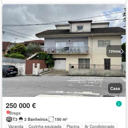
12
fotos
Casa
250 000 €
Braga
T3
2 Banheiros
150 m²
Varanda
Cozinha equipada
Piscina
Ar Condicionado