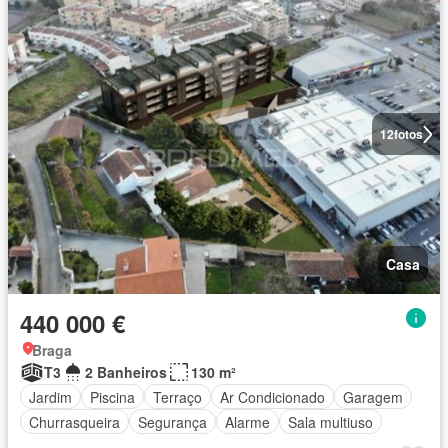
12
fotos
Casa
440 000 €
Braga
T3
2 Banheiros
130 m²
Jardim
Piscina
Terraço
Ar Condicionado
Garagem
Churrasqueira
Segurança
Alarme
Sala multiuso