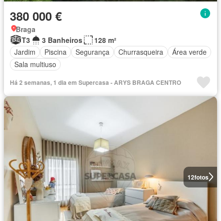
380 000 €
Braga
T3
3 Banheiros
128 m²
Jardim
Piscina
Segurança
Churrasqueira
Área verde
Sala multiuso
Há 2 semanas, 1 dia em Supercasa - ARYS BRAGA CENTRO
12
fotos