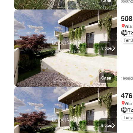
Casa
05/07/
508
Vila
T2
Terr
5
fotos
Casa
19/06/
476
Vila
T2
Terr
5
fotos