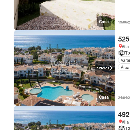
Casa
19/06/
525
Vila
T3
Vara
Área
12
fotos
Casa
24/04/
492
Vila
T2