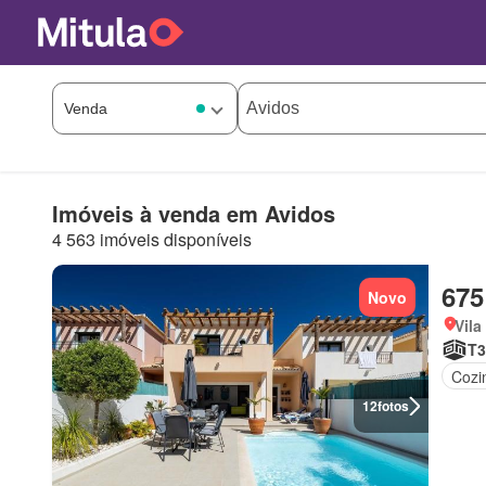
Imóveis à venda em Avidos
4 563 imóveis disponíveis
675
Novo
Vila
T3
Cozi
12
fotos