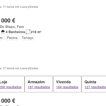
ia, 17 horas em LuxuryEstate
 000 €
 Do Bispo, Faro
4 Banheiros
218 m²
im
Piscina
Terraço
ia, 17 horas em LuxuryEstate
Loja
Armazém
Vivenda
Quinta
206 resultados
197 resultados
164 resultados
127 resultado
 000 €