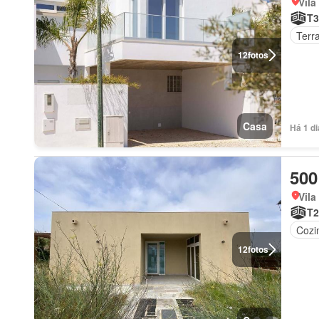
Vila
T3
Terr
12
fotos
Casa
Há 1 d
500
Vila
T2
Cozi
12
fotos