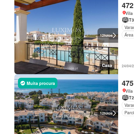
472
Vila
T3
Vara
Área
12
fotos
Casa
24/04/
475
Muita procura
Vila
T2
Vara
Parc
12
fotos