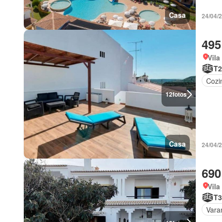
Casa
24/04/
495
Vila
T2
Cozi
12
fotos
Casa
24/04/
690
Vila
T3
Vara