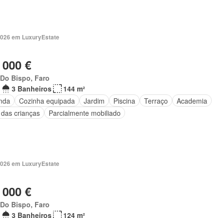
2026 em LuxuryEstate
 000 €
 Do Bispo, Faro
3 Banheiros
144 m²
nda
Cozinha equipada
Jardim
Piscina
Terraço
Academia
 das crianças
Parcialmente mobiliado
2026 em LuxuryEstate
 000 €
 Do Bispo, Faro
3 Banheiros
124 m²