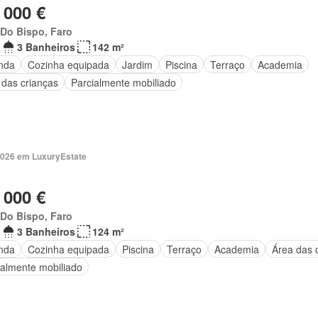
 000 €
 Do Bispo, Faro
3 Banheiros
142 m²
nda
Cozinha equipada
Jardim
Piscina
Terraço
Academia
 das crianças
Parcialmente mobiliado
2026 em LuxuryEstate
 000 €
 Do Bispo, Faro
3 Banheiros
124 m²
nda
Cozinha equipada
Piscina
Terraço
Academia
Área das 
ialmente mobiliado