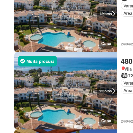
Vara
Área
12
fotos
Casa
24/04/
480
Muita procura
Vila
T2
Vara
Área
12
fotos
Casa
24/04/