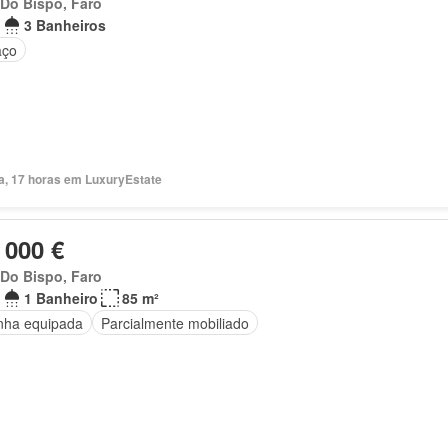
 Do Bispo, Faro
3 Banheiros
aço
ia, 17 horas em LuxuryEstate
 000 €
 Do Bispo, Faro
1 Banheiro
85 m²
nha equipada
Parcialmente mobiliado