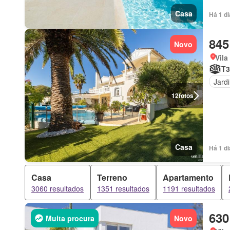
Casa
Há 1 d
845
Novo
Vila
T3
Jard
12
fotos
Casa
Há 1 d
Casa
Terreno
Apartamento
3060 resultados
1351 resultados
1191 resultados
630
Muita procura
Novo