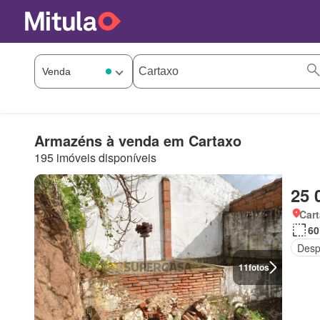
Armazéns à venda em Cartaxo
195 imóveis disponíveis
25 
Car
60
Desp
11
fotos