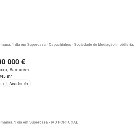
emana, 1 dia em Supercasa - Capuchinhos - Sociedade de Mediação Imobiliária,
00 000 €
taxo, Santarém
845 m²
na
Academia
emanas, 1 dia em Supercasa - IAD PORTUGAL