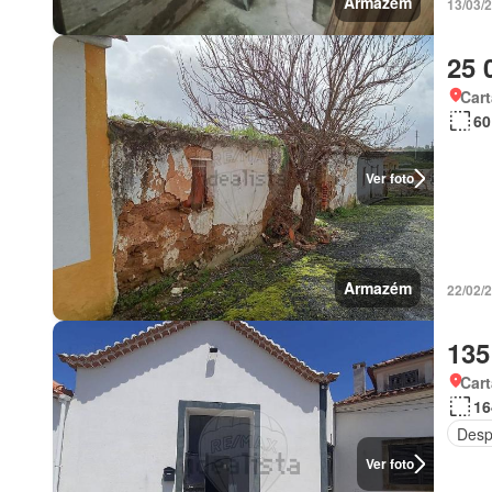
Armazém
13/03/2
25 
Car
60
Ver foto
Armazém
22/02/2
135
Car
16
Desp
Ver foto