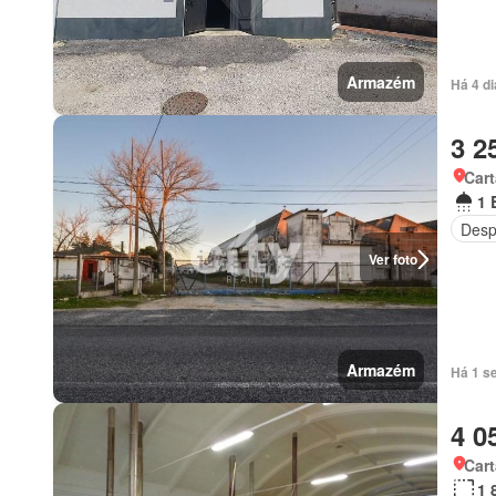
Armazém
Há 4 di
3 2
Car
1 
Desp
Ver foto
Armazém
Há 1 se
4 0
Car
1 