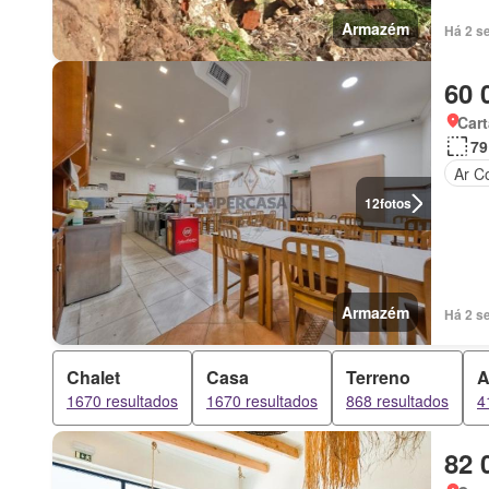
Armazém
Há 2 s
60 
Car
79
Ar C
12
fotos
Armazém
Há 2 s
Chalet
Casa
Terreno
A
1670 resultados
1670 resultados
868 resultados
4
82 