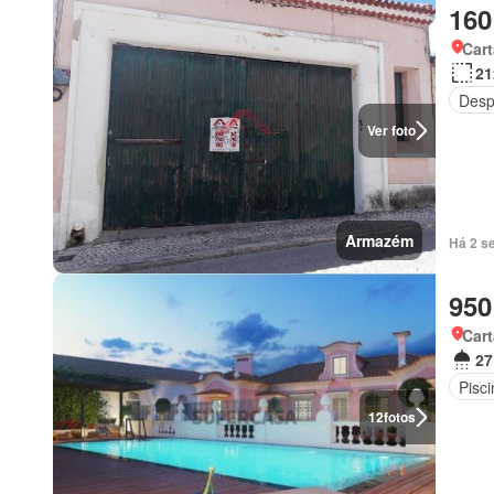
160
Cart
21
Desp
Ver foto
Armazém
Há 2 se
950
Car
27
Pisci
12
fotos