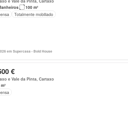
axo e Vale da Pinta, Cartaxo
Banheiros
100 m²
ensa
Totalmente mobiliado
2026 em Supercasa - Bold House
500 €
axo e Vale da Pinta, Cartaxo
 m²
ensa