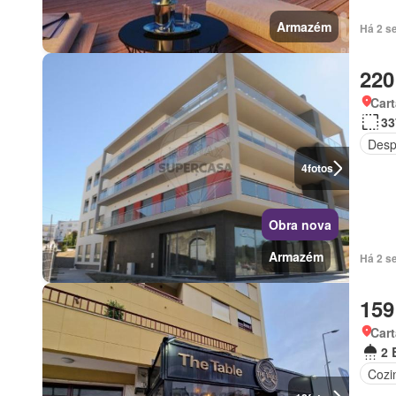
Armazém
Há 2 s
220
Cart
33
Desp
4
fotos
Obra nova
Armazém
Há 2 s
159
Car
2 
Cozi