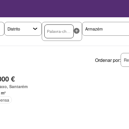
Ordenar por:
Re
000 €
taxo, Santarém
 m²
ensa