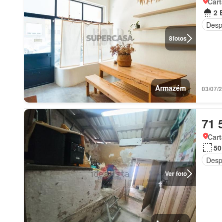
Cart
2 
Desp
8
fotos
Armazém
03/07/
71 
Cart
50
Desp
Ver foto