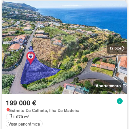
12
fotos
Apartamento
199 000 €
Estreito Da Calheta, Ilha Da Madeira
1 070 m²
Vista panorâmica