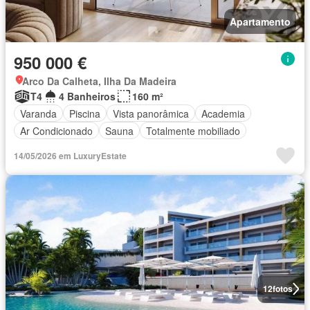
Apartamento
950 000 €
Arco Da Calheta, Ilha Da Madeira
T4
4 Banheiros
160 m²
Varanda
Piscina
Vista panorâmica
Academia
Ar Condicionado
Sauna
Totalmente mobiliado
14/05/2026 em LuxuryEstate
12
fotos