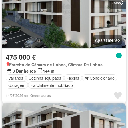
8
fotos
Apartamento
475 000 €
Estreito de Câmara de Lobos, Câmara De Lobos
3 Banheiros
144 m²
Varanda
Cozinha equipada
Piscina
Ar Condicionado
Garagem
Parcialmente mobiliado
14/07/2026 em Green-acres