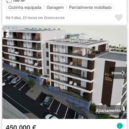
100 m²
Cozinha equipada
Garagem
Parcialmente mobiliado
Há 4 dias, 23 horas em Green-acres
9
fotos
Apartamento
450 000 €