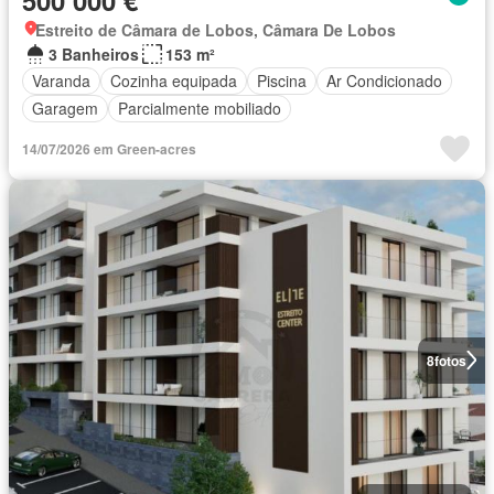
Estreito de Câmara de Lobos, Câmara De Lobos
3 Banheiros
153 m²
Varanda
Cozinha equipada
Piscina
Ar Condicionado
Garagem
Parcialmente mobiliado
14/07/2026 em Green-acres
8
fotos