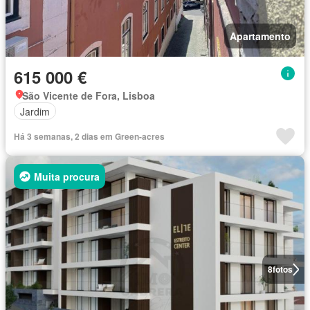
Apartamento
615 000 €
São Vicente de Fora, Lisboa
Jardim
Há 3 semanas, 2 dias em Green-acres
Muita procura
8
fotos