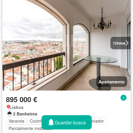
12
fotos
Apartamento
895 000 €
Lisboa
2 Banheiros
Varanda
Cozinha equipada
Jardim
Elevador
Guardar busca
Parcialmente mobiliado