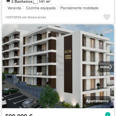
3 Banheiros
141 m²
Varanda
Cozinha equipada
Parcialmente mobiliado
14/07/2026 em Green-acres
8
fotos
Apartamento
500 000 €