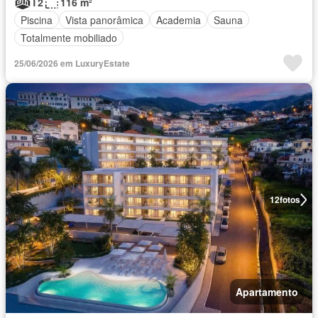
T2
116 m²
Piscina
Vista panorâmica
Academia
Sauna
Totalmente mobiliado
25/06/2026 em LuxuryEstate
12
fotos
Apartamento