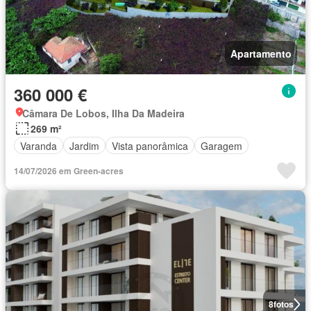
Apartamento
360 000 €
Câmara De Lobos, Ilha Da Madeira
269 m²
Varanda
Jardim
Vista panorâmica
Garagem
14/07/2026 em Green-acres
8
fotos