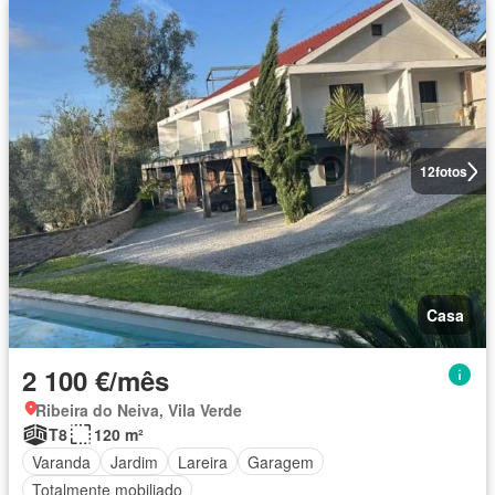
12
fotos
Casa
2 100 €/mês
Ribeira do Neiva, Vila Verde
T8
120 m²
Varanda
Jardim
Lareira
Garagem
Totalmente mobiliado