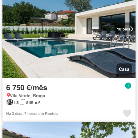
10
fotos
Casa
6 750 €/mês
Vila Verde, Braga
T3
549 m²
Há 3 dias, 7 horas em Rentola