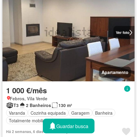
Ver foto
Apartamento
1 000 €/mês
Febros, Vila Verde
T3
2 Banheiros
130 m²
Varanda
Cozinha equipada
Garagem
Banheira
Totalmente mobiliado
Guardar busca
Há 2 semanas, 6 dias em idealista.pt