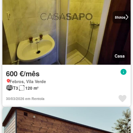
8
fotos
Casa
600 €/mês
Febros, Vila Verde
T3
120 m²
30/03/2026 em Rentola