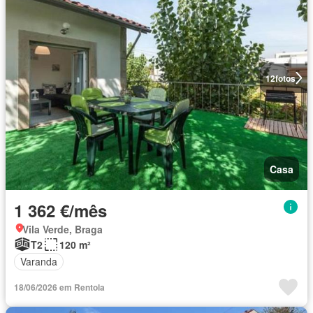
12
fotos
Casa
1 362 €/mês
Vila Verde, Braga
T2
120 m²
Varanda
18/06/2026 em Rentola