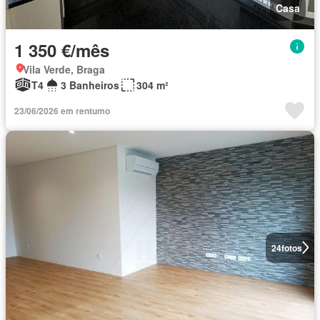
Casa
1 350 €/mês
Vila Verde, Braga
T4
3 Banheiros
304 m²
23/06/2026 em rentumo
24
fotos