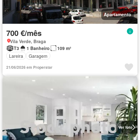
Apartamento
700 €/mês
Vila Verde, Braga
T3
1 Banheiro
109 m²
Lareira
Garagem
21/06/2026 em Properstar
Ver foto