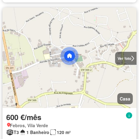
Ver foto
Casa
600 €/mês
Febros, Vila Verde
T3
1 Banheiro
120 m²