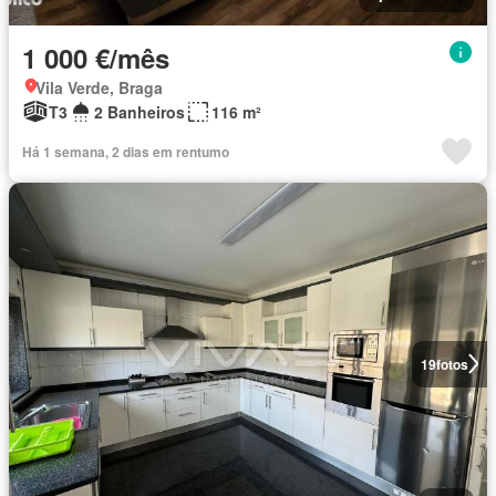
1 000 €/mês
Vila Verde, Braga
T3
2 Banheiros
116 m²
Há 1 semana, 2 dias em rentumo
19
fotos