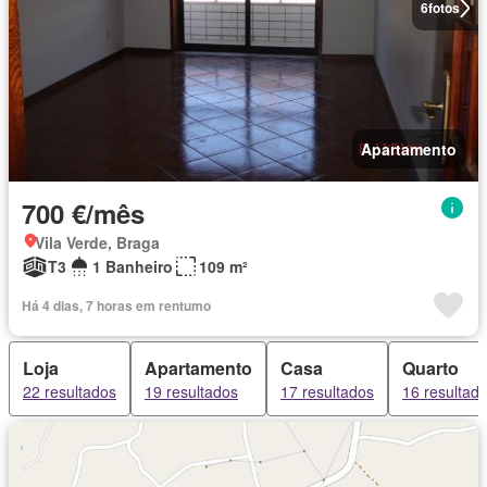
6
fotos
Apartamento
700 €/mês
Vila Verde, Braga
T3
1 Banheiro
109 m²
Há 4 dias, 7 horas em rentumo
Loja
Apartamento
Casa
Quarto
22 resultados
19 resultados
17 resultados
16 resultad