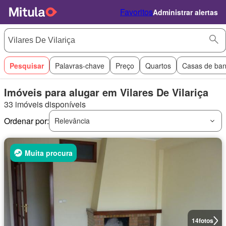
Favoritos
Administrar alertas
Pesquisar
Palavras-chave
Preço
Quartos
Casas de ba
Imóveis para alugar em Vilares De Vilariça
33 imóveis disponíveis
Ordenar por:
Relevância
Muita procura
14
fotos