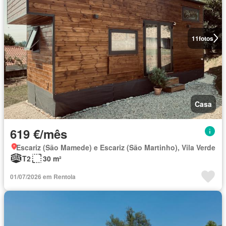
11
fotos
Casa
619 €/mês
Escariz (São Mamede) e Escariz (São Martinho), Vila Verde
T2
30 m²
01/07/2026 em Rentola