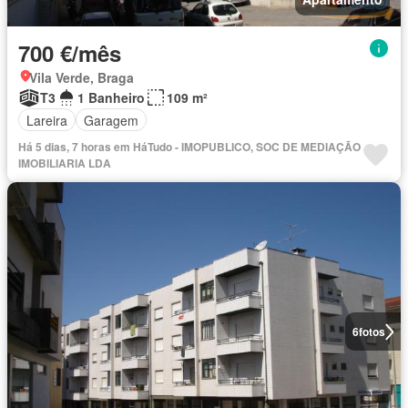
700 €/mês
Vila Verde, Braga
T3
1 Banheiro
109 m²
Lareira
Garagem
Há 5 dias, 7 horas em HáTudo - IMOPUBLICO, SOC DE MEDIAÇÃO
IMOBILIARIA LDA
6
fotos