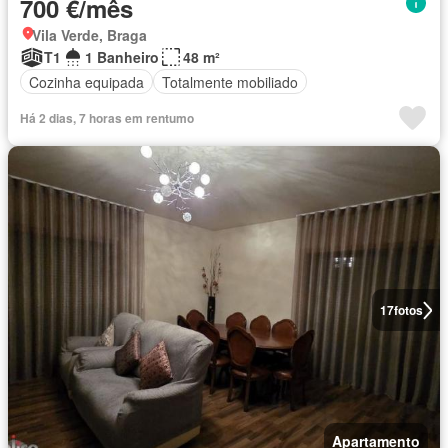
700 €/mês
Vila Verde, Braga
T1
1 Banheiro
48 m²
Cozinha equipada
Totalmente mobiliado
Há 2 dias, 7 horas em rentumo
17
fotos
Apartamento