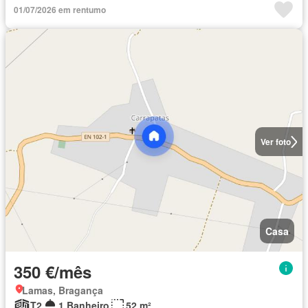
01/07/2026 em rentumo
Ver foto
Casa
350 €/mês
Lamas, Bragança
T2
1 Banheiro
52 m²