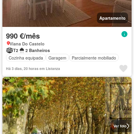
Apartamento
990 €/mês
Viana Do Castelo
T2
2 Banheiros
Cozinha equipada
Garagem
Parcialmente mobiliado
Há 3 dias, 20 horas em Listanza
Ver foto