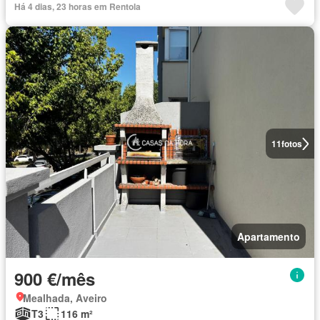
Há 4 dias, 23 horas em Rentola
11
fotos
Apartamento
900 €/mês
Mealhada, Aveiro
T3
116 m²