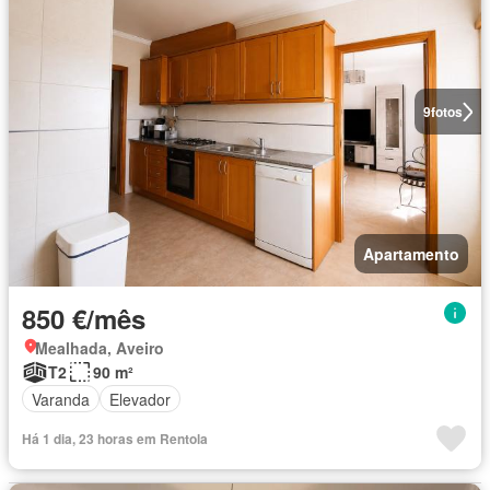
9
fotos
Apartamento
850 €/mês
Mealhada, Aveiro
T2
90 m²
Varanda
Elevador
Há 1 dia, 23 horas em Rentola