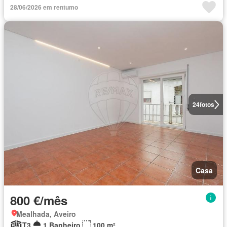
28/06/2026 em rentumo
24
fotos
Casa
800 €/mês
Mealhada, Aveiro
T3
1 Banheiro
100 m²