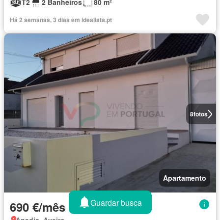
T2
2 Banheiros
80 m²
Há 2 semanas, 3 dias em idealista.pt
8
fotos
Apartamento
Guardar busca
690 €/mês