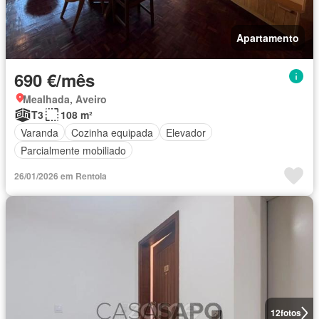
Apartamento
690 €/mês
Mealhada, Aveiro
T3
108 m²
Varanda
Cozinha equipada
Elevador
Parcialmente mobiliado
26/01/2026 em Rentola
12
fotos