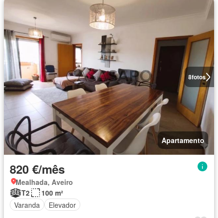
8
fotos
Apartamento
820 €/mês
Mealhada, Aveiro
T2
100 m²
Varanda
Elevador