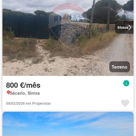
6
fotos
Terreno
800 €/mês
Sácario, Sintra
08/02/2026 em Properstar