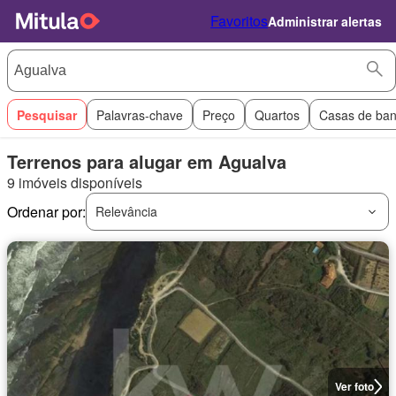
Favoritos
Administrar alertas
Pesquisar
Palavras-chave
Preço
Quartos
Casas de ba
Terrenos para alugar em Agualva
9 imóveis disponíveis
Ordenar por:
Relevância
Ver foto