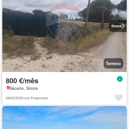
6
fotos
Terreno
800 €/mês
Sácario, Sintra
08/02/2026 em Properstar