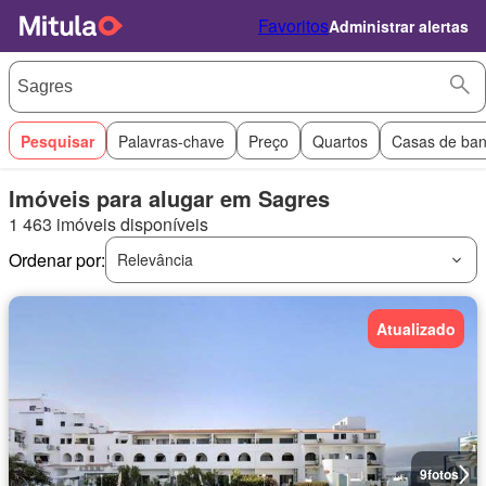
Favoritos
Administrar alertas
Pesquisar
Palavras-chave
Preço
Quartos
Casas de ba
Imóveis para alugar em Sagres
1 463 imóveis disponíveis
Ordenar por:
Relevância
Atualizado
9
fotos