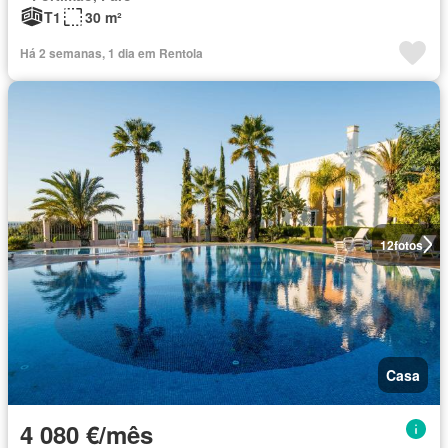
T1
30 m²
Há 2 semanas, 1 dia em Rentola
12
fotos
Casa
4 080 €/mês