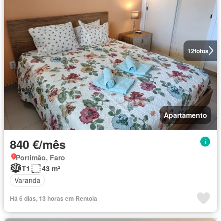
12
fotos
Apartamento
840 €/mês
Portimão, Faro
T1
43 m²
Varanda
Há 6 dias, 13 horas em Rentola