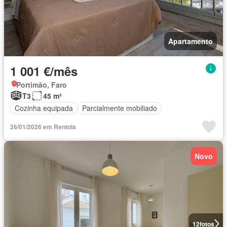
Apartamento
1 001 €/mês
Portimão, Faro
T3
45 m²
Cozinha equipada
Parcialmente mobiliado
26/01/2026 em Rentola
Novo
12
fotos