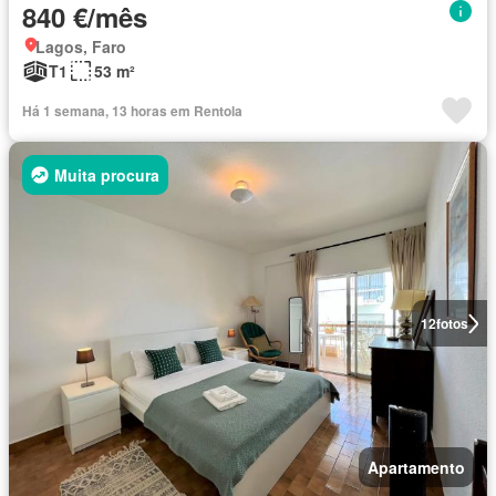
840 €/mês
Lagos, Faro
T1
53 m²
Há 1 semana, 13 horas em Rentola
Muita procura
12
fotos
Apartamento