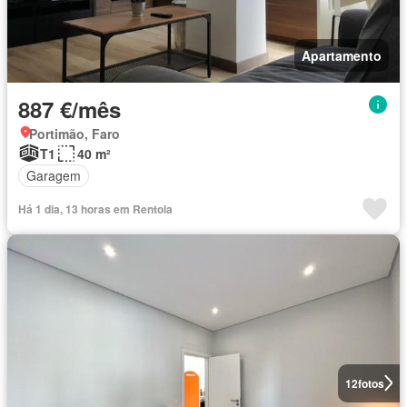
Apartamento
887 €/mês
Portimão, Faro
T1
40 m²
Garagem
Há 1 dia, 13 horas em Rentola
12
fotos