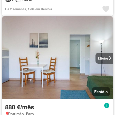
Há 2 semanas, 1 dia em Rentola
12
fotos
Estúdio
880 €/mês
Portimão, Faro