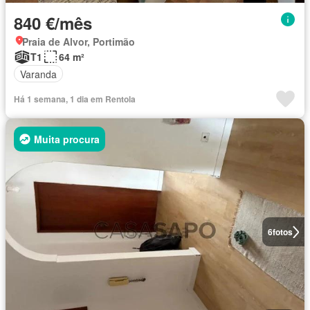
840 €/mês
Praia de Alvor, Portimão
T1
64 m²
Varanda
Há 1 semana, 1 dia em Rentola
Muita procura
6
fotos