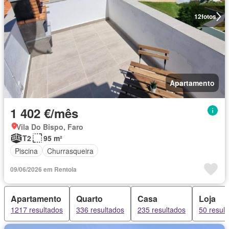
12
fotos
Apartamento
1 402 €/mês
Vila Do Bispo, Faro
T2
95 m²
Piscina
Churrasqueira
09/06/2026 em Rentola
Apartamento
Quarto
Casa
Loja
1217 resultados
336 resultados
235 resultados
50 resul