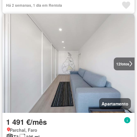
Há 2 semanas, 1 dia em Rentola
12
fotos
Apartamento
1 491 €/mês
Parchal, Faro
T3
106 m²