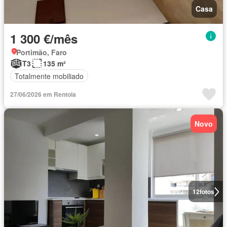
Casa
1 300 €/mês
Portimão, Faro
T3
135 m²
Totalmente mobiliado
27/06/2026 em Rentola
Novo
12
fotos