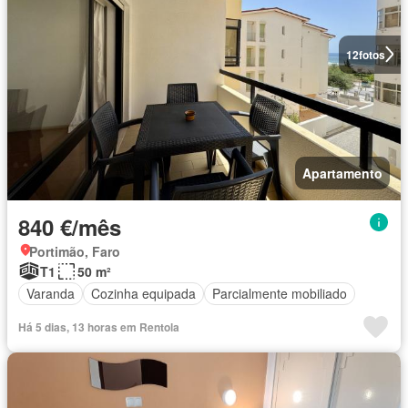
12
fotos
Apartamento
840 €/mês
Portimão, Faro
T1
50 m²
Varanda
Cozinha equipada
Parcialmente mobiliado
Há 5 dias, 13 horas em Rentola