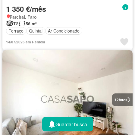
1 350 €/mês
Parchal, Faro
T2
56 m²
Terraço
Quintal
Ar Condicionado
14/07/2026 em Rentola
12
fotos
Guardar busca