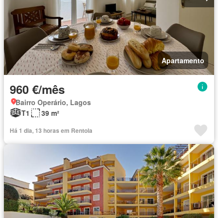
Apartamento
960 €/mês
Bairro Operário, Lagos
T1
39 m²
Há 1 dia, 13 horas em Rentola