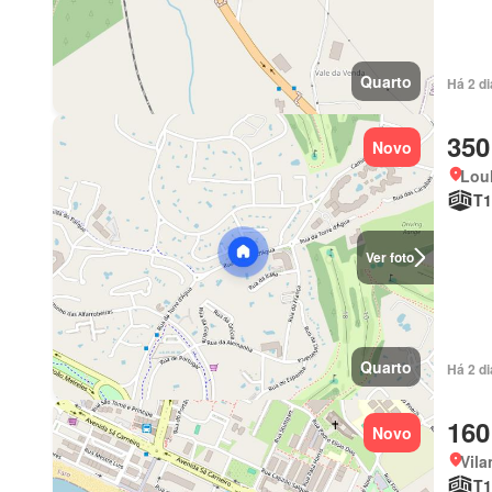
Quarto
Há 2 d
350
Novo
Loul
T1
Ver foto
Quarto
Há 2 d
160
Novo
Vila
T1