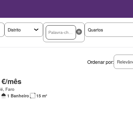
Ordenar por:
Relevân
 €/mês
é, Faro
1 Banheiro
15 m²