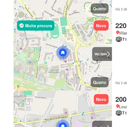
Quarto
Há 2 d
220
Muita procura
Novo
Vila
T1
Ver foto
Quarto
Há 2 d
200
Novo
Loul
T1