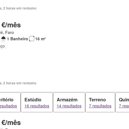
ia, 2 horas em rentumo
 €/mês
é, Faro
1 Banheiro
16 m²
aço
ia, 2 horas em rentumo
ritório
Estúdio
Armazém
Terreno
Quin
esultados
16 resultados
14 resultados
7 resultados
7 res
 €/mês