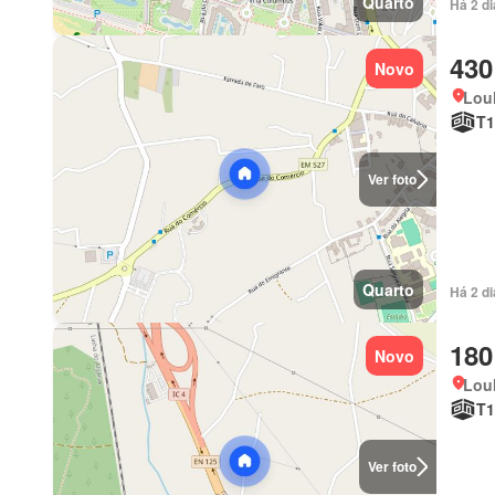
Quarto
Há 2 d
430
Novo
Loul
T1
Ver foto
Quarto
Há 2 d
180
Novo
Loul
T1
Ver foto