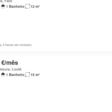
é, Faro
1 Banheiro
12 m²
ia, 2 horas em rentumo
 €/mês
moura, Loulé
1 Banheiro
15 m²