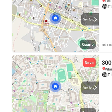
Loul
T1
Ver foto
Quarto
Há 1 d
300
Novo
Vila
T1
Ver foto