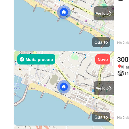
Ver foto
Quarto
Há 2 d
300
Muita procura
Novo
Vila
T1
Ver foto
Quarto
Há 2 d