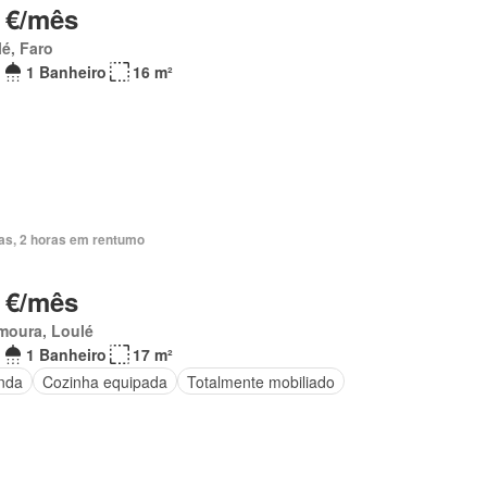
 €/mês
é, Faro
1 Banheiro
16 m²
ias, 2 horas em rentumo
 €/mês
moura, Loulé
1 Banheiro
17 m²
nda
Cozinha equipada
Totalmente mobiliado