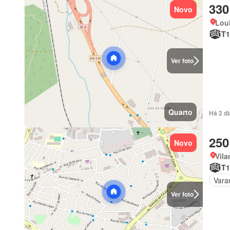
330
Novo
Loul
T1
Ver foto
Quarto
Há 2 d
250
Novo
Vila
T1
Vara
Ver foto