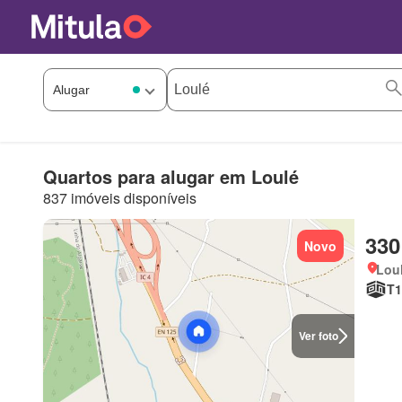
Quartos para alugar em Loulé
837 imóveis disponíveis
330
Novo
Loul
T1
Ver foto