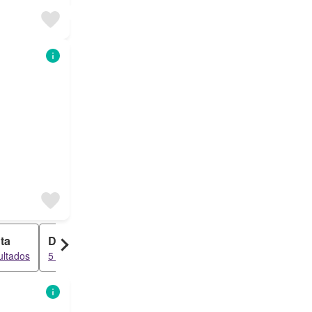
ta
Duplex
ultados
5 resultados