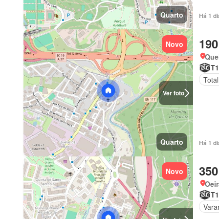
Quarto
Há 1 d
190
Novo
Quel
T1
Tota
Ver foto
Quarto
Há 1 d
350
Novo
Oeir
T1
Vara