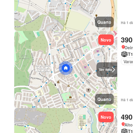
Quarto
Há 1 d
390
Novo
Oeir
T1
Vara
Ver foto
Quarto
Há 1 d
490
Novo
Alto
T1