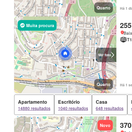
Quarto
Há 1 d
255
Muita procura
Baix
T1
Ver foto
Quarto
Há 1 s
Apartamento
Escritório
Casa
14880 resultados
1040 resultados
648 resultados
370
Novo