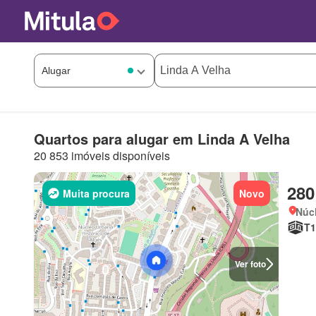
Quartos para alugar em Linda A Velha
20 853 imóveis disponíveis
280
Muita procura
Novo
Núcl
T1
Ver foto