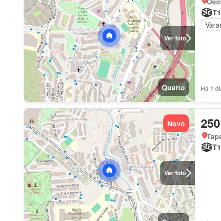
Oeir
T1
Vara
Ver foto
Quarto
Há 1 d
250
Novo
Tap
T1
Ver foto