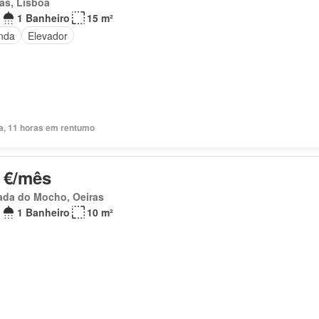
as, Lisboa
1 Banheiro
15 m²
nda
Elevador
ia, 11 horas em rentumo
 €/mês
ada do Mocho, Oeiras
1 Banheiro
10 m²