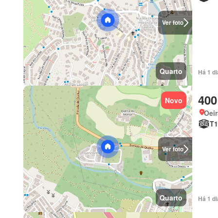
Ver foto
Quarto
Há 1 d
400
Novo
Oeir
T1
Ver foto
Quarto
Há 1 d