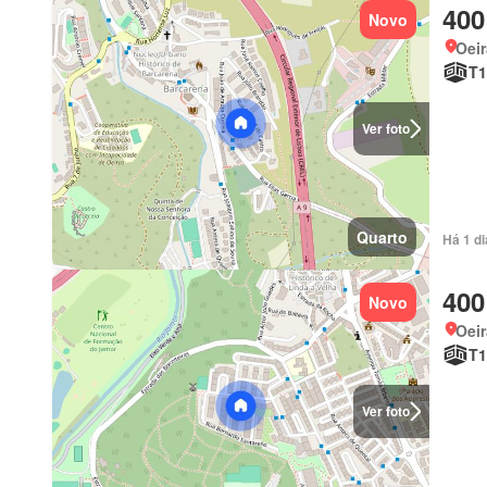
400
Novo
Oeir
T1
Ver foto
Quarto
Há 1 d
400
Novo
Oeir
T1
Ver foto