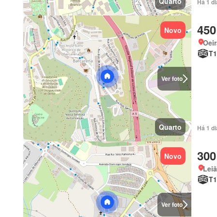
Quarto
Há 1 d
450
Novo
Oeir
T1
Ver foto
Quarto
Há 1 d
300
Novo
Leiã
T1
Ver foto