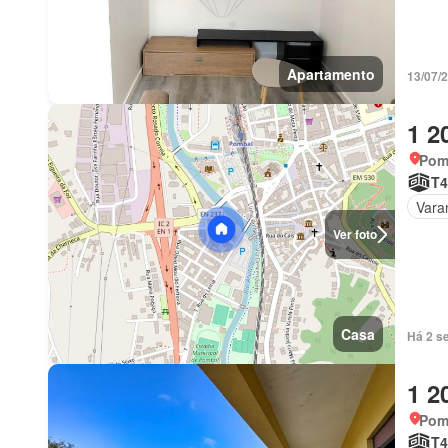
Apartamento
13/07/
1 2
Pomb
T4
Vara
Ver foto
Casa
Há 2 s
1 2
Pomb
T4