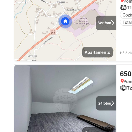
Pomb
T1
Cozi
Tota
Ver foto
Apartamento
Há 5 d
650
Pomb
T2
24
fotos