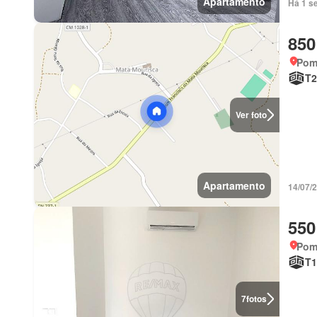
Apartamento
Há 1 s
850
Pom
T2
Ver foto
Apartamento
14/07/
550
Pomb
T1
7
fotos