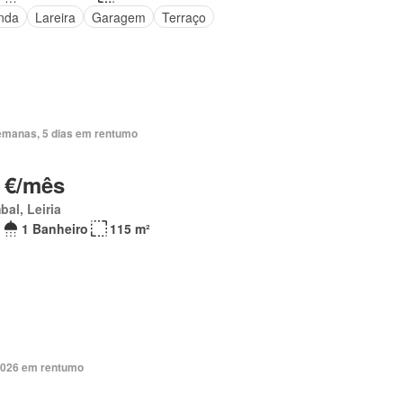
nda
Lareira
Garagem
Terraço
emanas, 5 dias em rentumo
 €/mês
al, Leiria
1 Banheiro
115 m²
2026 em rentumo