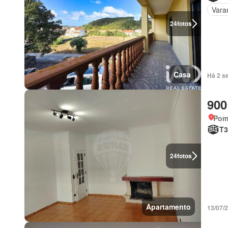
Vara
24
fotos
Casa
Há 2 s
900
Pomb
T3
24
fotos
Apartamento
13/07/