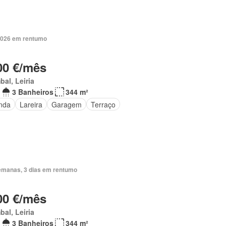
2026 em rentumo
00 €/mês
al, Leiria
3 Banheiros
344 m²
nda
Lareira
Garagem
Terraço
emanas, 3 dias em rentumo
00 €/mês
al, Leiria
3 Banheiros
344 m²