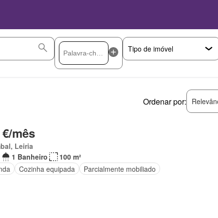
Ordenar por:
Relevân
 €/mês
al, Leiria
1 Banheiro
100 m²
nda
Cozinha equipada
Parcialmente mobiliado