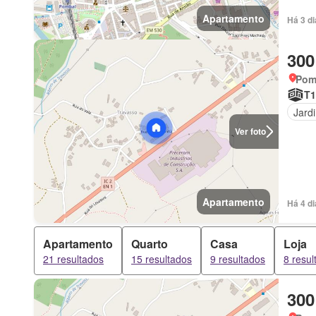
Apartamento
Há 3 d
300
Pomb
T1
Jard
Ver foto
Apartamento
Há 4 d
Apartamento
Quarto
Casa
Loja
21 resultados
15 resultados
9 resultados
8 resul
300