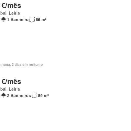
 €/mês
al, Leiria
1 Banheiro
66 m²
emana, 2 dias em rentumo
 €/mês
al, Leiria
2 Banheiros
89 m²