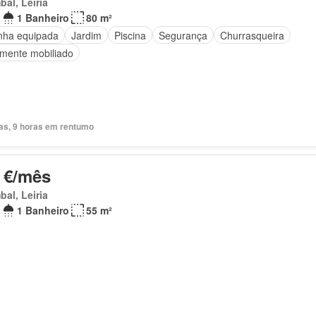
al, Leiria
1 Banheiro
80 m²
nha equipada
Jardim
Piscina
Segurança
Churrasqueira
lmente mobiliado
ias, 9 horas em rentumo
 €/mês
al, Leiria
1 Banheiro
55 m²