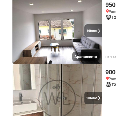
950
Pomb
T2
16
fotos
Apartamento
Há 1 s
900
Pomb
T2
20
fotos