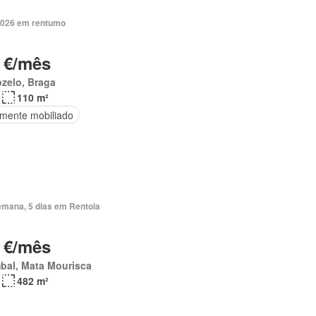
2026 em rentumo
 €/mês
zelo, Braga
110 m²
lmente mobiliado
emana, 5 dias em Rentola
 €/mês
bal, Mata Mourisca
482 m²