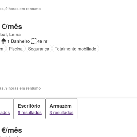
ias, 9 horas em rentumo
 €/mês
al, Leiria
1 Banheiro
46 m²
im
Piscina
Segurança
Totalmente mobiliado
ias, 9 horas em rentumo
Escritório
Armazém
tados
6 resultados
3 resultados
 €/mês