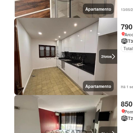
Apartamento
13/05/
790
Arco
T3
Tota
2
fotos
Apartamento
Há 1 s
850
Pom
T2