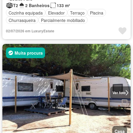
T2
2 Banheiros
133 m²
Cozinha equipada
Elevador
Terraço
Piscina
Churrasqueira
Parcialmente mobiliado
02/07/2026 em LuxuryEstate
Muita procura
Ver foto
Casa