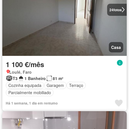
24
fotos
Casa
1 100 €/mês
Loulé, Faro
T3
1 Banheiro
81 m²
Cozinha equipada
Garagem
Terraço
Parcialmente mobiliado
Há 1 semana, 1 dia em rentumo