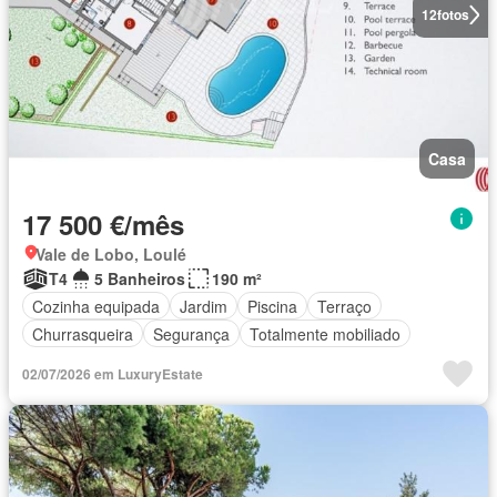
12
fotos
Casa
17 500 €/mês
Vale de Lobo, Loulé
T4
5 Banheiros
190 m²
Cozinha equipada
Jardim
Piscina
Terraço
Churrasqueira
Segurança
Totalmente mobiliado
02/07/2026 em LuxuryEstate