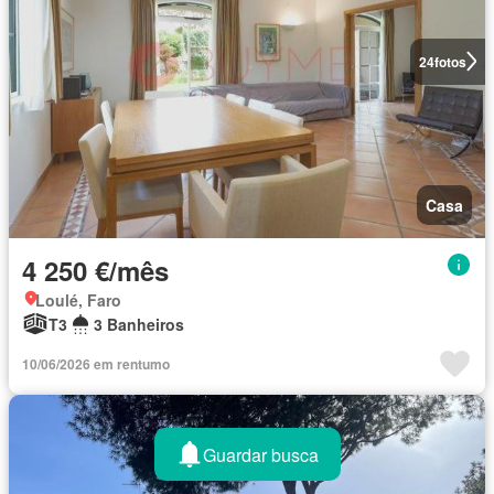
24
fotos
Casa
4 250 €/mês
Loulé, Faro
T3
3 Banheiros
10/06/2026 em rentumo
Guardar busca