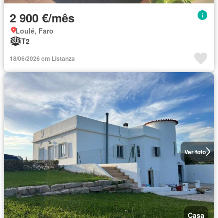
2 900 €/mês
Loulé, Faro
T2
18/06/2026 em Listanza
Ver foto
Casa