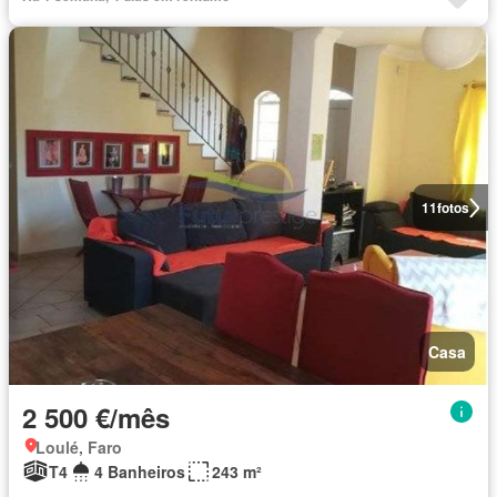
11
fotos
Casa
2 500 €/mês
Loulé, Faro
T4
4 Banheiros
243 m²