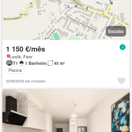
Estúdio
1 150 €/mês
Loulé, Faro
T1
1 Banheiro
45 m²
Piscina
23/06/2026 em rentumo