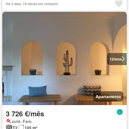
Há 3 dias, 18 horas em rentumo
12
fotos
Apartamento
3 726 €/mês
Loulé, Faro
T2
105 m²