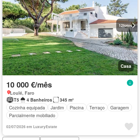
12
fotos
Casa
10 000 €/mês
Loulé, Faro
T5
4 Banheiros
345 m²
Cozinha equipada
Jardim
Piscina
Terraço
Garagem
Parcialmente mobiliado
02/07/2026 em LuxuryEstate