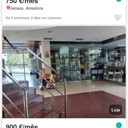
750 €/mês
Damaia, Amadora
Há 3 semanas, 2 dias em Listanza
Ver foto
Loja
900 €/mês