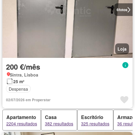
6
fotos
Loja
200 €/mês
Sintra, Lisboa
25 m²
Despensa
02/07/2026 em Properstar
Apartamento
Casa
Escritório
Armaz
2204 resultados
382 resultados
325 resultados
36 resul