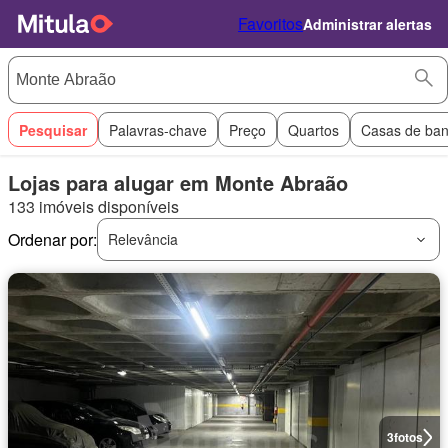
Favoritos
Administrar alertas
Pesquisar
Palavras-chave
Preço
Quartos
Casas de ba
Lojas para alugar em Monte Abraão
133 imóveis disponíveis
Ordenar por:
Relevância
3
fotos