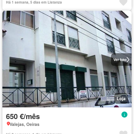
Há 1 semana, 5 dias em Listanza
Ver foto
Loja
650 €/mês
Valejas, Oeiras