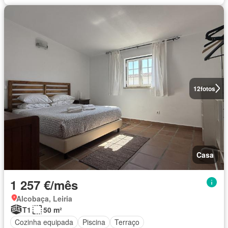
12
fotos
Casa
1 257 €/mês
Alcobaça, Leiria
T1
50 m²
Cozinha equipada
Piscina
Terraço