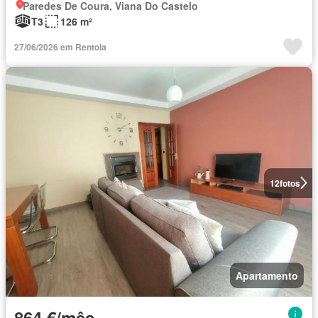
Paredes De Coura, Viana Do Castelo
T3
126 m²
27/06/2026 em Rentola
12
fotos
Apartamento
864 €/mês