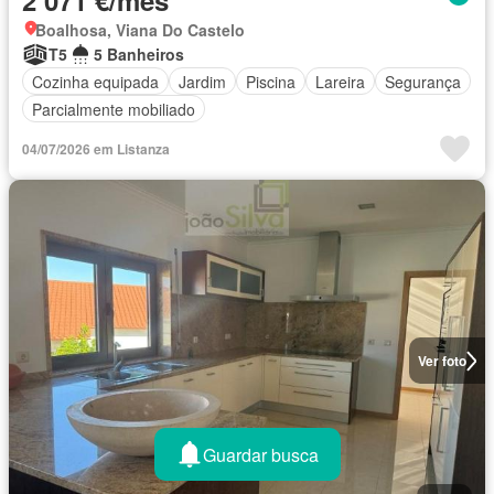
2 071 €/mês
Boalhosa, Viana Do Castelo
T5
5 Banheiros
Cozinha equipada
Jardim
Piscina
Lareira
Segurança
Parcialmente mobiliado
04/07/2026 em Listanza
Ver foto
Guardar busca