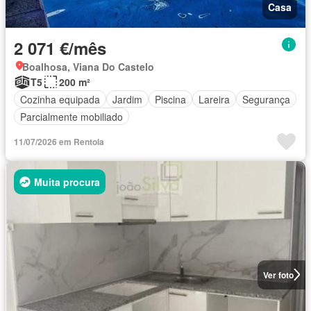
Casa
2 071 €/mês
Boalhosa, Viana Do Castelo
T5
200 m²
Cozinha equipada
Jardim
Piscina
Lareira
Segurança
Parcialmente mobiliado
11/07/2026 em Rentola
Muita procura
Ver foto