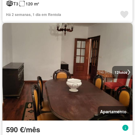
T3
120 m²
Há 2 semanas, 1 dia em Rentola
12
fotos
Apartamento
590 €/mês