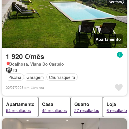
Ver foto
Apartamento
1 920 €/mês
Boalhosa, Viana Do Castelo
T3
Piscina
Garagem
Churrasqueira
02/07/2026 em Listanza
Apartamento
Casa
Quarto
Loja
54 resultados
45 resultados
27 resultados
6 resultados