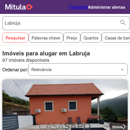
Favoritos
Administrar alertas
Pesquisar
Palavras-chave
Preço
Quartos
Casas de ba
Imóveis para alugar em Labruja
97 imóveis disponíveis
Ordenar por:
Relevância
9
fotos