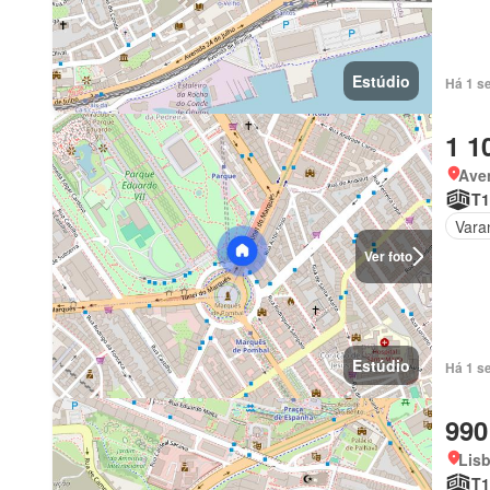
Estúdio
Há 1 s
1 1
Ave
T1
Vara
Ver foto
Estúdio
Há 1 s
990
Lis
T1