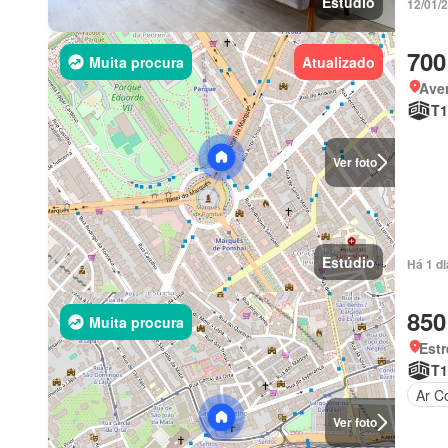
Estúdio
12/01/
700
Muita procura
Atualizado
Ave
T1
Ver foto
Estúdio
Há 1 d
850
Muita procura
Estr
T1
Ar C
Ver foto