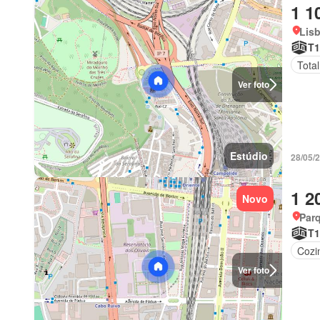
1 1
Lis
T1
Tota
Ver foto
Estúdio
28/05/
1 2
Novo
Par
T1
Cozi
Ver foto