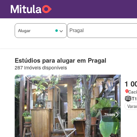
Estúdios para alugar em Pragal
287 imóveis disponíveis
1 0
Cac
T1
Vara
7
fotos