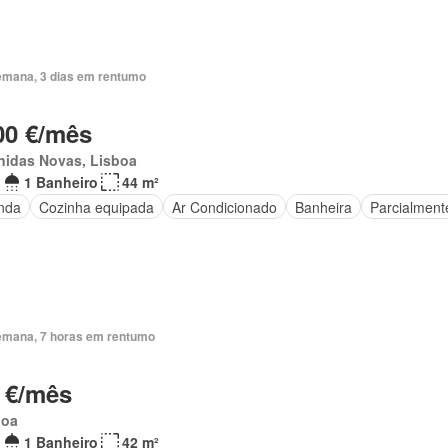
emana, 3 dias em rentumo
00 €/mês
nidas Novas, Lisboa
1 Banheiro
44 m²
nda
Cozinha equipada
Ar Condicionado
Banheira
Parcialment
emana, 7 horas em rentumo
 €/mês
boa
1 Banheiro
42 m²