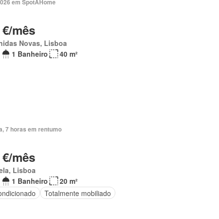
2026 em SpotAHome
 €/mês
nidas Novas, Lisboa
1 Banheiro
40 m²
ia, 7 horas em rentumo
 €/mês
ela, Lisboa
1 Banheiro
20 m²
ondicionado
Totalmente mobiliado