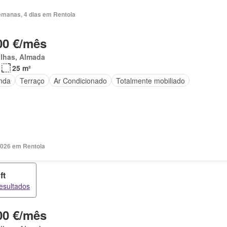
emanas, 4 dias em Rentola
00 €/mês
ilhas, Almada
25 m²
nda
Terraço
Ar Condicionado
Totalmente mobiliado
2026 em Rentola
ft
resultados
00 €/mês