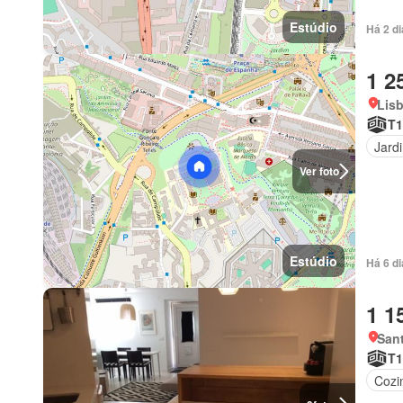
Estúdio
Há 2 d
1 2
Lis
T1
Jard
Ver foto
Estúdio
Há 6 d
1 1
Sant
T1
Cozi