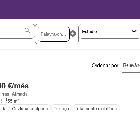
Ordenar por:
Relevân
00 €/mês
ilhas, Almada
55 m²
nda
Cozinha equipada
Terraço
Totalmente mobiliado