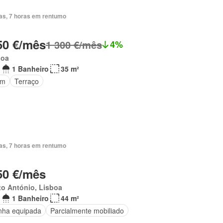
ias, 7 horas em rentumo
50 €/mês
1 300 €/mês
4%
boa
1 Banheiro
35 m²
im
Terraço
ias, 7 horas em rentumo
50 €/mês
o António, Lisboa
1 Banheiro
44 m²
nha equipada
Parcialmente mobiliado