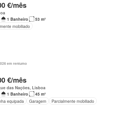
00 €/mês
boa
1 Banheiro
53 m²
lmente mobiliado
2026 em rentumo
00 €/mês
que das Nações, Lisboa
1 Banheiro
45 m²
nha equipada
Garagem
Parcialmente mobiliado