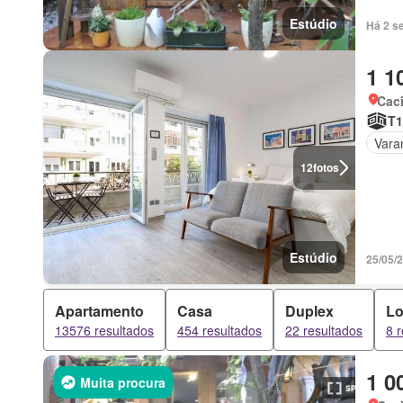
Estúdio
Há 2 s
1 1
Cac
T1
Vara
12
fotos
Estúdio
25/05/
Apartamento
Casa
Duplex
Lo
13576 resultados
454 resultados
22 resultados
8 
1 0
Muita procura