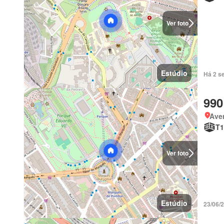
Ver foto
Estúdio
Há 2 s
990
Ave
T1
Ver foto
Estúdio
23/06/