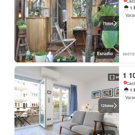
Cac
1 
Vara
7
fotos
Estúdio
06/07/
1 1
Cac
1 
Vara
12
fotos