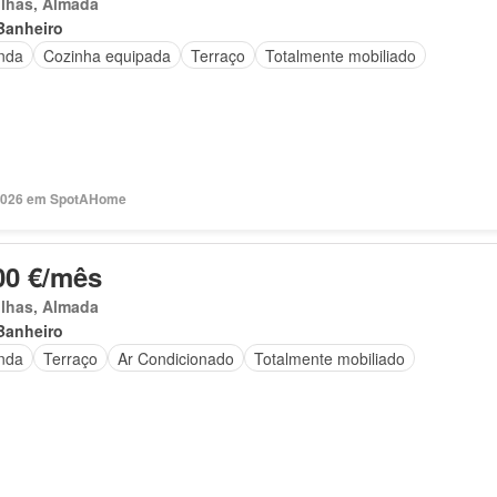
ilhas, Almada
Banheiro
nda
Cozinha equipada
Terraço
Totalmente mobiliado
2026 em SpotAHome
00 €/mês
ilhas, Almada
Banheiro
nda
Terraço
Ar Condicionado
Totalmente mobiliado