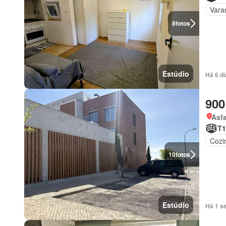
Vara
8
fotos
Estúdio
Há 6 di
900
Asfa
T1
Cozi
10
fotos
Estúdio
Há 1 s