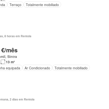
nda
Terraço
Totalmente mobiliado
as, 8 horas em Rentola
 €/mês
mil, Sintra
13 m²
nha equipada
Ar Condicionado
Totalmente mobiliado
emana, 2 dias em Rentola