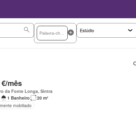
O
 €/mês
ro da Fonte Longa, Sintra
1 Banheiro
20 m²
lmente mobiliado