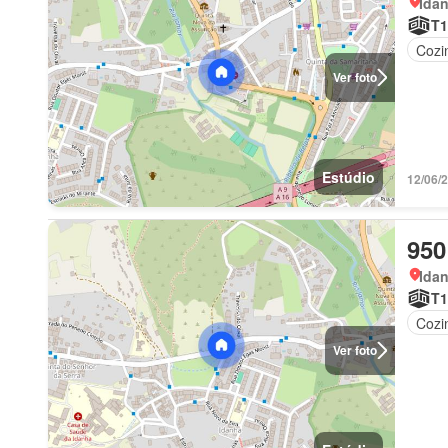
Idan
T1
Cozi
Ver foto
Estúdio
12/06/
950
Idan
T1
Cozi
Ver foto