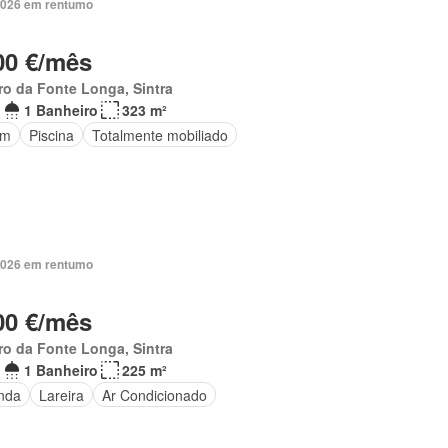
2026 em rentumo
00 €/mês
ro da Fonte Longa, Sintra
1 Banheiro
323 m²
im
Piscina
Totalmente mobiliado
2026 em rentumo
00 €/mês
ro da Fonte Longa, Sintra
1 Banheiro
225 m²
nda
Lareira
Ar Condicionado