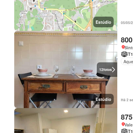
Estúdio
05/05/
800
Sint
T1
Aque
12
fotos
Estúdio
Há 2 s
875
Vale
T1