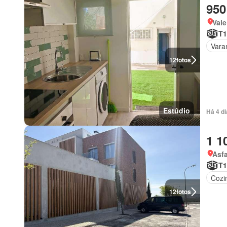
950
Vale
T1
Vara
12
fotos
Estúdio
Há 4 di
1 1
Asfa
T1
Cozi
12
fotos