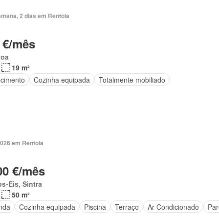
emana, 2 dias em Rentola
 €/mês
boa
19 m²
cimento
Cozinha equipada
Totalmente mobiliado
2026 em Rentola
00 €/mês
s-Eis, Sintra
50 m²
nda
Cozinha equipada
Piscina
Terraço
Ar Condicionado
Par