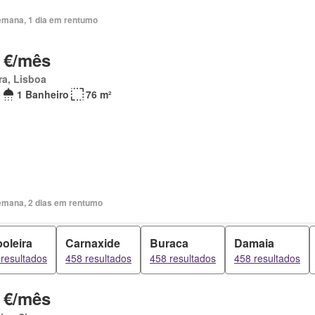
emana, 1 dia em rentumo
 €/mês
ra, Lisboa
1 Banheiro
76 m²
emana, 2 dias em rentumo
oleira
Carnaxide
Buraca
Damaia
resultados
458 resultados
458 resultados
458 resultados
 €/mês