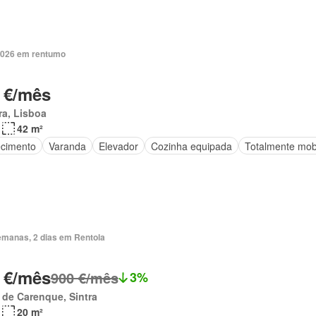
2026 em rentumo
 €/mês
ra, Lisboa
42 m²
cimento
Varanda
Elevador
Cozinha equipada
Totalmente mob
emanas, 2 dias em Rentola
 €/mês
900 €/mês
3%
 de Carenque, Sintra
20 m²