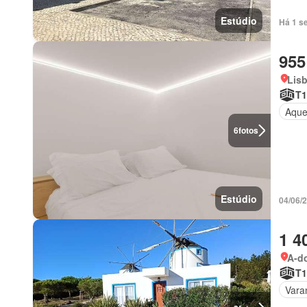
Estúdio
Há 1 s
955
Lis
T1
Aque
6
fotos
Estúdio
04/06/
1 4
A-do
T1
Vara