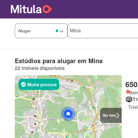
Estúdios para alugar em Mina
22 imóveis disponíveis
650
Muita procura
Bair
T1
Tota
Ver foto