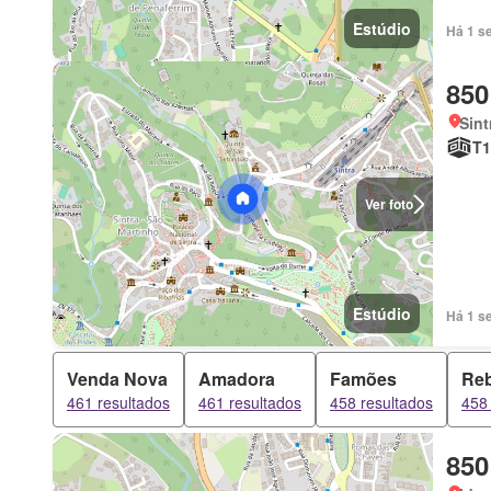
Estúdio
Há 1 s
850
Sint
T1
Ver foto
Estúdio
Há 1 s
Venda Nova
Amadora
Famões
Reb
461 resultados
461 resultados
458 resultados
458 
850