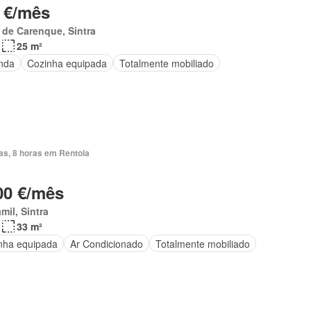
 €/mês
 de Carenque, Sintra
25 m²
nda
Cozinha equipada
Totalmente mobiliado
as, 8 horas em Rentola
00 €/mês
mil, Sintra
33 m²
nha equipada
Ar Condicionado
Totalmente mobiliado