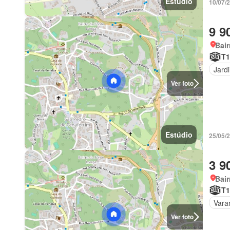
Estúdio
10/07/
9 9
Bair
T1
Jard
Ver foto
Estúdio
25/05/
3 9
Bair
T1
Vara
Ver foto