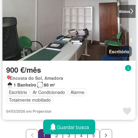
6
fotos
Escritório
900 €/mês
Encosta do Sol, Amadora
1 Banheiro
80 m²
Escritório
Ar Condicionado
Alarme
Totalmente mobiliado
04/03/2026 em Properstar
Guardar busca
1
2
3
4
5