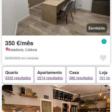
Escritório
350 €/mês
Amadora, Lisboa
20/06/2026 em Listanza
Quarto
Apartamento
Casa
Loja
3335 resultados
2574 resultados
386 resultados
151 res