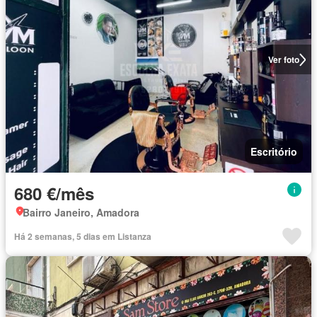
Ver foto
Escritório
680 €/mês
Bairro Janeiro, Amadora
Há 2 semanas, 5 dias em Listanza