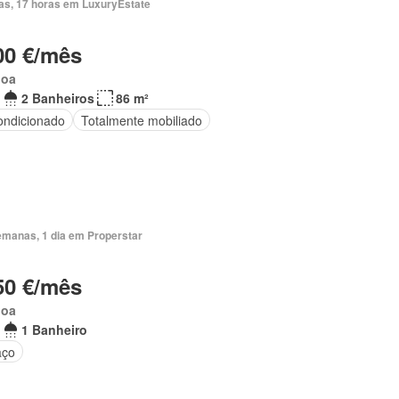
ias, 17 horas em LuxuryEstate
00 €/mês
boa
2 Banheiros
86 m²
ondicionado
Totalmente mobiliado
emanas, 1 dia em Properstar
50 €/mês
boa
1 Banheiro
aço