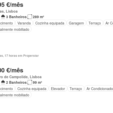
95 €/mês
as, Lisboa
3 Banheiros
289 m²
cimento
Varanda
Cozinha equipada
Garagem
Terraço
Ar C
ialmente mobiliado
ias, 17 horas em Properstar
00 €/mês
ro de Campolide, Lisboa
2 Banheiros
99 m²
cimento
Cozinha equipada
Elevador
Terraço
Ar Condicionado
ialmente mobiliado