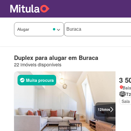
Duplex para alugar em Buraca
22 imóveis disponíveis
3 5
Muita procura
Baix
T2
Sala
12
fotos