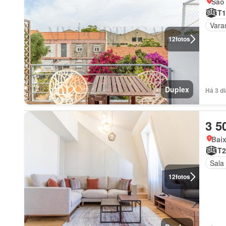
São 
T1
Vara
12
fotos
Duplex
Há 3 d
3 5
Baix
T2
Sala
12
fotos