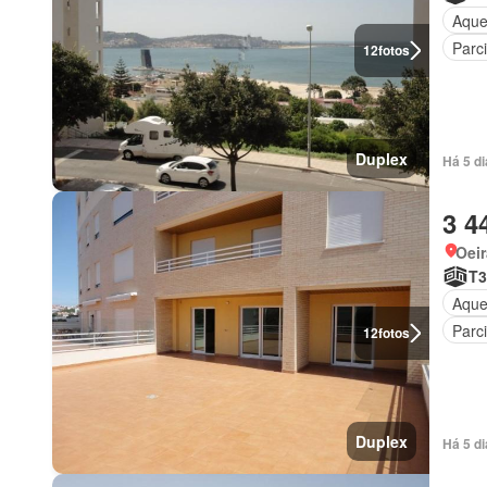
Aque
Parc
12
fotos
Duplex
Há 5 d
3 4
Oeir
T3
Aque
Parc
12
fotos
Duplex
Há 5 d