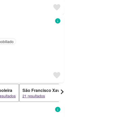
obiliado
oleira
São Francisco Xavier
Brandoa
Alforne
resultados
21 resultados
19 resultados
19 result