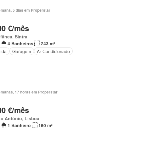
emana, 5 dias em Properstar
00 €/mês
fânea, Sintra
4 Banheiros
243 m²
nda
Garagem
Ar Condicionado
emanas, 17 horas em Properstar
00 €/mês
o António, Lisboa
1 Banheiro
160 m²