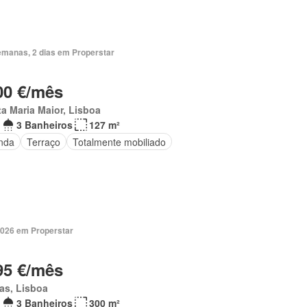
emanas, 2 dias em Properstar
00 €/mês
a Maria Maior, Lisboa
3 Banheiros
127 m²
nda
Terraço
Totalmente mobiliado
2026 em Properstar
95 €/mês
as, Lisboa
3 Banheiros
300 m²