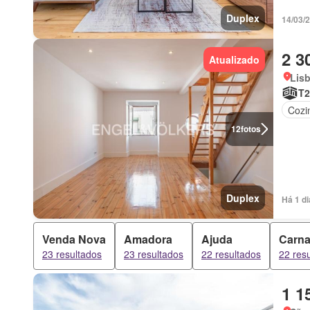
Duplex
14/03/
2 3
Atualizado
Lis
T2
Cozi
12
fotos
Duplex
Há 1 di
Venda Nova
Amadora
Ajuda
Carna
23 resultados
23 resultados
22 resultados
22 res
1 1