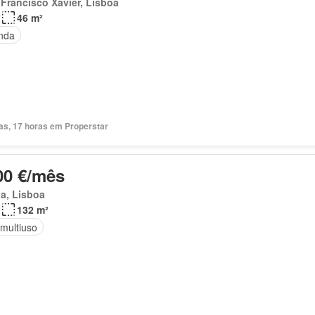
Francisco Xavier, Lisboa
46 m²
nda
ias, 17 horas em Properstar
00 €/mês
a, Lisboa
132 m²
 multiuso