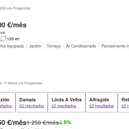
2026 em Properstar
00 €/mês
boa
120 m²
nha equipada
Jardim
Terraço
Ar Condicionado
Parcialmente m
a, 17 horas em Properstar
xide
Damaia
Linda A Velha
Alfragide
Reb
ultados
22 resultados
22 resultados
22 resultados
22 
50 €/mês
1 250 €/mês
8%