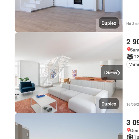
Duplex
Há 3 s
2 9
Sant
T2
Vara
12
fotos
Duplex
16/05/
3 0
Oeir
T3