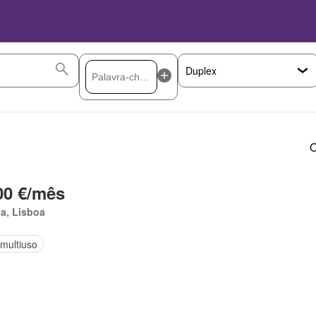
O
00 €/mês
a, Lisboa
 multiuso