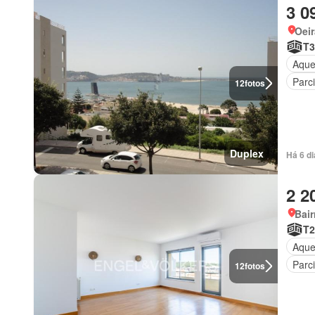
3 0
Oeir
T3
Aque
Parc
12
fotos
Duplex
Há 6 d
2 2
Bair
T2
Aque
Parc
12
fotos