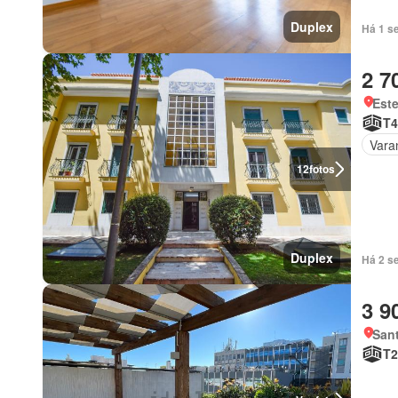
Duplex
Há 1 s
2 7
Este
T4
Vara
12
fotos
Duplex
Há 2 s
3 9
Sant
T2