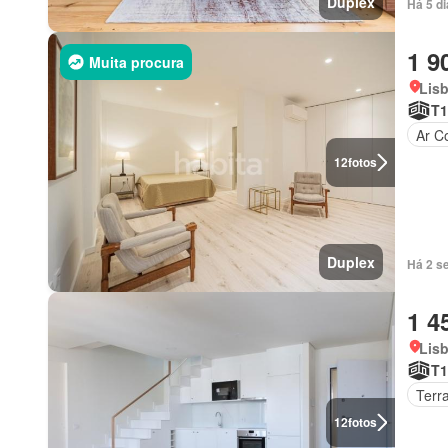
Duplex
Há 5 d
1 9
Muita procura
Lis
T1
Ar C
12
fotos
Duplex
Há 2 s
1 4
Lis
T1
Terr
12
fotos