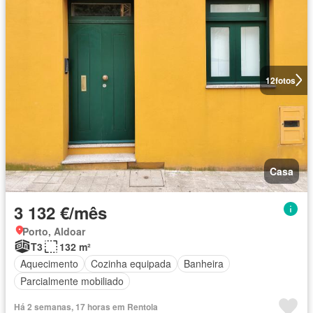
12
fotos
Casa
3 132 €/mês
Porto, Aldoar
T3
132 m²
Aquecimento
Cozinha equipada
Banheira
Parcialmente mobiliado
Há 2 semanas, 17 horas em Rentola