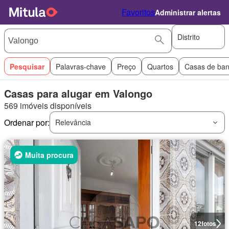
Favoritos
Administrar alertas
Distrito
Pesquisar
Palavras-chave
Preço
Quartos
Casas de ba
Casas para alugar em Valongo
569 imóveis disponíveis
Ordenar por:
Relevância
Muita procura
12
fotos