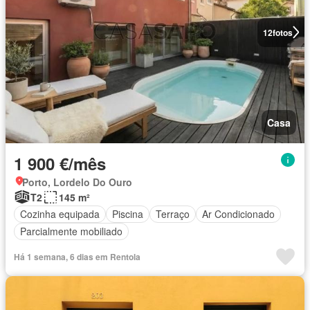
12
fotos
Casa
1 900 €/mês
Porto, Lordelo Do Ouro
T2
145 m²
Cozinha equipada
Piscina
Terraço
Ar Condicionado
Parcialmente mobiliado
Há 1 semana, 6 dias em Rentola