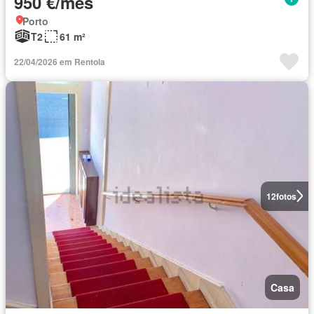
950 €/mês
Porto
T2
61 m²
22/04/2026 em Rentola
12
fotos
Casa