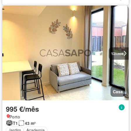
12
fotos
Casa
995 €/mês
Porto
T1
43 m²
Jardim
Academia