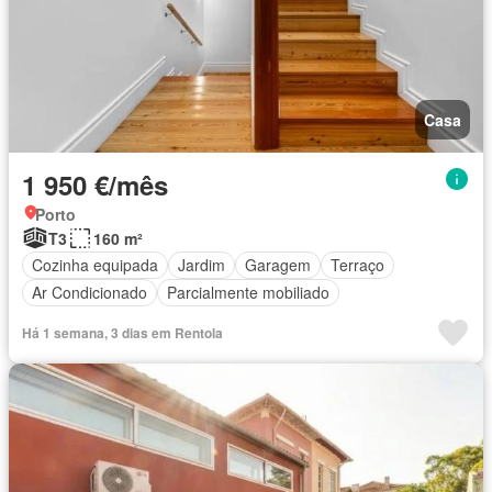
Casa
1 950 €/mês
Porto
T3
160 m²
Cozinha equipada
Jardim
Garagem
Terraço
Ar Condicionado
Parcialmente mobiliado
Há 1 semana, 3 dias em Rentola