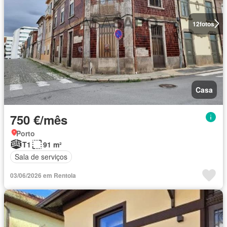
12
fotos
Casa
750 €/mês
Porto
T1
91 m²
Sala de serviços
03/06/2026 em Rentola