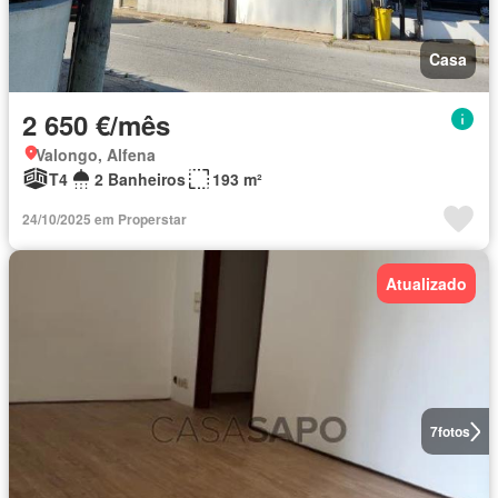
Casa
2 650 €/mês
Valongo, Alfena
T4
2 Banheiros
193 m²
24/10/2025 em Properstar
Atualizado
7
fotos