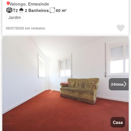
Valongo, Ermesinde
T2
2 Banheiros
60 m²
Jardim
06/07/2026 em rentumo
24
fotos
Casa