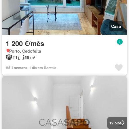
Casa
1 200 €/mês
Porto, Cedofeita
T1
55 m²
Há 1 semana, 1 dia em Rentola
12
fotos