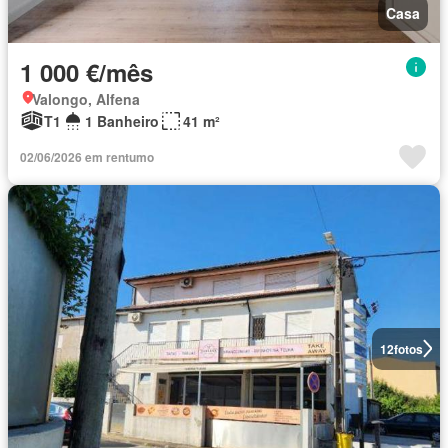
Casa
1 000 €/mês
Valongo, Alfena
T1
1 Banheiro
41 m²
02/06/2026 em rentumo
12
fotos