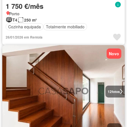
1 750 €/mês
Porto
T4
250 m²
Cozinha equipada
Totalmente mobiliado
26/01/2026 em Rentola
Novo
12
fotos