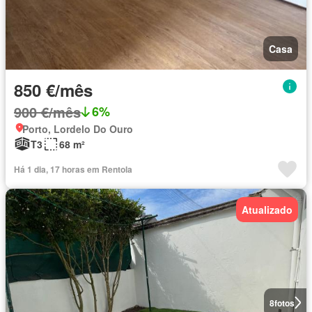
Casa
850 €/mês
900 €/mês
6%
Porto, Lordelo Do Ouro
T3
68 m²
Há 1 dia, 17 horas em Rentola
Atualizado
8
fotos