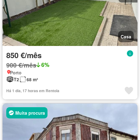
Casa
850 €/mês
900 €/mês
6%
Porto
T2
68 m²
Há 1 dia, 17 horas em Rentola
Muita procura