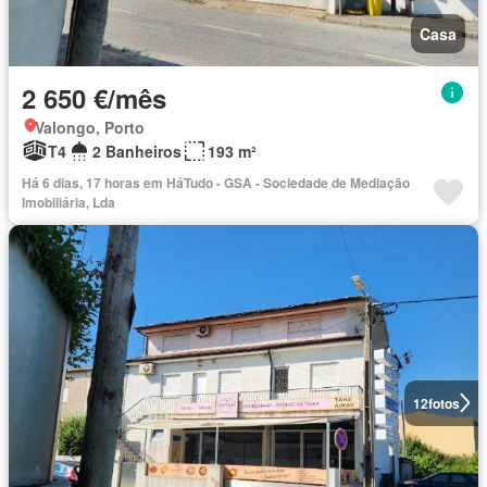
Casa
2 650 €/mês
Valongo, Porto
T4
2 Banheiros
193 m²
Há 6 dias, 17 horas em HáTudo - GSA - Sociedade de Mediação
Imobiliária, Lda
12
fotos