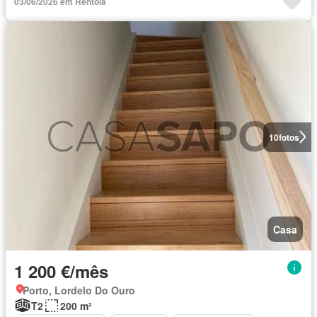
03/06/2026 em Rentola
10
fotos
Casa
1 200 €/mês
Porto, Lordelo Do Ouro
T2
200 m²