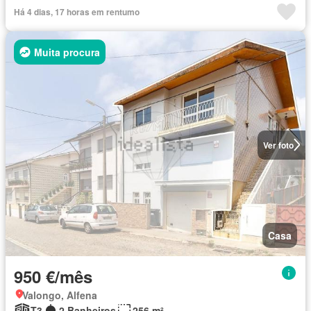
Há 4 dias, 17 horas em rentumo
Muita procura
Ver foto
Casa
950 €/mês
Valongo, Alfena
T3
2 Banheiros
256 m²