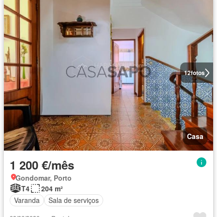
12
fotos
Casa
1 200 €/mês
Gondomar, Porto
T4
204 m²
Varanda
Sala de serviços