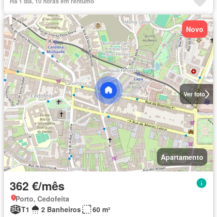
Há 1 dia, 10 horas em rentumo
Novo
Ver foto
Apartamento
362 €/mês
Porto, Cedofeita
T1
2 Banheiros
60 m²