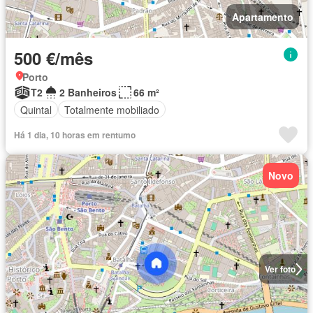
Apartamento
500 €/mês
Porto
T2
2 Banheiros
66 m²
Quintal
Totalmente mobiliado
Há 1 dia, 10 horas em rentumo
Novo
Ver foto