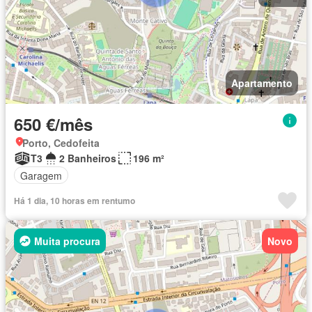
Apartamento
650 €/mês
Porto, Cedofeita
T3
2 Banheiros
196 m²
Garagem
Há 1 dia, 10 horas em rentumo
Muita procura
Novo