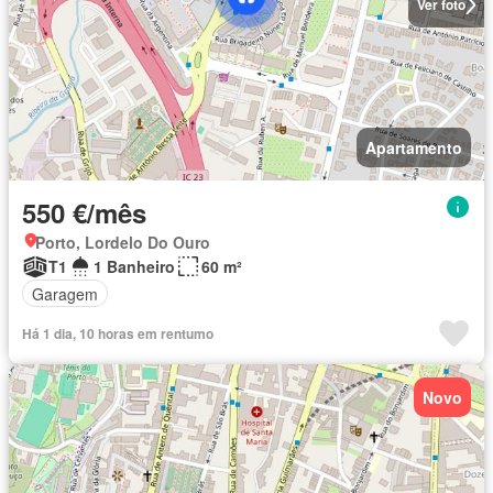
Ver foto
Apartamento
550 €/mês
Porto, Lordelo Do Ouro
T1
1 Banheiro
60 m²
Garagem
Há 1 dia, 10 horas em rentumo
Novo