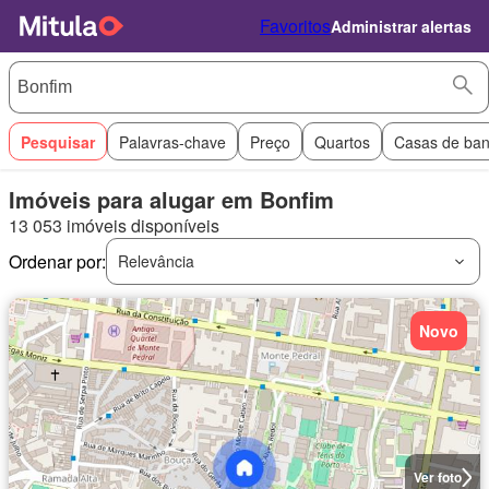
Favoritos
Administrar alertas
Pesquisar
Palavras-chave
Preço
Quartos
Casas de ba
Imóveis para alugar em Bonfim
13 053 imóveis disponíveis
Ordenar por:
Relevância
Novo
Ver foto