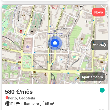
Novo
Ver foto
Apartamento
580 €/mês
Porto, Cedofeita
T1
1 Banheiro
65 m²