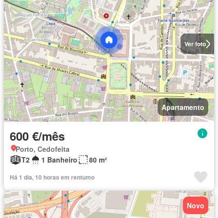
Ver foto
Apartamento
600 €/mês
Porto, Cedofeita
T2
1 Banheiro
80 m²
Há 1 dia, 10 horas em rentumo
Novo