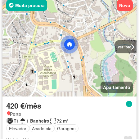
Muita procura
Novo
Ver foto
Apartamento
420 €/mês
Porto
T1
1 Banheiro
72 m²
Elevador
Academia
Garagem