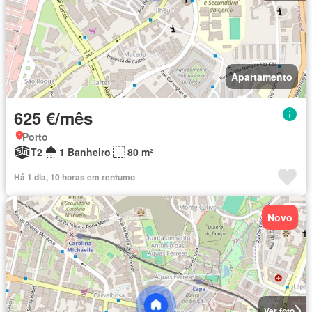
Apartamento
625 €/mês
Porto
T2
1 Banheiro
80 m²
Há 1 dia, 10 horas em rentumo
Novo
Ver foto