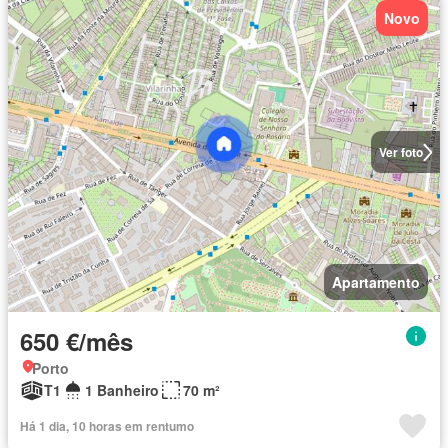
Novo
Ver foto
Apartamento
650 €/mês
Porto
T1
1 Banheiro
70 m²
Há 1 dia, 10 horas em rentumo