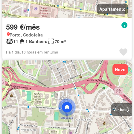
Apartamento
599 €/mês
Porto, Cedofeita
T1
1 Banheiro
70 m²
Há 1 dia, 10 horas em rentumo
Novo
Ver foto