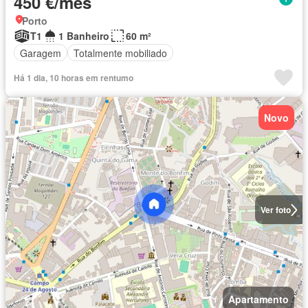
450 €/mês
Porto
T1
1 Banheiro
60 m²
Garagem
Totalmente mobiliado
Há 1 dia, 10 horas em rentumo
Novo
Ver foto
Apartamento