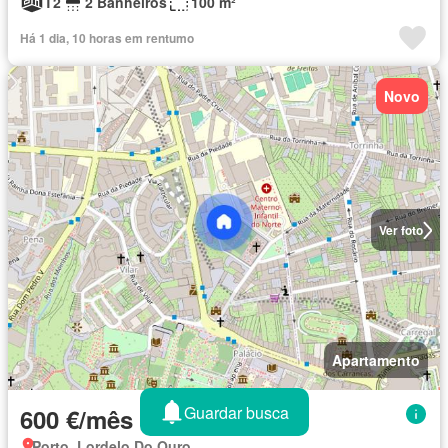
T2
2 Banheiros
100 m²
Há 1 dia, 10 horas em rentumo
Novo
Ver foto
Apartamento
Guardar busca
600 €/mês
Porto, Lordelo Do Ouro