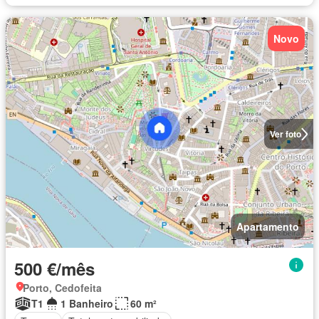
Novo
Ver foto
Apartamento
500 €/mês
Porto, Cedofeita
T1
1 Banheiro
60 m²