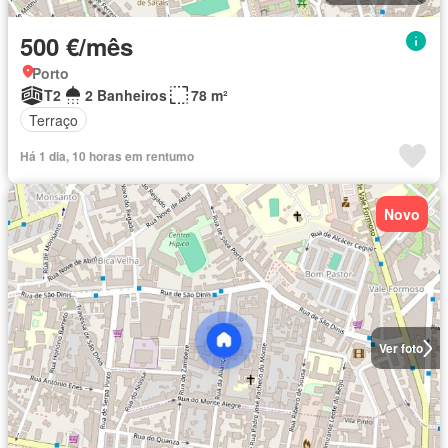
500 €/mês
Porto
T2
2 Banheiros
78 m²
Terraço
Há 1 dia, 10 horas em rentumo
Novo
Ver foto