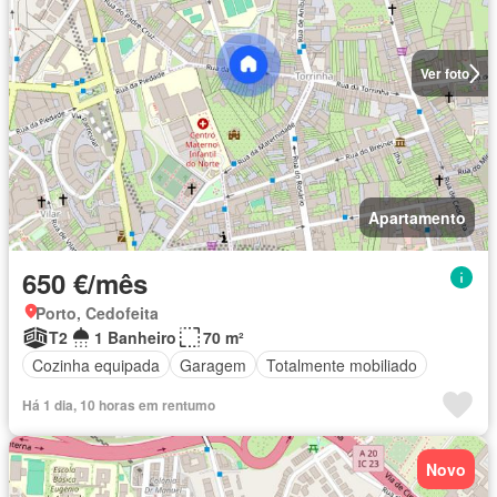
Ver foto
Apartamento
650 €/mês
Porto, Cedofeita
T2
1 Banheiro
70 m²
Cozinha equipada
Garagem
Totalmente mobiliado
Há 1 dia, 10 horas em rentumo
Novo