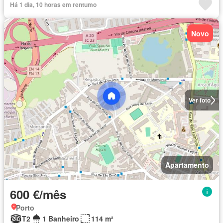
Há 1 dia, 10 horas em rentumo
Novo
Ver foto
Apartamento
600 €/mês
Porto
T2
1 Banheiro
114 m²