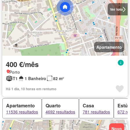
Ver foto
Apartamento
400 €/mês
Porto
T1
1 Banheiro
82 m²
Há 1 dia, 10 horas em rentumo
Apartamento
Quarto
Casa
Estúd
11536 resultados
4692 resultados
781 resultados
672 re
Novo