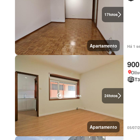
17
fotos
Apartamento
Há 1 s
900
Oliv
T3
24
fotos
Apartamento
05/07/