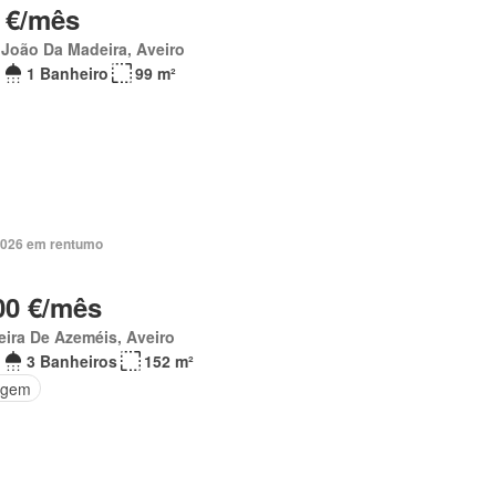
 €/mês
João Da Madeira, Aveiro
1 Banheiro
99 m²
2026 em rentumo
00 €/mês
eira De Azeméis, Aveiro
3 Banheiros
152 m²
agem