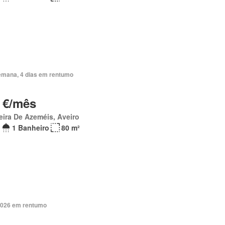
emana, 4 dias em rentumo
 €/mês
eira De Azeméis, Aveiro
1 Banheiro
80 m²
2026 em rentumo