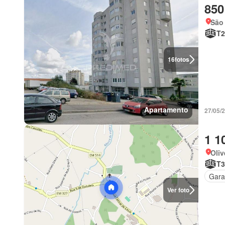
850
São 
T2
16
fotos
Apartamento
27/05/
1 1
Oliv
T3
Gar
Ver foto