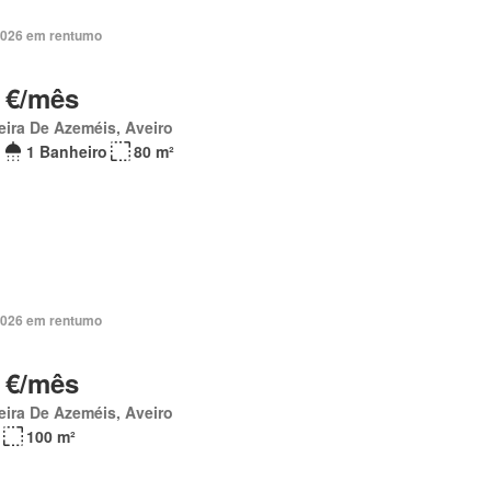
2026 em rentumo
 €/mês
eira De Azeméis, Aveiro
1 Banheiro
80 m²
2026 em rentumo
 €/mês
eira De Azeméis, Aveiro
100 m²