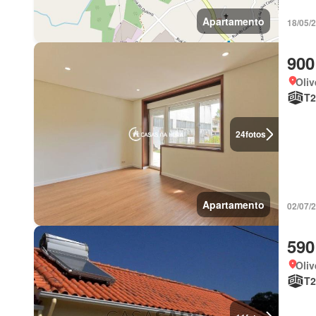
Apartamento
18/05/
900
Oliv
T2
24
fotos
Apartamento
02/07/
590
Oliv
T2