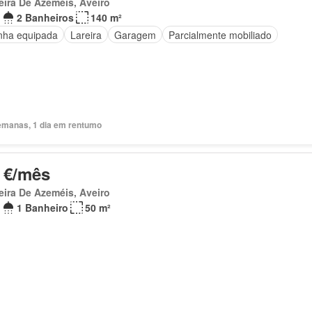
eira De Azeméis, Aveiro
2 Banheiros
140 m²
nha equipada
Lareira
Garagem
Parcialmente mobiliado
emanas, 1 dia em rentumo
 €/mês
eira De Azeméis, Aveiro
1 Banheiro
50 m²