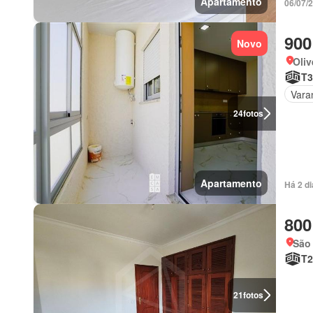
Apartamento
06/07/
900
Novo
Oliv
T3
Vara
24
fotos
Apartamento
Há 2 d
800
São 
T2
21
fotos