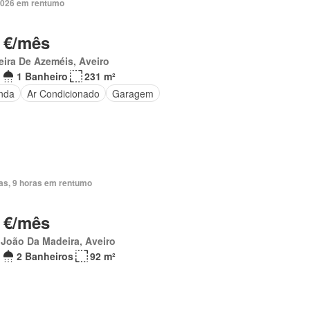
2026 em rentumo
 €/mês
eira De Azeméis, Aveiro
1 Banheiro
231 m²
nda
Ar Condicionado
Garagem
ias, 9 horas em rentumo
 €/mês
João Da Madeira, Aveiro
2 Banheiros
92 m²