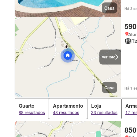
Casa
Há 3 s
590
Alum
T2
Ver foto
Casa
Há 1 s
Quarto
Apartamento
Loja
Arm
88 resultados
48 resultados
33 resultados
17 re
850