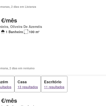
emanas, 2 dias em Listanza
 €/mês
ieira, Oliveira De Azeméis
1 Banheiro
100 m²
emana, 2 dias em rentumo
azém
Casa
Escritório
sultados
13 resultados
11 resultados
 €/mês