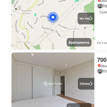
Oliv
T3
Cozi
Ver foto
Apartamento
Há 2 s
700
Oliv
T1
23
fotos