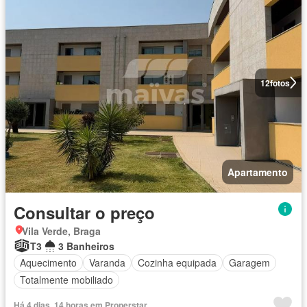
12
fotos
Apartamento
Consultar o preço
Vila Verde, Braga
T3
3 Banheiros
Aquecimento
Varanda
Cozinha equipada
Garagem
Totalmente mobiliado
Há 4 dias, 14 horas em Properstar