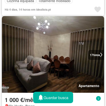
Cozinha equipada
Totalmente mobiliado
Há 4 dias, 14 horas em idealista.pt
17
fotos
Apartamento
Guardar busca
1 000 €/mês