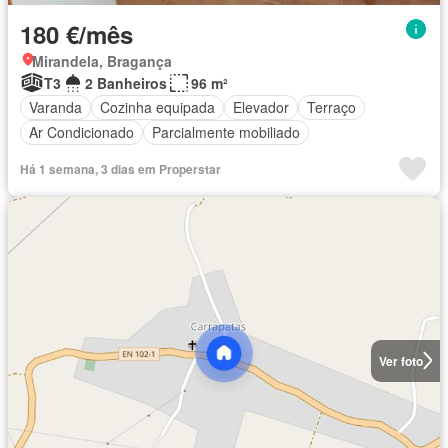
180 €/mês
Mirandela, Bragança
T3
2 Banheiros
96 m²
Varanda
Cozinha equipada
Elevador
Terraço
Ar Condicionado
Parcialmente mobiliado
Há 1 semana, 3 dias em Properstar
Ver foto