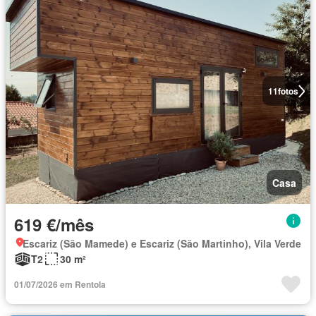
11
fotos
Casa
619 €/mês
Escariz (São Mamede) e Escariz (São Martinho), Vila Verde
T2
30 m²
01/07/2026 em Rentola