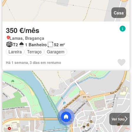
Casa
350 €/mês
Lamas, Bragança
T2
1 Banheiro
52 m²
Lareira
Terraço
Garagem
Há 1 semana, 3 dias em rentumo
Ver foto