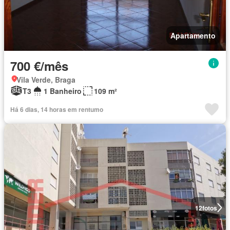
Apartamento
700 €/mês
Vila Verde, Braga
T3
1 Banheiro
109 m²
Há 6 dias, 14 horas em rentumo
12
fotos