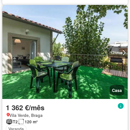
12
fotos
Casa
1 362 €/mês
Vila Verde, Braga
T2
120 m²
Varanda