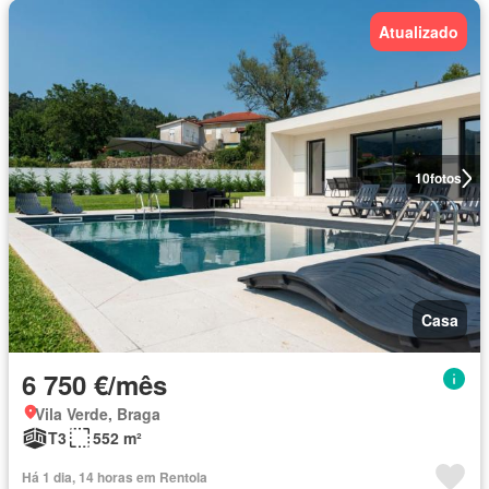
Atualizado
10
fotos
Casa
6 750 €/mês
Vila Verde, Braga
T3
552 m²
Há 1 dia, 14 horas em Rentola