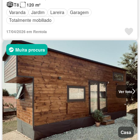
T8
120 m²
Varanda
Jardim
Lareira
Garagem
Totalmente mobiliado
17/04/2026 em Rentola
Muita procura
Ver foto
Casa