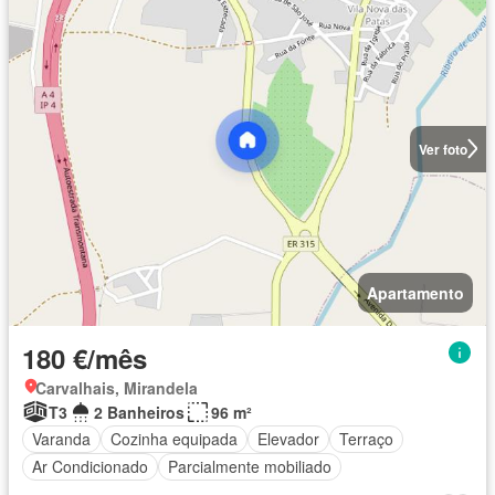
Ver foto
Apartamento
180 €/mês
Carvalhais, Mirandela
T3
2 Banheiros
96 m²
Varanda
Cozinha equipada
Elevador
Terraço
Ar Condicionado
Parcialmente mobiliado