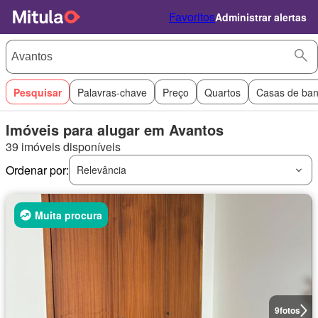
Favoritos
Administrar alertas
Pesquisar
Palavras-chave
Preço
Quartos
Casas de ba
Imóveis para alugar em Avantos
39 imóveis disponíveis
Ordenar por:
Relevância
Muita procura
9
fotos