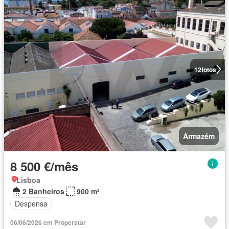
12
fotos
Armazém
8 500 €/mês
Lisboa
2 Banheiros
900 m²
Despensa
06/06/2026 em Properstar