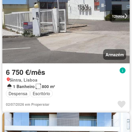
12
fotos
Armazém
6 750 €/mês
Sintra, Lisboa
1 Banheiro
800 m²
Despensa
Escritório
02/07/2026 em Properstar