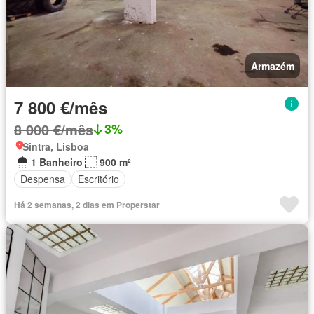
Armazém
7 800 €/mês
8 000 €/mês
3%
Sintra, Lisboa
1 Banheiro
900 m²
Despensa
Escritório
Há 2 semanas, 2 dias em Properstar