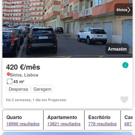
8
fotos
Armazém
420 €/mês
Sintra, Lisboa
45 m²
Despensa
Garagem
Há 2 semanas, 1 dia em Properstar
Quarto
Apartamento
Escritório
Cas
18996 resultados
13821 resultados
778 resultados
687 r