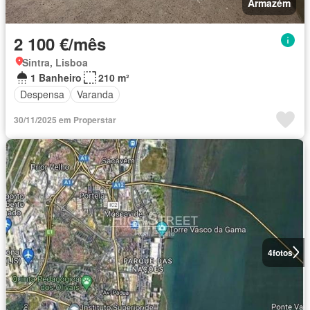
Armazém
2 100 €/mês
Sintra, Lisboa
1 Banheiro
210 m²
Despensa
Varanda
30/11/2025 em Properstar
4
fotos