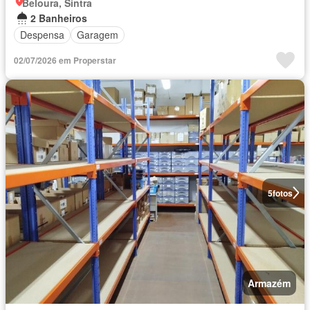
Beloura, Sintra
2 Banheiros
Despensa
Garagem
02/07/2026 em Properstar
5
fotos
Armazém