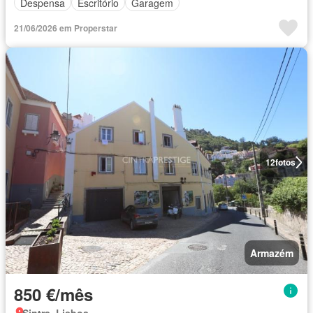
Despensa
Escritório
Garagem
21/06/2026 em Properstar
12
fotos
Armazém
850 €/mês