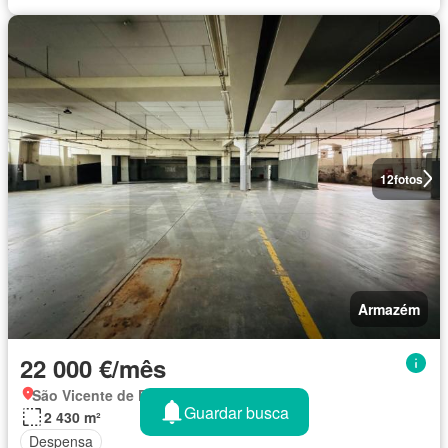
12
fotos
Armazém
22 000 €/mês
São Vicente de Fora, Lisboa
Guardar busca
2 430 m²
Despensa