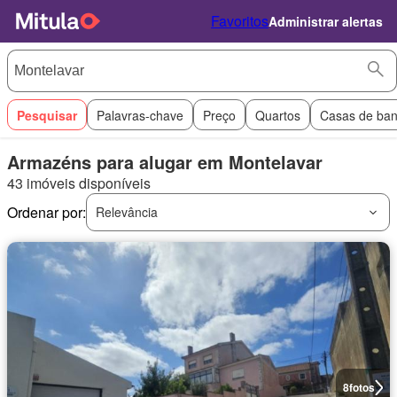
Favoritos
Administrar alertas
Pesquisar
Palavras-chave
Preço
Quartos
Casas de ba
Armazéns para alugar em Montelavar
43 imóveis disponíveis
Ordenar por:
Relevância
8
fotos