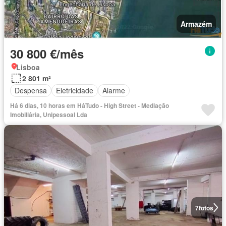
Armazém
30 800 €/mês
Lisboa
2 801 m²
Despensa
Eletricidade
Alarme
Há 6 dias, 10 horas em HáTudo - High Street - Mediação
Imobiliária, Unipessoal Lda
7
fotos