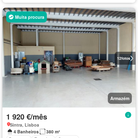
Muita procura
12
fotos
Armazém
1 920 €/mês
Sintra, Lisboa
4 Banheiros
380 m²